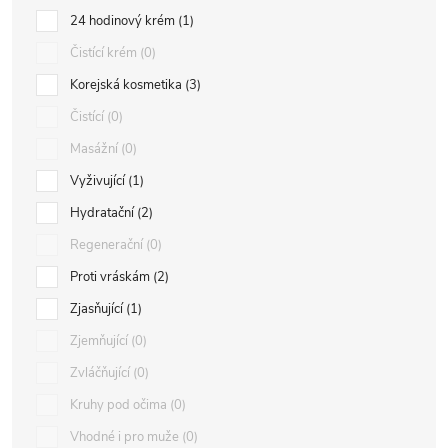
24 hodinový krém
1
Čistící krém
0
Korejská kosmetika
3
Čistící
0
Masážní
0
Vyživující
1
Hydratační
2
Regenerační
0
Proti vráskám
2
Zjasňující
1
Zjemňující
0
Zvláčňující
0
Kruhy pod očima
0
Vhodné i pro muže
0