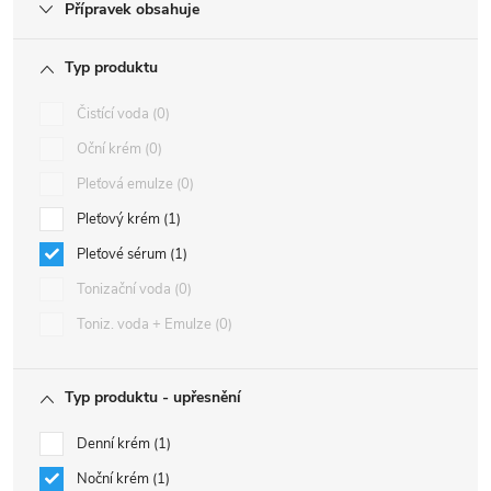
Přípravek obsahuje
Typ produktu
Čistící voda
0
Oční krém
0
Pleťová emulze
0
Pleťový krém
1
Pleťové sérum
1
Tonizační voda
0
Toniz. voda + Emulze
0
Typ produktu - upřesnění
Denní krém
1
Noční krém
1