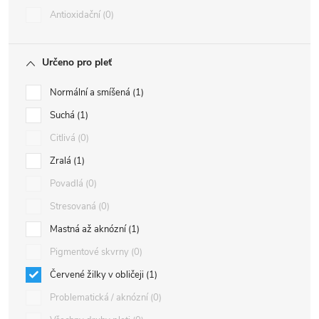
Antioxidační
0
Určeno pro pleť
Normální a smíšená
1
Suchá
1
Citlivá
0
Zralá
1
Povadlá
0
Stresovaná
0
Mastná až aknózní
1
Pigmentové skvrny
0
Červené žilky v obličeji
1
Problematická / aknózní
0