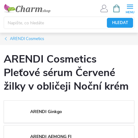
Přejít
NÁKUPNÍ
KOŠÍK
na
obsah
HLEDAT
ARENDI Cosmetics
ARENDI Cosmetics
Pleťové sérum Červené
žilky v obličeji Noční krém
ARENDI Ginkgo
ARENDI AEMONG FI