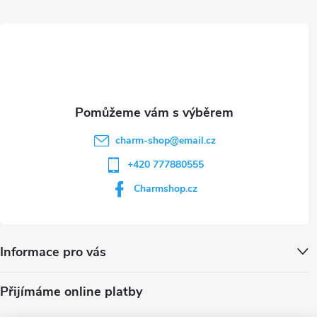
ý
t
p
i
í
s
u
charm-shop
@
email.cz
+420 777880555
Charmshop.cz
Informace pro vás
Přijímáme online platby