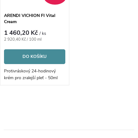
í
s
p
ARENDI VICHION FI Vital
Cream
p
r
1 460,20 Kč
/ ks
r
Měrná
2 920,40 Kč / 100 ml
o
cena:
o
DO KOŠÍKU
d
d
Protivráskový 24-hodinový
u
krém pro zralejší pleť - 50ml
u
k
k
O
t
v
t
ů
l
ů