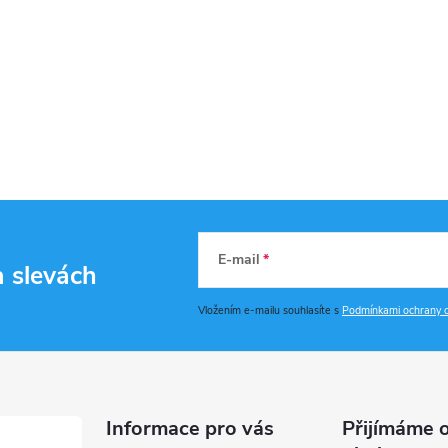
E-mail
a slevách
Vložením e-mailu souhlasíte s
Podmínkami ochrany o
Informace pro vás
Přijímáme o