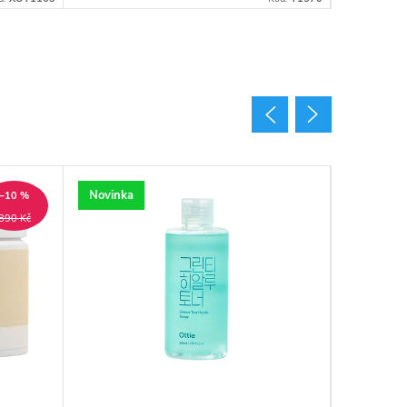
Novinka
Novinka
–10 %
890 Kč