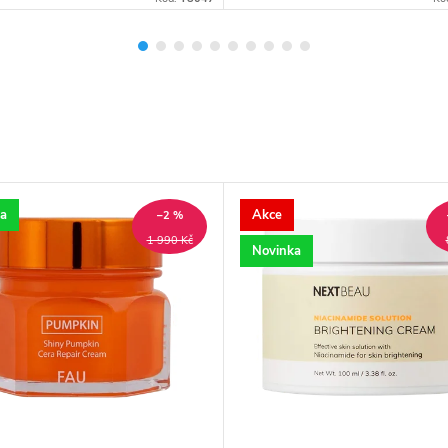
a
Akce
–2 %
1 990 Kč
Novinka