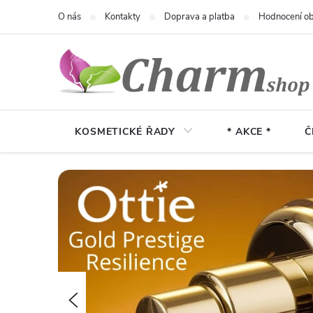
Přejít
O nás
Kontakty
Doprava a platba
Hodnocení o
na
obsah
KOSMETICKÉ ŘADY
* AKCE *
Č
Předchozí