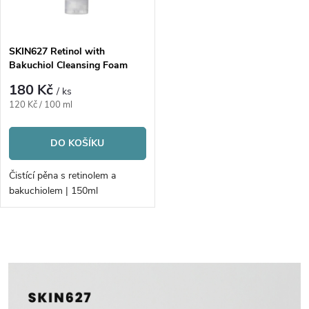
SKIN627 Retinol with
Bakuchiol Cleansing Foam
180 Kč
/ ks
Měrná
120 Kč / 100 ml
cena:
DO KOŠÍKU
Čistící pěna s retinolem a
bakuchiolem | 150ml
O
v
l