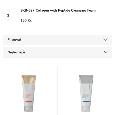
SKIN627 Collagen with Peptide Cleansing Foam
180 Kč
Filtrovat
Ř
Nejlevnější
a
Nejdražší
V
Nejprodávanější
z
ý
Abecedně
e
p
n
i