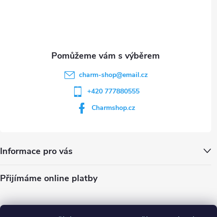
í
charm-shop
@
email.cz
+420 777880555
Charmshop.cz
Informace pro vás
Přijímáme online platby