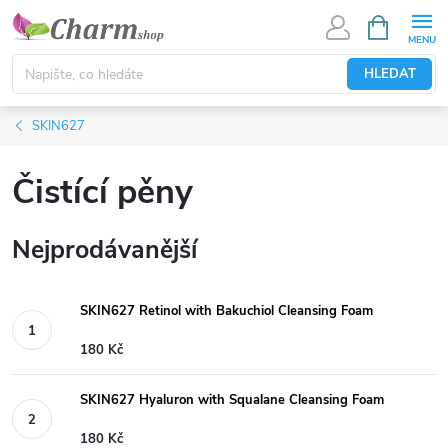
Přejít
NÁKUPNÍ
KOŠÍK
na
obsah
HLEDAT
SKIN627
Čistící pěny
Nejprodávanější
SKIN627 Retinol with Bakuchiol Cleansing Foam
180 Kč
SKIN627 Hyaluron with Squalane Cleansing Foam
180 Kč