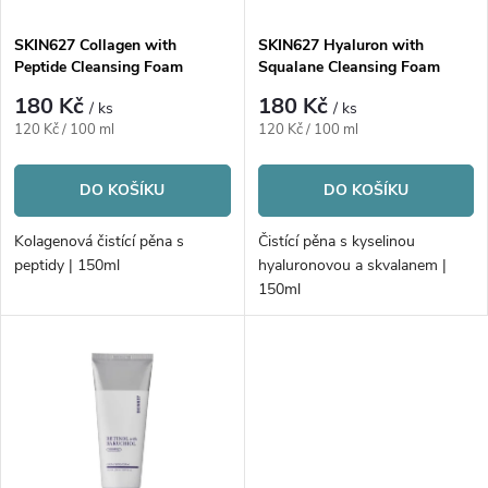
í
s
p
SKIN627 Collagen with
SKIN627 Hyaluron with
Peptide Cleansing Foam
Squalane Cleansing Foam
p
r
180 Kč
180 Kč
/ ks
/ ks
r
Měrná
Měrná
120 Kč / 100 ml
120 Kč / 100 ml
o
cena:
cena:
o
DO KOŠÍKU
DO KOŠÍKU
d
d
Kolagenová čistící pěna s
Čistící pěna s kyselinou
u
peptidy | 150ml
hyaluronovou a skvalanem |
u
150ml
k
k
t
t
ů
ů