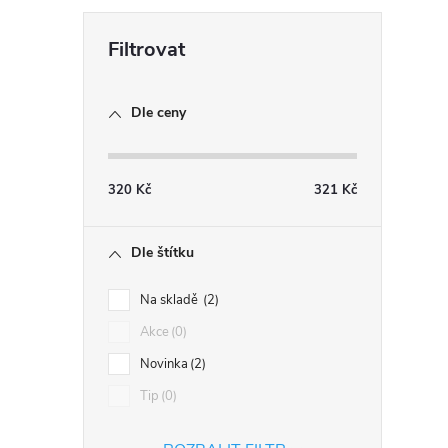
l
Dle ceny
320
Kč
321
Kč
Dle štítku
í
Na skladě
2
Akce
0
r
Novinka
2
Tip
0