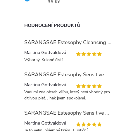
35 Kč
HODNOCENÍ PRODUKTŮ
SARANGSAE Estesophy Cleansing Gel
Martina Gottvaldová
Výborný. Krásně čistí.
SARANGSAE Estesophy Sensitive Skin Tonic
Martina Gottvaldová
Vadí mi zde obsah vilínu, který není vhodný pro
citlivou pleť. Jinak jsem spokojená.
SARANGSAE Estesophy Sensitive Day Cream
Martina Gottvaldová
Je to velmi příjemný krém.. Funkční