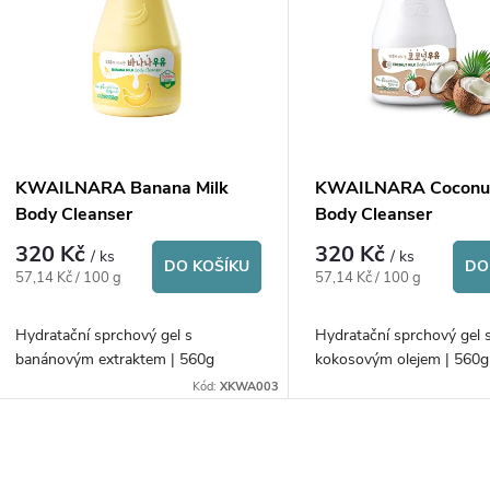
n
p
p
s
r
p
KWAILNARA Banana Milk
KWAILNARA Coconut
o
Body Cleanser
Body Cleanser
r
320 Kč
320 Kč
/ ks
/ ks
d
DO KOŠÍKU
DO
Měrná
Měrná
57,14 Kč / 100 g
57,14 Kč / 100 g
o
cena:
cena:
u
Hydratační sprchový gel s
Hydratační sprchový gel 
d
banánovým extraktem | 560g
kokosovým olejem | 5
k
Kód:
XKWA003
u
t
k
O