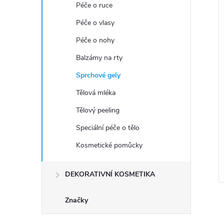
e
Péče o ruce
í
Péče o vlasy
l
i
Péče o nohy
Balzámy na rty
Sprchové gely
Tělová mléka
Tělový peeling
Speciální péče o tělo
Kosmetické pomůcky
DEKORATIVNÍ KOSMETIKA
Značky