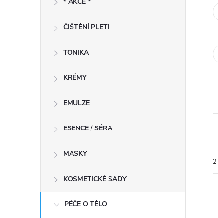
* AKCE *
t
ČIŠTĚNÍ PLETI
r
a
TONIKA
n
KRÉMY
n
EMULZE
í
ESENCE / SÉRA
p
MASKY
2
a
KOSMETICKÉ SADY
n
PÉČE O TĚLO