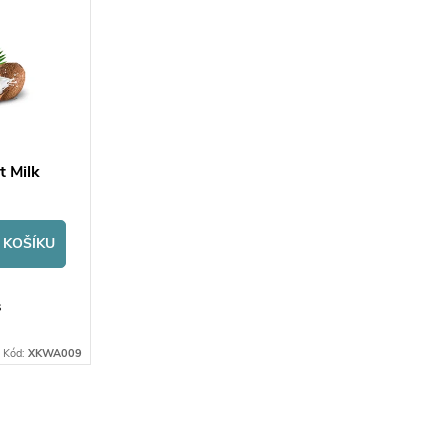
 Milk
 KOŠÍKU
s
60g
Kód:
XKWA009