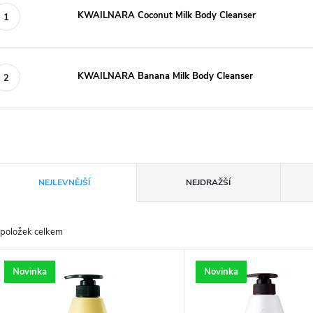
KWAILNARA Coconut Milk Body Cleanser
KWAILNARA Banana Milk Body Cleanser
Ř
NEJLEVNĚJŠÍ
NEJDRAŽŠÍ
a
položek celkem
z
V
Novinka
Novinka
e
ý