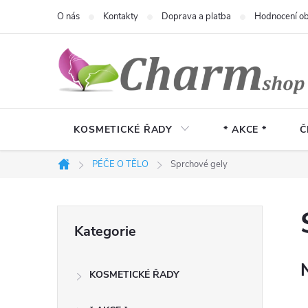
Přejít
O nás
Kontakty
Doprava a platba
Hodnocení o
na
obsah
KOSMETICKÉ ŘADY
* AKCE *
Č
PÉČE O TĚLO
Sprchové gely
Domů
P
Přeskočit
Kategorie
kategorie
o
KOSMETICKÉ ŘADY
s