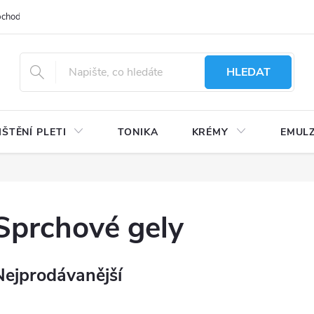
bchodu
Moje objednávka
Obchodní podmínky
Ochrana osobní
HLEDAT
IŠTĚNÍ PLETI
TONIKA
KRÉMY
EMUL
Sprchové gely
Nejprodávanější