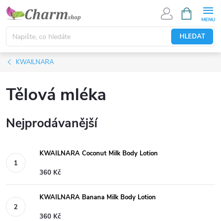
Přejít
NÁKUPNÍ
KOŠÍK
na
obsah
HLEDAT
KWAILNARA
Tělová mléka
Nejprodávanější
KWAILNARA Coconut Milk Body Lotion
360 Kč
KWAILNARA Banana Milk Body Lotion
360 Kč