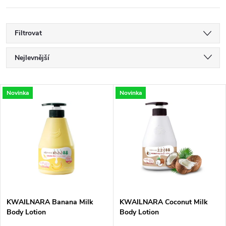
Filtrovat
Ř
Nejlevnější
a
Nejdražší
V
Novinka
Novinka
Nejprodávanější
z
ý
Abecedně
e
p
n
i
í
s
p
KWAILNARA Banana Milk
KWAILNARA Coconut Milk
Body Lotion
Body Lotion
p