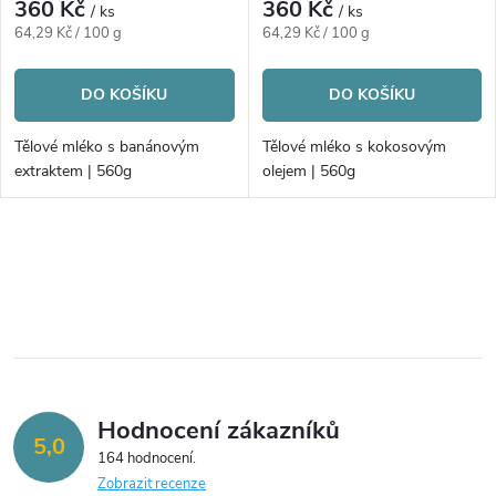
r
360 Kč
360 Kč
/ ks
/ ks
r
Měrná
Měrná
64,29 Kč / 100 g
64,29 Kč / 100 g
o
cena:
cena:
o
DO KOŠÍKU
DO KOŠÍKU
d
d
Tělové mléko s banánovým
Tělové mléko s kokosovým
u
extraktem | 560g
olejem | 560g
u
k
k
O
t
v
t
ů
l
ů
á
Hodnocení zákazníků
d
5,0
164 hodnocení
a
Zobrazit recenze