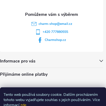
s
u
charm-shop
@
email.cz
+420 777880555
Charmshop.cz
Informace pro vás
Přijímáme online platby
Tento web používá soubory cookie. Dalším procházením
tohoto webu vyjadřujete souhlas s jejich používáním. Více
informací
zde