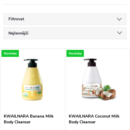
Filtrovat
Ř
Nejlevnější
a
Nejdražší
V
Novinka
Novinka
Nejprodávanější
z
ý
Abecedně
e
p
n
i
í
s
p
KWAILNARA Banana Milk
KWAILNARA Coconut Milk
Body Cleanser
Body Cleanser
p