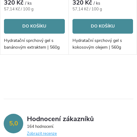
r
320 Kč
320 Kč
/ ks
/ ks
r
Měrná
Měrná
57,14 Kč / 100 g
57,14 Kč / 100 g
o
cena:
cena:
o
DO KOŠÍKU
DO KOŠÍKU
d
d
Hydratační sprchový gel s
Hydratační sprchový gel s
u
banánovým extraktem | 560g
kokosovým olejem | 560g
u
k
k
O
t
v
t
ů
l
ů
á
Hodnocení zákazníků
d
5,0
164 hodnocení
a
Zobrazit recenze