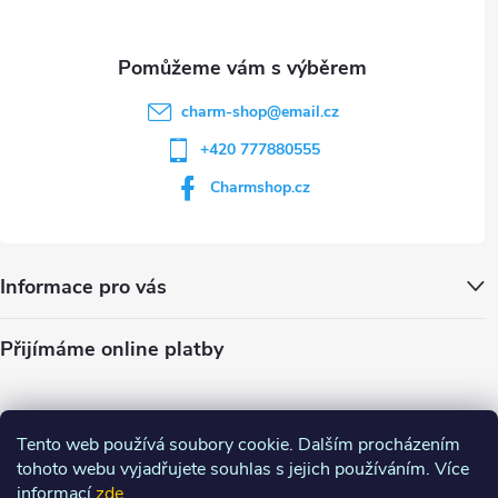
s
u
charm-shop
@
email.cz
+420 777880555
Charmshop.cz
Informace pro vás
Přijímáme online platby
Tento web používá soubory cookie. Dalším procházením
tohoto webu vyjadřujete souhlas s jejich používáním. Více
informací
zde