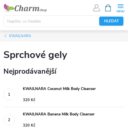
Přejít
NÁKUPNÍ
KOŠÍK
na
obsah
HLEDAT
KWAILNARA
Sprchové gely
Nejprodávanější
KWAILNARA Coconut Milk Body Cleanser
320 Kč
KWAILNARA Banana Milk Body Cleanser
320 Kč