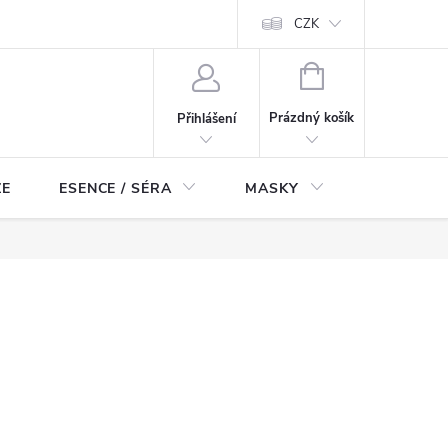
ch údajů
Odstoupení od smlouvy
CZK
NÁKUPNÍ
KOŠÍK
Prázdný košík
Přihlášení
ZE
ESENCE / SÉRA
MASKY
KOSMETI