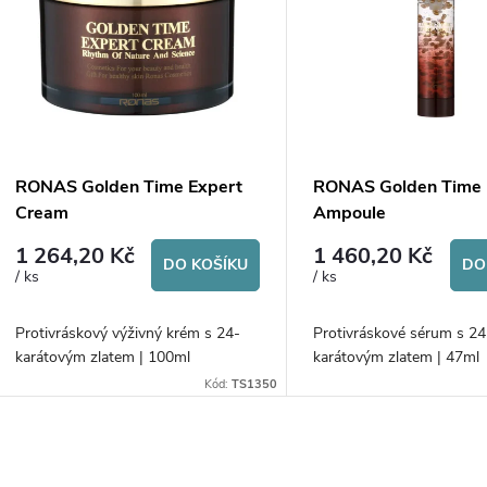
n
p
p
s
r
p
RONAS Golden Time Expert
RONAS Golden Time 
o
Cream
Ampoule
r
1 264,20 Kč
1 460,20 Kč
d
DO KOŠÍKU
DO
/ ks
/ ks
o
u
Protivráskový výživný krém s 24-
Protivráskové sérum s 24
d
karátovým zlatem | 100ml
karátovým zlatem | 47ml
k
Kód:
TS1350
u
t
k
O