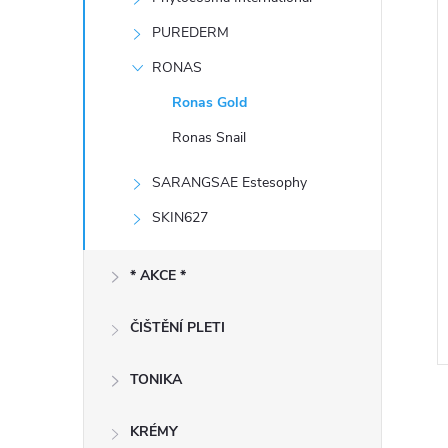
e
PUREDERM
í
l
i
RONAS
Ronas Gold
Ronas Snail
SARANGSAE Estesophy
SKIN627
* AKCE *
ČIŠTĚNÍ PLETI
TONIKA
KRÉMY