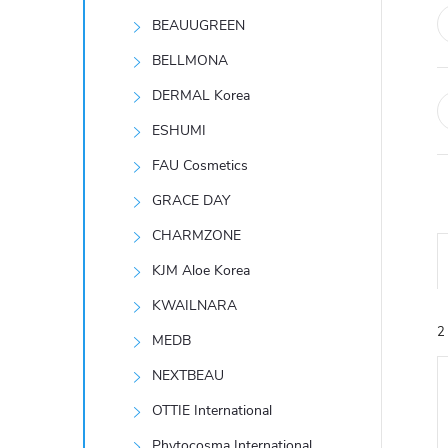
t
BEAUUGREEN
r
BELLMONA
DERMAL Korea
a
ESHUMI
n
FAU Cosmetics
GRACE DAY
n
CHARMZONE
í
KJM Aloe Korea
KWAILNARA
p
2
MEDB
a
NEXTBEAU
n
OTTIE International
Phytocosma International