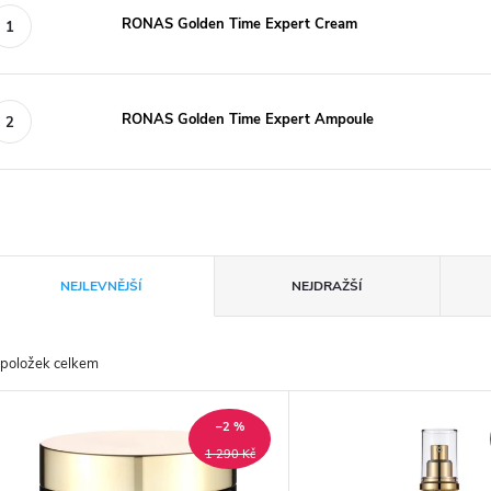
RONAS Golden Time Expert Cream
RONAS Golden Time Expert Ampoule
Ř
NEJLEVNĚJŠÍ
NEJDRAŽŠÍ
a
položek celkem
z
V
e
–2 %
ý
1 290 Kč