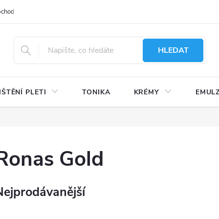
bchodu
Moje objednávka
Obchodní podmínky
Ochrana osobní
HLEDAT
IŠTĚNÍ PLETI
TONIKA
KRÉMY
EMUL
Ronas Gold
Nejprodávanější