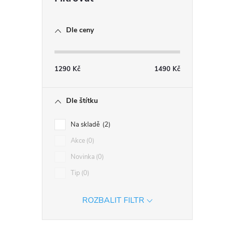
Dle ceny
1290
Kč
1490
Kč
i
Dle štítku
Na skladě
2
Akce
0
Novinka
0
Tip
0
ROZBALIT FILTR