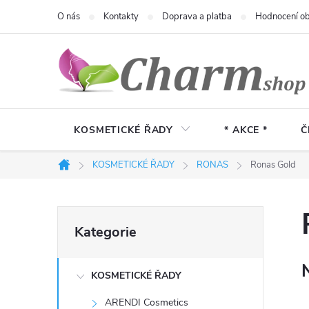
Přejít
O nás
Kontakty
Doprava a platba
Hodnocení o
na
obsah
KOSMETICKÉ ŘADY
* AKCE *
Č
KOSMETICKÉ ŘADY
RONAS
Ronas Gold
Domů
P
Přeskočit
Kategorie
kategorie
o
KOSMETICKÉ ŘADY
s
ARENDI Cosmetics