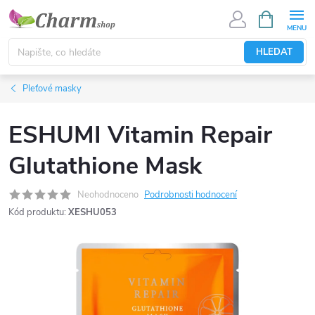
Přejít
NÁKUPNÍ
KOŠÍK
na
obsah
HLEDAT
Pleťové masky
ESHUMI Vitamin Repair
Glutathione Mask
Neohodnoceno
Podrobnosti hodnocení
Kód produktu:
XESHU053