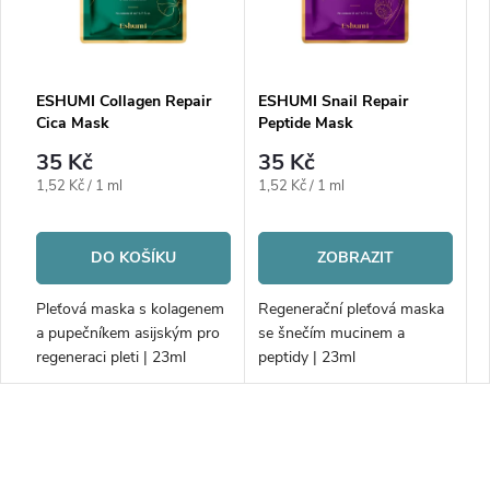
ESHUMI Collagen Repair
ESHUMI Snail Repair
Cica Mask
Peptide Mask
35 Kč
35 Kč
Měrná
Měrná
1,52 Kč / 1 ml
1,52 Kč / 1 ml
cena:
cena:
DO KOŠÍKU
ZOBRAZIT
Pleťová maska s kolagenem
Regenerační pleťová maska ​​
a pupečníkem asijským pro
se šnečím mucinem a
regeneraci pleti | 23ml
peptidy | 23ml