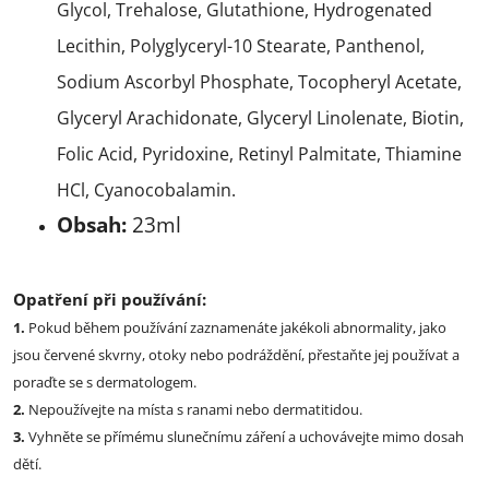
Glycol, Trehalose, Glutathione, Hydrogenated
Lecithin, Polyglyceryl-10 Stearate, Panthenol,
Sodium Ascorbyl Phosphate, Tocopheryl Acetate,
Glyceryl Arachidonate, Glyceryl Linolenate, Biotin,
Folic Acid, Pyridoxine, Retinyl Palmitate, Thiamine
HCl, Cyanocobalamin.
Obsah:
23ml
Opatření při používání:
1.
Pokud během používání zaznamenáte jakékoli abnormality, jako
jsou červené skvrny, otoky nebo podráždění, přestaňte jej používat a
poraďte se s dermatologem.
2.
Nepoužívejte na místa s ranami nebo dermatitidou.
3.
Vyhněte se přímému slunečnímu záření a uchovávejte mimo dosah
dětí.