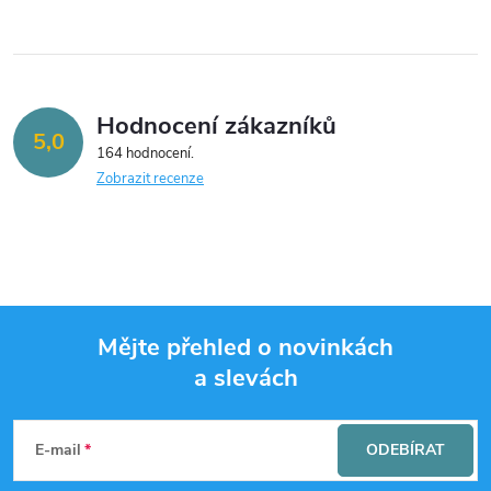
Hodnocení zákazníků
5,0
164 hodnocení
Zobrazit recenze
Mějte přehled o novinkách
a slevách
Z
á
E-mail
ODEBÍRAT