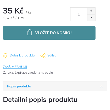
35 Kč
/ ks
Měrná
1,52 Kč / 1 ml
cena:
VLOŽIT DO KOŠÍKU
Dotaz k produktu
Sdílet
Značka:
ESHUMI
Záruka
:
Expirace uvedena na obalu
Popis produktu
Detailní popis produktu