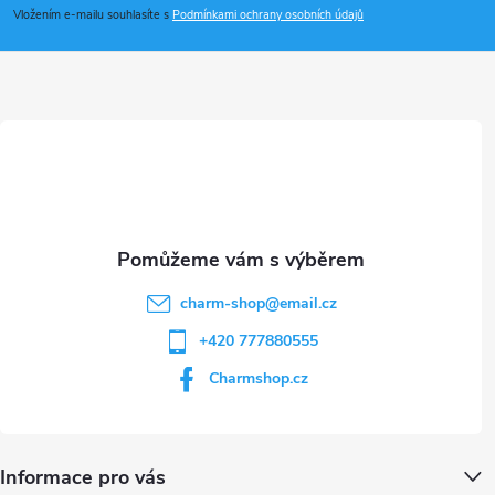
p
Vložením e-mailu souhlasíte s
Podmínkami ochrany osobních údajů
a
t
í
charm-shop
@
email.cz
+420 777880555
Charmshop.cz
Informace pro vás