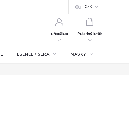
ch údajů
Odstoupení od smlouvy
CZK
NÁKUPNÍ
KOŠÍK
Prázdný košík
Přihlášení
ZE
ESENCE / SÉRA
MASKY
KOSMETI