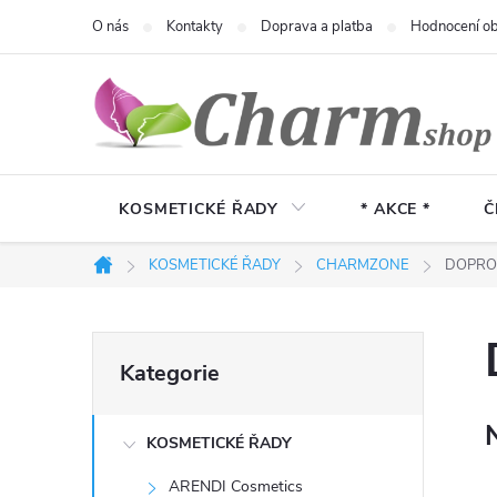
Přejít
O nás
Kontakty
Doprava a platba
Hodnocení o
na
obsah
KOSMETICKÉ ŘADY
* AKCE *
Č
KOSMETICKÉ ŘADY
CHARMZONE
DOPRO
Domů
P
Přeskočit
Kategorie
kategorie
o
KOSMETICKÉ ŘADY
s
ARENDI Cosmetics