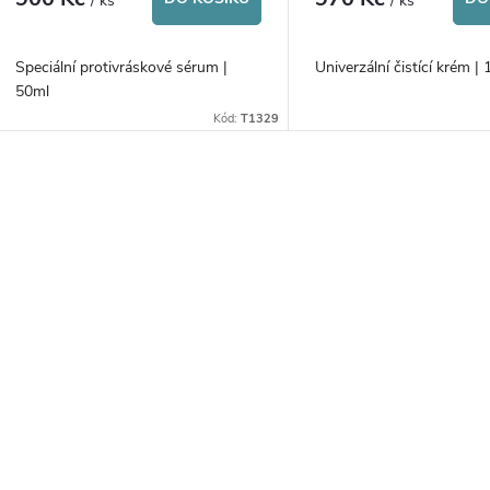
/ ks
/ ks
Speciální protivráskové sérum |
Univerzální čistící krém |
50ml
Kód:
T1329
O
v
á
d
a
c