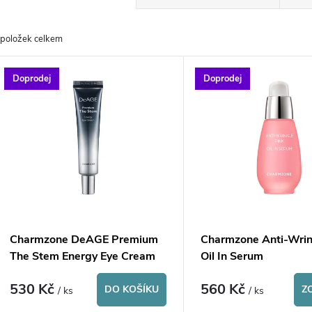
a
položek celkem
z
V
Doprodej
Doprodej
e
ý
n
p
p
s
r
p
Charmzone DeAGE Premium
Charmzone Anti-Wrin
o
The Stem Energy Eye Cream
Oil In Serum
r
530 Kč
560 Kč
d
DO KOŠÍKU
Z
/ ks
/ ks