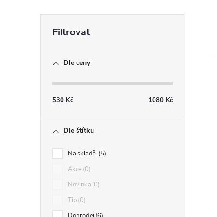
Dle ceny
530
Kč
1080
Kč
l
Dle štítku
Na skladě
5
Akce
0
Novinka
0
Tip
0
Doprodej
6