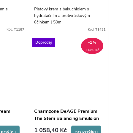
rum s
Pleťový krém s bakuchiolem s
hydratačním a protivráskovým
účinkem | 50ml
Kód:
T1187
Kód:
T1431
Doprodej
–2 %
1 080 Kč
Cream
Charmzone DeAGE Premium
The Stem Balancing Emulsion
1 058,40 Kč
 KOŠÍKU
DO KOŠÍKU