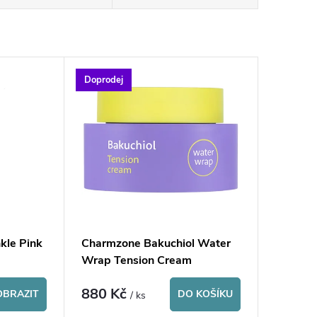
Doprodej
kle Pink
Charmzone Bakuchiol Water
Wrap Tension Cream
880 Kč
OBRAZIT
DO KOŠÍKU
/ ks