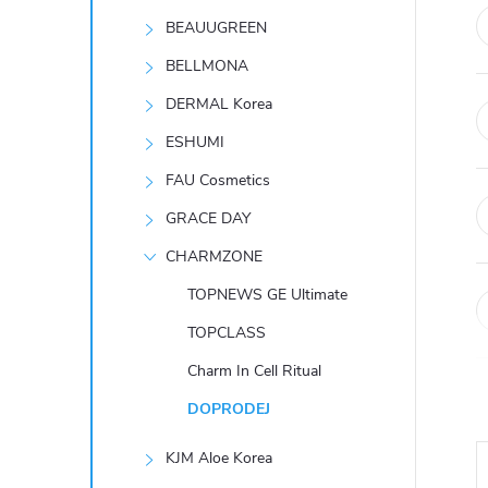
t
BEAUUGREEN
r
BELLMONA
DERMAL Korea
a
ESHUMI
n
FAU Cosmetics
GRACE DAY
n
CHARMZONE
í
TOPNEWS GE Ultimate
TOPCLASS
p
Charm In Cell Ritual
a
DOPRODEJ
n
KJM Aloe Korea