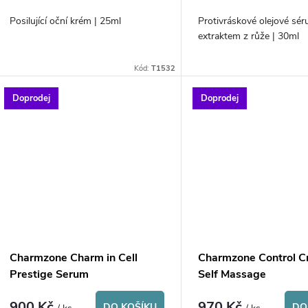
o
u
Posilující oční krém | 25ml
Protivráskové olejové sé
d
extraktem z růže | 30ml
k
u
Kód:
T1532
t
k
Doprodej
Doprodej
ů
t
ů
Charmzone Charm in Cell
Charmzone Control 
Prestige Serum
Self Massage
900 Kč
970 Kč
DO KOŠÍKU
DO