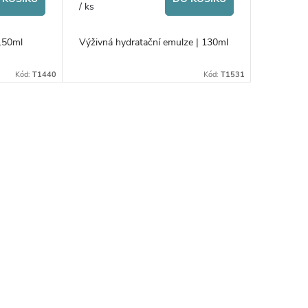
/ ks
 150ml
Výživná hydratační emulze | 130ml
Kód:
T1440
Kód:
T1531