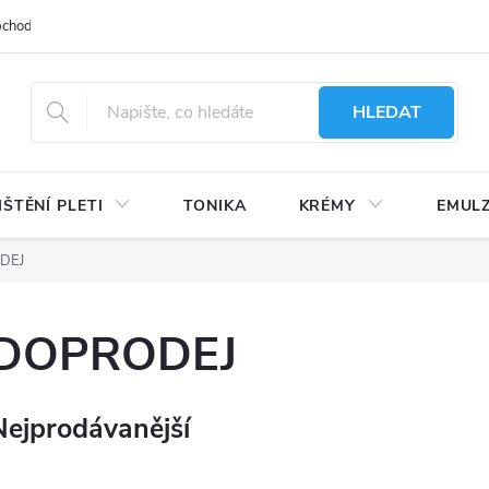
bchodu
Moje objednávka
Obchodní podmínky
Ochrana osobní
HLEDAT
IŠTĚNÍ PLETI
TONIKA
KRÉMY
EMUL
DEJ
DOPRODEJ
Nejprodávanější