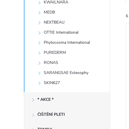
KWAILNARA
e
MEDB
6
l
NEXTBEAU
OTTIE International
Phytocosma International
PUREDERM
í
RONAS
i
SARANGSAE Estesophy
SKIN627
* AKCE *
ČIŠTĚNÍ PLETI