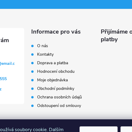
Informace pro vás
Přijímáme o
platby
O nás
Kontakty
Doprava a platba
@
email.c
Hodnocení obchodu
555
Moje objednávka
Obchodní podmínky
z
Ochrana osobních údajů
Odstoupení od smlouvy
oužívá soubory cookie. Dalším