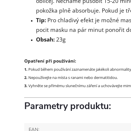
obličej. Necháme působit 15-20 min
pokožka plně absorbuje. Pokud je t
Tip:
Pro chladivý efekt je možné mas
pocit masku na pár minut ponořit d
Obsah:
23g
Opatření při používání:
1.
Pokud během používání zaznamenáte jakékoli abnormality, 
2.
Nepoužívejte na místa s ranami nebo dermatitidou.
3.
Vyhněte se přímému slunečnímu záření a uchovávejte mim
Parametry produktu:
EAN
: