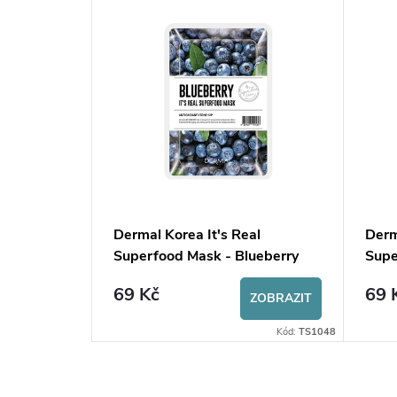
–10 %
345 Kč
al
Dermal Korea It's Real
Derm
x 5ks
Superfood Mask - Blueberry
Supe
69 Kč
69 
ZOBRAZIT
ZOBRAZIT
Kód:
TS1045S
Kód:
TS1048