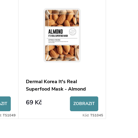
Dermal Korea It's Real
Dermal Kor
Superfood Mask - Almond
Superfood
69 Kč
69 Kč
ZIT
ZOBRAZIT
d:
TS1049
Kód:
TS1045