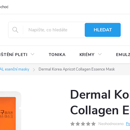
bchodu
Moje objednávka
Obchodní podmínky
Ochrana osobní
HLEDAT
IŠTĚNÍ PLETI
TONIKA
KRÉMY
EMUL
L esenční masky
Dermal Korea Apricot Collagen Essence Mask
Dermal Ko
Collagen 
Neohodnoceno
Po