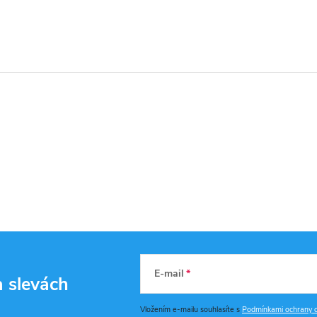
E-mail
a slevách
Vložením e-mailu souhlasíte s
Podmínkami ochrany o