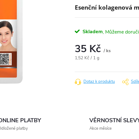
Esenční kolagenová 
Skladem
35 Kč
/ ks
Měrná
1,52 Kč / 1 g
cena:
Dotaz k produktu
Sdíl
ONLINE PLATBY
VĚRNOSTNÍ SLEV
dložené platby
Akce měsíce