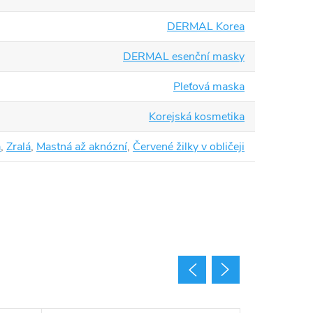
DERMAL Korea
DERMAL esenční masky
Pleťová maska
Korejská kosmetika
á
,
Zralá
,
Mastná až aknózní
,
Červené žilky v obličeji