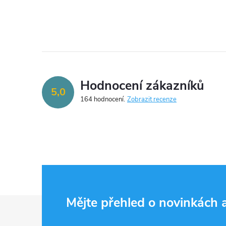
Hodnocení zákazníků
5,0
164 hodnocení
Zobrazit recenze
Z
Mějte přehled o novinkách