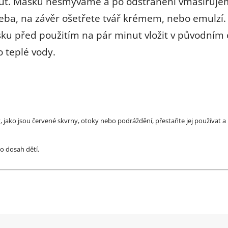
ut. Masku nesmýváme a po odstranění vmasírujeme
řeba, na závěr ošetřete tvář krémem, nebo emulzí
ku před použitím na pár minut vložit v původním 
o teplé vody.
jako jsou červené skvrny, otoky nebo podráždění, přestaňte jej používat 
o dosah dětí.