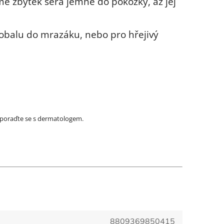
 zbytek séra jemně do pokožky, až jej
.
obalu do mrazáku, nebo pro hřejivý
a poraďte se s dermatologem.
8809369850415