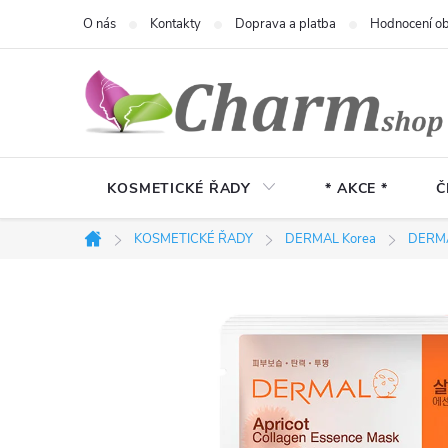
Přejít
O nás
Kontakty
Doprava a platba
Hodnocení o
na
obsah
KOSMETICKÉ ŘADY
* AKCE *
Č
KOSMETICKÉ ŘADY
DERMAL Korea
DERMA
Domů