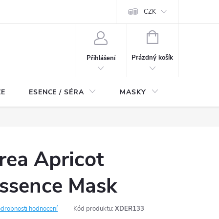
ch údajů
Odstoupení od smlouvy
CZK
NÁKUPNÍ
KOŠÍK
Prázdný košík
Přihlášení
ZE
ESENCE / SÉRA
MASKY
KOSMETI
rea Apricot
Essence Mask
drobnosti hodnocení
Kód produktu:
XDER133