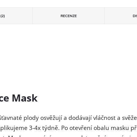
(2)
RECENZE
D
nce Mask
avnaté plody osvěžují a dodávají vláčnost a svěžes
Aplikujeme 3-4x týdně. Po otevření obalu masku p