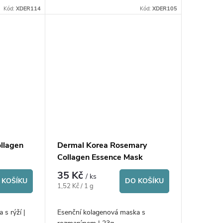
Kód:
XDER114
Kód:
XDER105
llagen
Dermal Korea Rosemary
Collagen Essence Mask
35 Kč
/ ks
 KOŠÍKU
DO KOŠÍKU
Měrná
1,52 Kč / 1 g
cena:
 s rýží |
Esenční kolagenová maska s