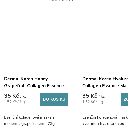
Kód:
XDER125
Dermal Korea Honey
Dermal Korea Hyalur
Grapefruit Collagen Essence
Collagen Essence Ma
Mask
35 Kč
35 Kč
/ ks
/ ks
DO KOŠÍKU
Z
Měrná
Měrná
1,52 Kč / 1 g
1,52 Kč / 1 g
cena:
cena:
Esenční kolagenová maska s
Esenční kolagenová mask
medem a grapefruitem | 23g
kyselinou hyaluronovou