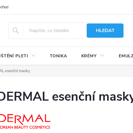
bchodu
Moje objednávka
Obchodní podmínky
Ochrana osobní
HLEDAT
IŠTĚNÍ PLETI
TONIKA
KRÉMY
EMUL
L esenční masky
DERMAL esenční mask