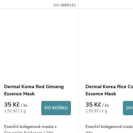
Kód:
XDER121
Dermal Korea Red Ginseng
Dermal Korea Rice Co
Essence Mask
Essence Mask
35 Kč
35 Kč
/ ks
/ ks
DO KOŠÍKU
DO
Měrná
Měrná
1,52 Kč / 1 g
1,52 Kč / 1 g
cena:
cena:
Esenční kolagenová maska s
Esenční kolagenová maska