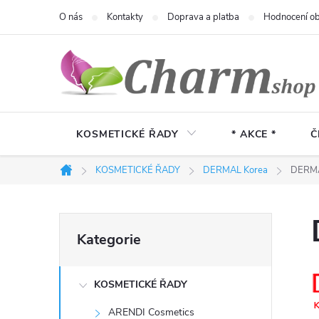
Přejít
O nás
Kontakty
Doprava a platba
Hodnocení o
na
obsah
KOSMETICKÉ ŘADY
* AKCE *
Č
KOSMETICKÉ ŘADY
DERMAL Korea
DERMA
Domů
P
Přeskočit
Kategorie
kategorie
o
KOSMETICKÉ ŘADY
s
ARENDI Cosmetics