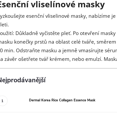
Esenční vliselínové masky
yzkoušejte esenční vliselinové masky, nabízíme j
leti.
oužití: Důkladně vyčistěte pleť. Po otevření masky 
asku konečky prstů na oblast celé tváře, směrem o
0 min. Odstraňte masku a jemně vmasírujte sérum, 
a závěr ošetřete tvář krémem, nebo emulzí. Maska
Nejprodávanější
Dermal Korea Rice Collagen Essence Mask