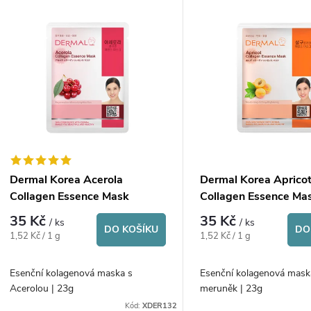
V
e
ý
n
p
p
s
r
p
Dermal Korea Acerola
Dermal Korea Aprico
o
Collagen Essence Mask
Collagen Essence Ma
r
35 Kč
35 Kč
/ ks
/ ks
d
DO KOŠÍKU
DO
Měrná
Měrná
1,52 Kč / 1 g
1,52 Kč / 1 g
o
cena:
cena:
u
Esenční kolagenová maska s
Esenční kolagenová mask
d
Acerolou | 23g
meruněk | 23g
k
Kód:
XDER132