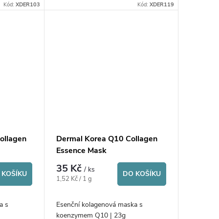
Kód:
XDER103
Kód:
XDER119
ollagen
Dermal Korea Q10 Collagen
Essence Mask
35 Kč
/ ks
 KOŠÍKU
DO KOŠÍKU
Měrná
1,52 Kč / 1 g
cena:
a s
Esenční kolagenová maska s
3g
koenzymem Q10 | 23g