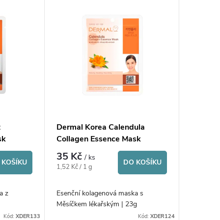
t
Dermal Korea Calendula
sk
Collagen Essence Mask
35 Kč
/ ks
 KOŠÍKU
DO KOŠÍKU
Měrná
1,52 Kč / 1 g
cena:
a z
Esenční kolagenová maska s
Měsíčkem lékařským | 23g
Kód:
XDER133
Kód:
XDER124