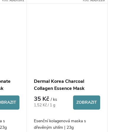
Kód:
XDER101
Kód:
XDER120
onate
Dermal Korea Charcoal
sk
Collagen Essence Mask
35 Kč
/ ks
OBRAZIT
ZOBRAZIT
Měrná
1,52 Kč / 1 g
cena:
a s
Esenční kolagenová maska s
 | 23g
dřevěným uhlím | 23g