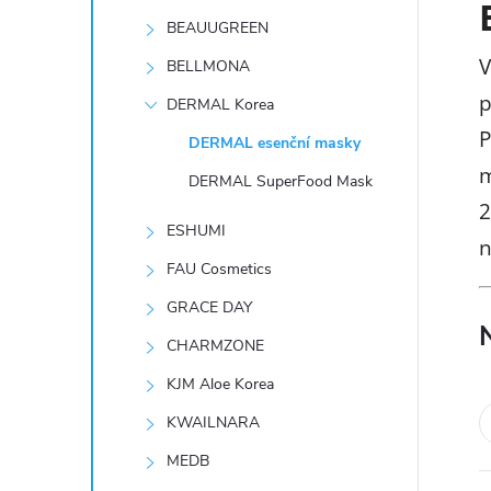
t
BEAUUGREEN
r
V
BELLMONA
p
DERMAL Korea
a
P
DERMAL esenční masky
m
n
DERMAL SuperFood Mask
2
n
ESHUMI
n
FAU Cosmetics
í
GRACE DAY
p
CHARMZONE
KJM Aloe Korea
a
KWAILNARA
n
MEDB