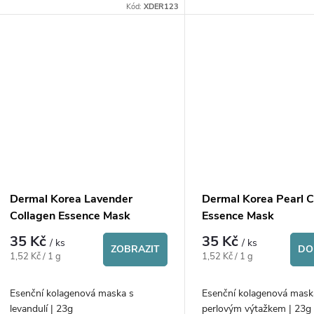
Kód:
XDER123
Dermal Korea Lavender
Dermal Korea Pearl C
Collagen Essence Mask
Essence Mask
35 Kč
35 Kč
/ ks
/ ks
ZOBRAZIT
DO
Měrná
Měrná
1,52 Kč / 1 g
1,52 Kč / 1 g
cena:
cena:
Esenční kolagenová maska s
Esenční kolagenová mask
levandulí | 23g
perlovým výtažkem | 2