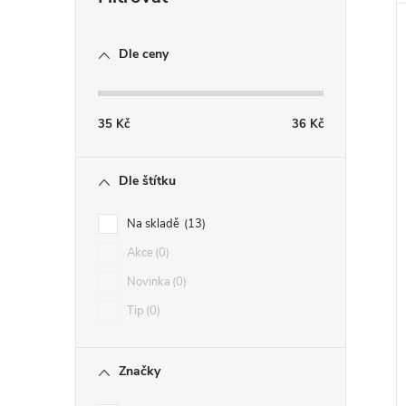
Dle ceny
35
Kč
36
Kč
Dle štítku
Na skladě
13
Akce
0
Novinka
0
Tip
0
Značky