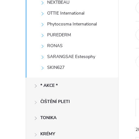
NEXTBEAU
e
OTTIE International
l
Phytocosma International
PUREDERM
RONAS
SARANGSAE Estesophy
SKIN627
* AKCE *
ČIŠTĚNÍ PLETI
TONIKA
2
KRÉMY