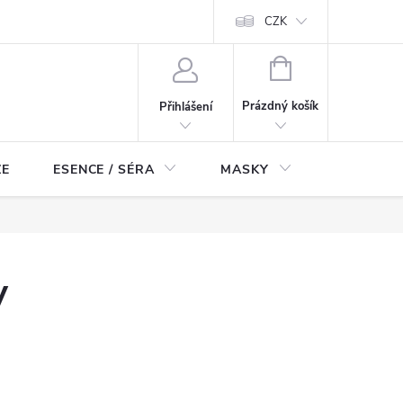
ch údajů
Odstoupení od smlouvy
CZK
NÁKUPNÍ
KOŠÍK
Prázdný košík
Přihlášení
ZE
ESENCE / SÉRA
MASKY
KOSMETI
y