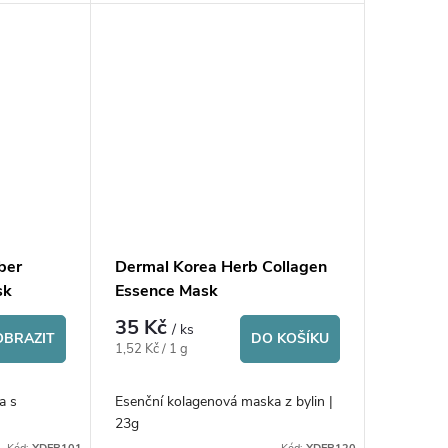
ber
Dermal Korea Herb Collagen
sk
Essence Mask
35 Kč
/ ks
OBRAZIT
DO KOŠÍKU
Měrná
1,52 Kč / 1 g
cena:
a s
Esenční kolagenová maska z bylin |
23g