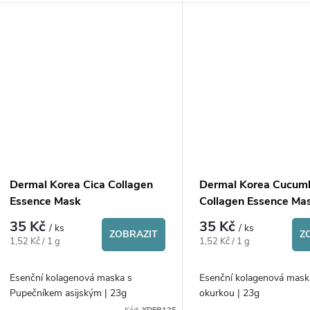
u
t
k
ů
t
ů
Dermal Korea Cica Collagen
Dermal Korea Cucum
Essence Mask
Collagen Essence Ma
35 Kč
35 Kč
/ ks
/ ks
ZOBRAZIT
Z
Měrná
Měrná
1,52 Kč / 1 g
1,52 Kč / 1 g
cena:
cena:
Esenční kolagenová maska s
Esenční kolagenová mask
Pupečníkem asijským | 23g
okurkou | 23g