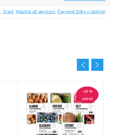
á
,
Zralá
,
Mastná až aknózní
,
Červené žilky v obličeji
–10 %
345 Kč