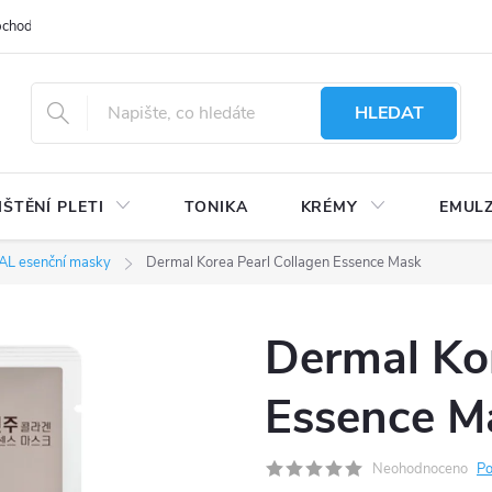
bchodu
Moje objednávka
Obchodní podmínky
Ochrana osobní
HLEDAT
IŠTĚNÍ PLETI
TONIKA
KRÉMY
EMUL
L esenční masky
Dermal Korea Pearl Collagen Essence Mask
Dermal Kor
Essence M
Neohodnoceno
Po