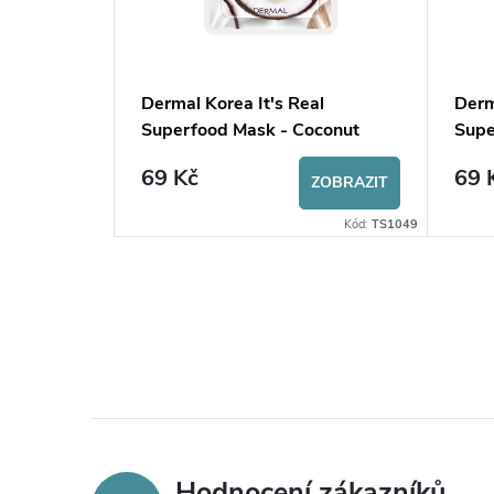
al
Dermal Korea It's Real
Derm
et
Superfood Mask - Coconut
Supe
69 Kč
69 
ZOBRAZIT
ZOBRAZIT
Kód:
TS1047
Kód:
TS1049
Hodnocení zákazníků