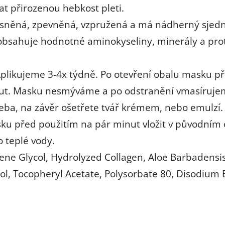
t přirozenou hebkost pleti.
jasněná, zpevněná, vzpružená a má nádherný sjedn
obsahuje hodnotné aminokyseliny, minerály a prote
Aplikujeme 3-4x týdně. Po otevření obalu masku p
ut. Masku nesmýváme a po odstranění vmasírujeme
řeba, na závěr ošetřete tvář krémem, nebo emulzí
ku před použitím na pár minut vložit v původním 
o teplé vody.
ene Glycol, Hydrolyzed Collagen, Aloe Barbadensis 
ol, Tocopheryl Acetate, Polysorbate 80, Disodiu