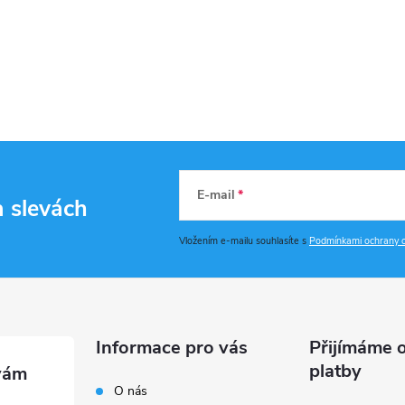
E-mail
a slevách
Vložením e-mailu souhlasíte s
Podmínkami ochrany o
Informace pro vás
Přijímáme o
platby
O nás