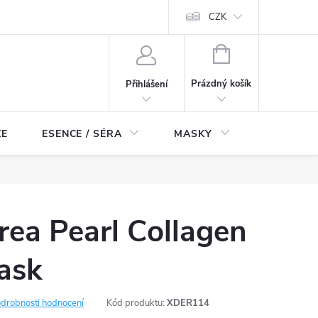
ch údajů
Odstoupení od smlouvy
CZK
NÁKUPNÍ
KOŠÍK
Prázdný košík
Přihlášení
ZE
ESENCE / SÉRA
MASKY
KOSMETI
ea Pearl Collagen
ask
drobnosti hodnocení
Kód produktu:
XDER114