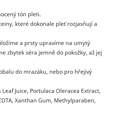
ocený tón pleti.
iny, které dokonale pleť rozjasňují a
řiložíme a prsty upravíme na umytý
 zbytek séra jemně do pokožky, až jej
.
obalu do mrazáku, nebo pro hřejivý
Leaf Juice, Portulaca Oleracea Extract,
m EDTA, Xanthan Gum, Methylparaben,