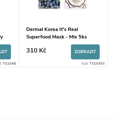
Dermal Korea It's Real
Dermal Kor
ry
Superfood Mask - Mix 5ks
Superfood
310 Kč
69 Kč
ZIT
ZOBRAZIT
d:
TS1048
Kód:
TS1045S