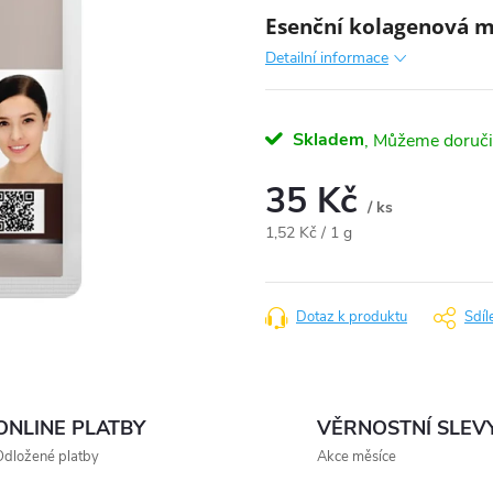
Esenční kolagenová 
Detailní informace
Skladem
35 Kč
/ ks
Měrná
1,52 Kč / 1 g
cena:
Dotaz k produktu
Sdíl
ONLINE PLATBY
VĚRNOSTNÍ SLEV
dložené platby
Akce měsíce