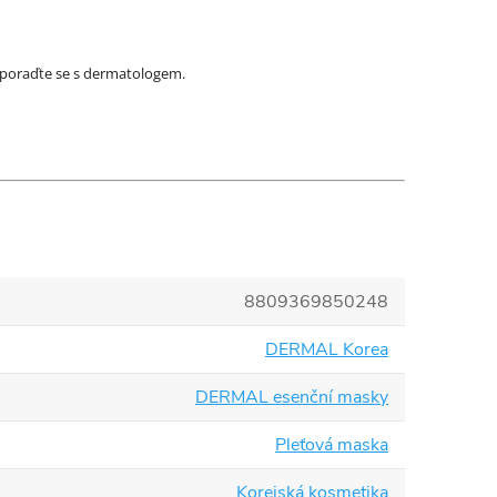
a poraďte se s dermatologem.
8809369850248
DERMAL Korea
DERMAL esenční masky
Pleťová maska
Korejská kosmetika