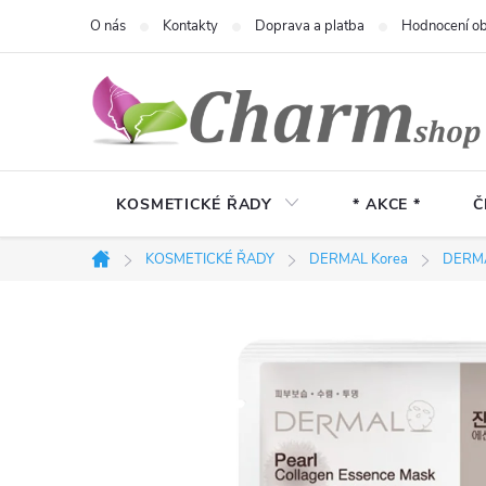
Přejít
O nás
Kontakty
Doprava a platba
Hodnocení o
na
obsah
KOSMETICKÉ ŘADY
* AKCE *
Č
KOSMETICKÉ ŘADY
DERMAL Korea
DERMA
Domů