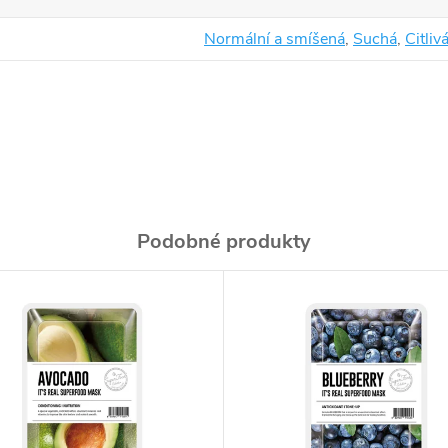
Normální a smíšená
,
Suchá
,
Citliv