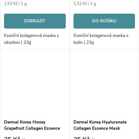
Měrná
Měrná
1,52 Kč / 1 g
1,52 Kč / 1 g
cena:
cena:
ZOBRAZIT
DO KOŠÍKU
Esenční kolagenová maska s
Esenční kolagenová maska z
okurkou | 23g
bylin | 23g
Dermal Korea Honey
Dermal Korea Hyaluronate
Grapefruit Collagen Essence
Collagen Essence Mask
Mask