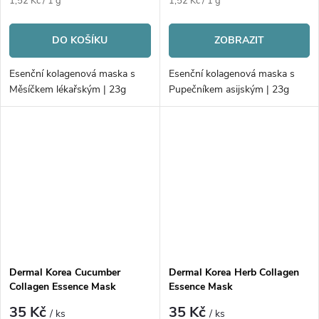
1,52 Kč / 1 g
1,52 Kč / 1 g
cena:
cena:
DO KOŠÍKU
ZOBRAZIT
Esenční kolagenová maska s
Esenční kolagenová maska s
Měsíčkem lékařským | 23g
Pupečníkem asijským | 23g
Dermal Korea Cucumber
Dermal Korea Herb Collagen
Collagen Essence Mask
Essence Mask
35 Kč
35 Kč
/ ks
/ ks