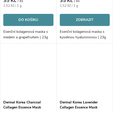
35 Kč
35 Kč
/ ks
/ ks
Měrná
Měrná
1,52 Kč / 1 g
1,52 Kč / 1 g
cena:
cena:
DO KOŠÍKU
ZOBRAZIT
Esenční kolagenová maska s
Esenční kolagenová maska s
medem a grapefruitem | 23g
kyselinou hyaluronovou | 23g
Dermal Korea Charcoal
Dermal Korea Lavender
Collagen Essence Mask
Collagen Essence Mask