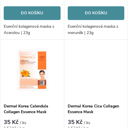
r
o
cena:
cena:
o
DO KOŠÍKU
DO KOŠÍKU
d
d
Esenční kolagenová maska s
Esenční kolagenová maska z
u
Acerolou | 23g
meruněk | 23g
u
k
k
t
t
ů
ů
Dermal Korea Calendula
Dermal Korea Cica Collagen
Collagen Essence Mask
Essence Mask
35 Kč
35 Kč
/ ks
/ ks
Měrná
Měrná