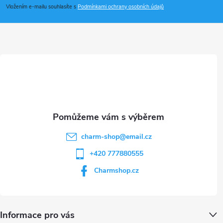
p
i
Vložením e-mailu souhlasíte s
Podmínkami ochrany osobních údajů
a
s
u
t
í
charm-shop
@
email.cz
+420 777880555
Charmshop.cz
Informace pro vás