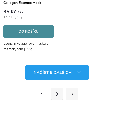
Collagen Essence Mask
35 Kč
/ ks
Měrná
1,52 Kč / 1 g
cena:
DO KOŠÍKU
Esenční kolagenová maska s
rozmarýnem | 23g
O
NAČÍST 5 DALŠÍCH
v
l
S
1
2
t
á
r
d
á