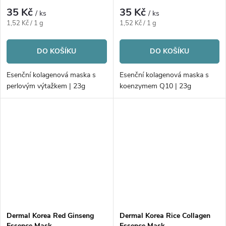
35 Kč
35 Kč
/ ks
/ ks
Měrná
Měrná
1,52 Kč / 1 g
1,52 Kč / 1 g
cena:
cena:
DO KOŠÍKU
DO KOŠÍKU
Esenční kolagenová maska s
Esenční kolagenová maska s
perlovým výtažkem | 23g
koenzymem Q10 | 23g
Dermal Korea Red Ginseng
Dermal Korea Rice Collagen
Essence Mask
Essence Mask