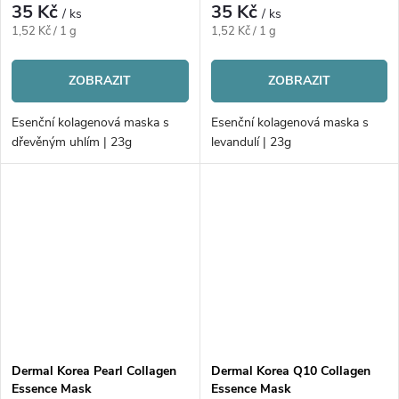
35 Kč
35 Kč
/ ks
/ ks
Měrná
Měrná
1,52 Kč / 1 g
1,52 Kč / 1 g
cena:
cena:
ZOBRAZIT
ZOBRAZIT
Esenční kolagenová maska s
Esenční kolagenová maska s
dřevěným uhlím | 23g
levandulí | 23g
Dermal Korea Pearl Collagen
Dermal Korea Q10 Collagen
Essence Mask
Essence Mask