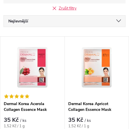
Zrušit filtry
Ř
Nejlevnější
a
Nejdražší
V
Nejprodávanější
z
ý
Abecedně
e
p
n
i
í
s
p
Dermal Korea Acerola
Dermal Korea Apricot
Collagen Essence Mask
Collagen Essence Mask
p
r
35 Kč
35 Kč
/ ks
/ ks
Měrná
Měrná
1,52 Kč / 1 g
1,52 Kč / 1 g