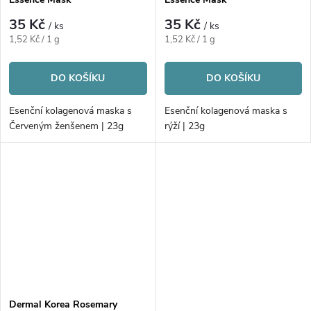
35 Kč
35 Kč
/ ks
/ ks
Měrná
Měrná
1,52 Kč / 1 g
1,52 Kč / 1 g
cena:
cena:
DO KOŠÍKU
DO KOŠÍKU
Esenční kolagenová maska s
Esenční kolagenová maska s
Červeným ženšenem | 23g
rýží | 23g
Dermal Korea Rosemary