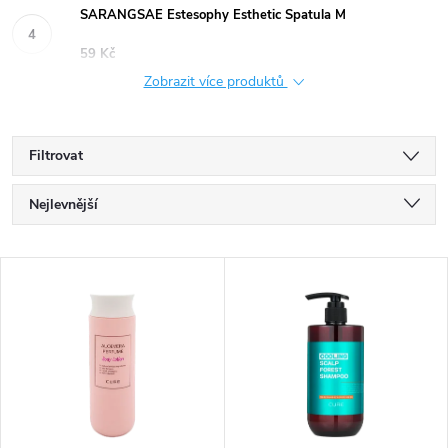
SARANGSAE Estesophy Esthetic Spatula M
59 Kč
Zobrazit více produktů
Filtrovat
Ř
Nejlevnější
a
Nejdražší
V
Nejprodávanější
z
ý
Abecedně
e
p
n
i