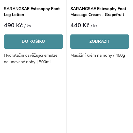
SARANGSAE Estesophy Foot
SARANGSAE Estesophy Foot
Leg Lotion
Massage Cream - Grapefruit
490 Kč
440 Kč
/ ks
/ ks
DO KOŠÍKU
ZOBRAZIT
Hydratační osvěžující emulze
Masážní krém na nohy / 450g
na unavené nohy | 500ml