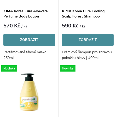
í
s
p
KJMA Korea Cure Aloevera
KJMA Korea Cure Cooling
Perfume Body Lotion
Scalp Forest Shampoo
p
r
570 Kč
590 Kč
/ ks
/ ks
r
o
ZOBRAZIT
ZOBRAZIT
o
d
Parfémované tělové mléko |
Prémiový šampon pro zdravou
d
250ml
pokožku hlavy | 400ml
u
Novinka
Novinka
u
k
k
t
t
ů
ů