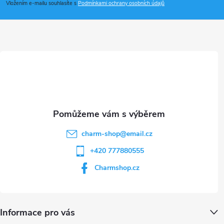
p
i
Vložením e-mailu souhlasíte s
Podmínkami ochrany osobních údajů
a
s
u
t
í
charm-shop
@
email.cz
+420 777880555
Charmshop.cz
Informace pro vás