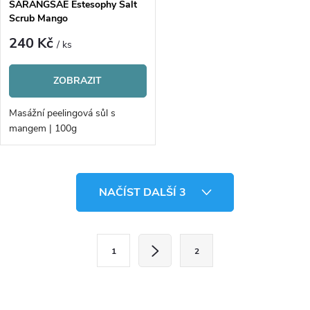
SARANGSAE Estesophy Salt
Scrub Mango
240 Kč
/ ks
ZOBRAZIT
Masážní peelingová sůl s
mangem | 100g
O
NAČÍST DALŠÍ 3
v
l
S
1
2
t
á
r
d
á