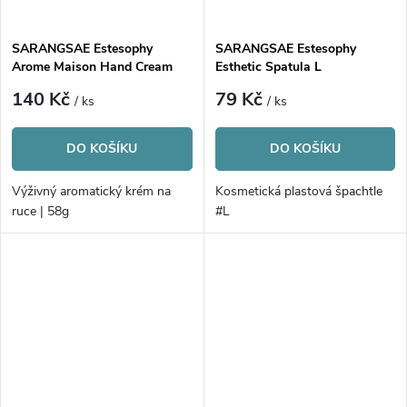
SARANGSAE Estesophy
SARANGSAE Estesophy
Arome Maison Hand Cream
Esthetic Spatula L
140 Kč
79 Kč
/ ks
/ ks
DO KOŠÍKU
DO KOŠÍKU
Výživný aromatický krém na
Kosmetická plastová špachtle
ruce | 58g
#L