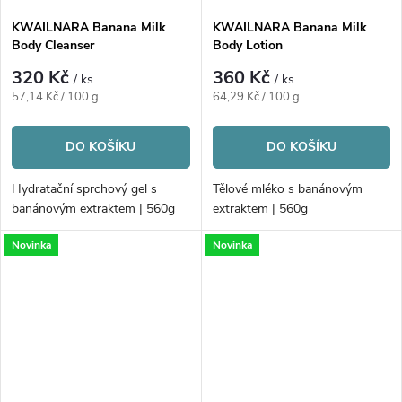
KWAILNARA Banana Milk
KWAILNARA Banana Milk
Body Cleanser
Body Lotion
320 Kč
360 Kč
/ ks
/ ks
Měrná
Měrná
57,14 Kč / 100 g
64,29 Kč / 100 g
cena:
cena:
DO KOŠÍKU
DO KOŠÍKU
Hydratační sprchový gel s
Tělové mléko s banánovým
banánovým extraktem | 560g
extraktem | 560g
Novinka
Novinka