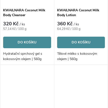
KWAILNARA Coconut Milk
KWAILNARA Coconut Milk
Body Cleanser
Body Lotion
320 Kč
360 Kč
/ ks
/ ks
Měrná
Měrná
57,14 Kč / 100 g
64,29 Kč / 100 g
cena:
cena:
DO KOŠÍKU
DO KOŠÍKU
Hydratační sprchový gel s
Tělové mléko s kokosovým
kokosovým olejem | 560g
olejem | 560g