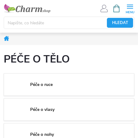
Přejít
NÁKUPNÍ
KOŠÍK
na
obsah
HLEDAT
Domů
PÉČE O TĚLO
Péče o ruce
Péče o vlasy
Péče o nohy