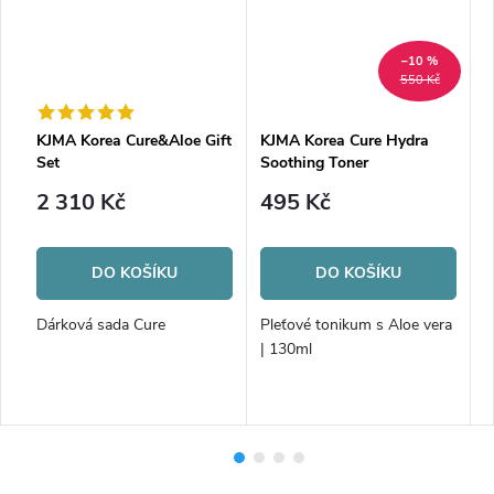
–10 %
550 Kč
KJMA Korea Cure&Aloe Gift
KJMA Korea Cure Hydra
K
Set
Soothing Toner
S
2 310 Kč
495 Kč
DO KOŠÍKU
DO KOŠÍKU
Dárková sada Cure
Pleťové tonikum s Aloe vera
V
| 130ml
o
l