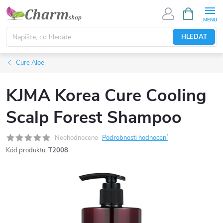
Přejít
NÁKUPNÍ
KOŠÍK
na
obsah
HLEDAT
Cure Aloe
KJMA Korea Cure Cooling
Scalp Forest Shampoo
Neohodnoceno
Podrobnosti hodnocení
Kód produktu:
T2008