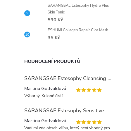
í
SARANGSAE Estesophy Hydro Plus
Skin Tonic
590 Kč
r
ESHUMI Collagen Repair Cica Mask
35 Kč
HODNOCENÍ PRODUKTŮ
SARANGSAE Estesophy Cleansing Gel
Martina Gottvaldová
Výborný. Krásně čistí.
i
SARANGSAE Estesophy Sensitive Skin Tonic
Martina Gottvaldová
Vadí mi zde obsah vilínu, který není vhodný pro