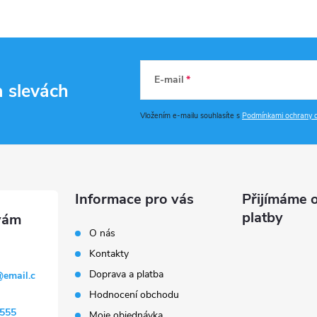
E-mail
a slevách
Vložením e-mailu souhlasíte s
Podmínkami ochrany o
Informace pro vás
Přijímáme o
platby
O nás
Kontakty
Doprava a platba
@
email.c
Hodnocení obchodu
555
Moje objednávka