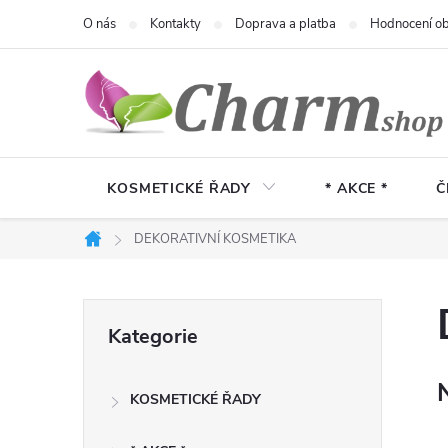
Přejít
O nás
Kontakty
Doprava a platba
Hodnocení o
na
obsah
KOSMETICKÉ ŘADY
* AKCE *
Č
DEKORATIVNÍ KOSMETIKA
Domů
P
Přeskočit
Kategorie
kategorie
o
KOSMETICKÉ ŘADY
s