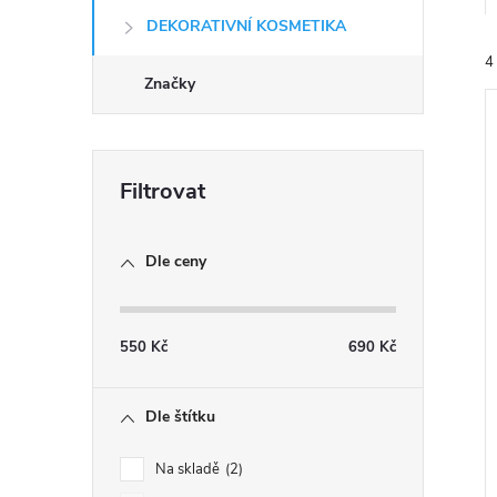
e
DEKORATIVNÍ KOSMETIKA
4
l
Značky
í
Dle ceny
i
550
Kč
690
Kč
Dle štítku
Na skladě
2