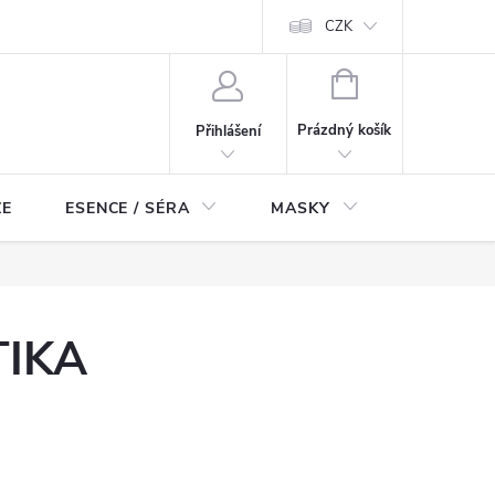
ch údajů
Odstoupení od smlouvy
CZK
NÁKUPNÍ
KOŠÍK
Prázdný košík
Přihlášení
ZE
ESENCE / SÉRA
MASKY
KOSMETI
TIKA