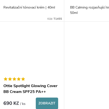
o
u
Revitalizační tónovací krém | 40ml
BB Calming rozjasňující kr
d
50ml
k
Kód:
T1455
u
t
k
ů
t
ů
Ottie Spotlight Glowing Cover
BB Cream SPF25 PA++
690 Kč
ZOBRAZIT
/ ks