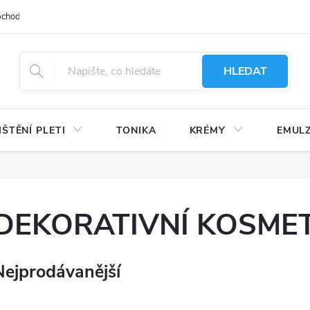
bchodu
Moje objednávka
Obchodní podmínky
Ochrana osobní
HLEDAT
IŠTĚNÍ PLETI
TONIKA
KRÉMY
EMUL
DEKORATIVNÍ KOSME
Nejprodávanější