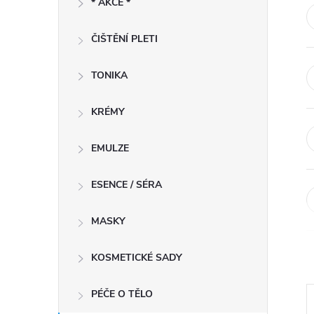
* AKCE *
t
ČIŠTĚNÍ PLETI
r
a
TONIKA
n
KRÉMY
n
EMULZE
í
ESENCE / SÉRA
p
MASKY
a
KOSMETICKÉ SADY
n
PÉČE O TĚLO