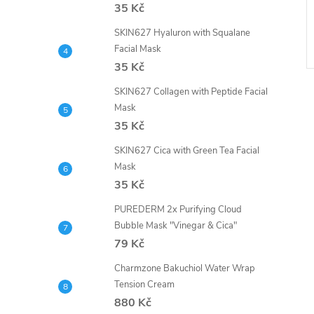
35 Kč
SKIN627 Hyaluron with Squalane
Facial Mask
35 Kč
SKIN627 Collagen with Peptide Facial
Mask
35 Kč
SKIN627 Cica with Green Tea Facial
Mask
l
35 Kč
PUREDERM 2x Purifying Cloud
Bubble Mask "Vinegar & Cica"
79 Kč
Charmzone Bakuchiol Water Wrap
Tension Cream
880 Kč