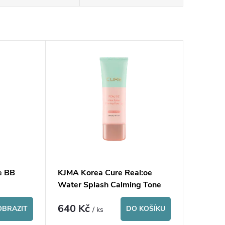
e BB
KJMA Korea Cure Real:oe
Water Splash Calming Tone
Up
640 Kč
OBRAZIT
DO KOŠÍKU
/ ks