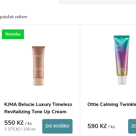
a
položek celkem
z
V
Novinka
e
ý
n
p
p
s
r
p
KJMA Belucie Luxury Timeless
Ottie Calming Twinkl
o
Revitalizing Tone Up Cream
r
550 Kč
/ ks
590 Kč
d
DO KOŠÍKU
Z
/ ks
Měrná
1 375 Kč / 100 ml
cena: