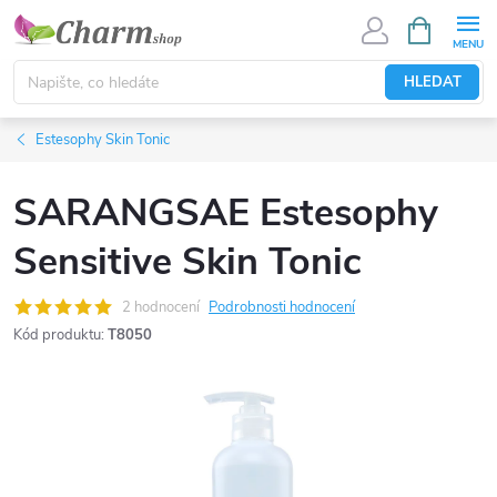
Přejít
NÁKUPNÍ
KOŠÍK
na
obsah
HLEDAT
Estesophy Skin Tonic
SARANGSAE Estesophy
Sensitive Skin Tonic
2 hodnocení
Podrobnosti hodnocení
Kód produktu:
T8050