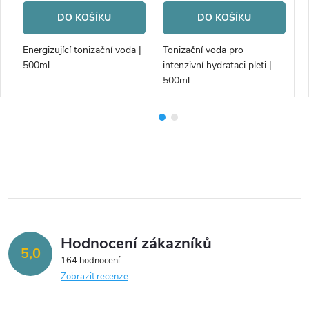
DO KOŠÍKU
DO KOŠÍKU
ml
Energizující tonizační voda |
Tonizační voda pro
Č
500ml
intenzivní hydrataci pleti |
a
500ml
Hodnocení zákazníků
5,0
164 hodnocení
Zobrazit recenze