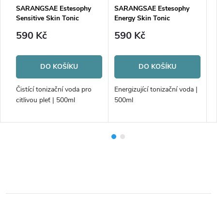
SARANGSAE Estesophy
SARANGSAE Estesophy
S
Sensitive Skin Tonic
Energy Skin Tonic
H
590 Kč
590 Kč
DO KOŠÍKU
DO KOŠÍKU
Čistící tonizační voda pro
Energizující tonizační voda |
T
citlivou pleť | 500ml
500ml
i
5