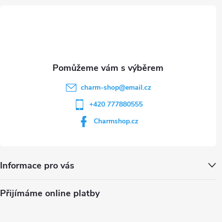
t
í
charm-shop
@
email.cz
+420 777880555
Charmshop.cz
Informace pro vás
Přijímáme online platby