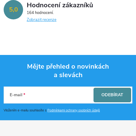
Hodnocení zákazníků
5,0
164 hodnocení
Zobrazit recenze
Mějte přehled o novinkách
a slevách
Z
á
E-mail
ODEBÍRAT
p
Vložením e-mailu souhlasíte s
Podmínkami ochrany osobních údajů
a