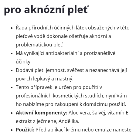
pro aknózní pleť
Řada přírodních účinných látek obsažených v této
pleťové vodě dokonale ošetřuje aknózní a
problematickou pleť.
Má vynikající antibakteriální a protizánětlivé
účinky.
Dodává pleti jemnost, svěžest a nezanechává její
povrch lepkavý a mastný.
Tento přípravek je určen pro použití v
profesionálních kosmetických studiích, nyní Vám
ho nabízíme pro zakoupení k domácímu použití.
Aktivní komponenty:
A
loe vera, šalvěj, vitamín E,
extrakt z ječmene, Andělika.
Použití:
Před aplikací krému nebo emulze naneste