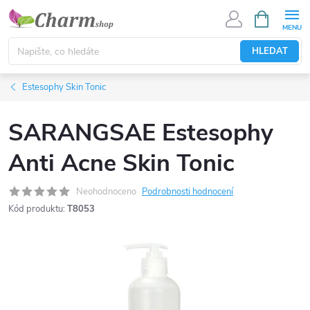
Přejít
NÁKUPNÍ
KOŠÍK
na
obsah
HLEDAT
Estesophy Skin Tonic
SARANGSAE Estesophy
Anti Acne Skin Tonic
Neohodnoceno
Podrobnosti hodnocení
Kód produktu:
T8053