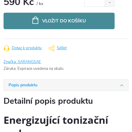
590 Kč
/ ks
Měrná
cena:
VLOŽIT DO KOŠÍKU
Dotaz k produktu
Sdílet
Značka:
SARANGSAE
Záruka
:
Expirace uvedena na obalu
Popis produktu
Detailní popis produktu
Energizující tonizační