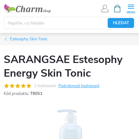
Přejít
NÁKUPNÍ
KOŠÍK
na
obsah
HLEDAT
Estesophy Skin Tonic
SARANGSAE Estesophy
Energy Skin Tonic
1 hodnocení
Podrobnosti hodnocení
Kód produktu:
T8051