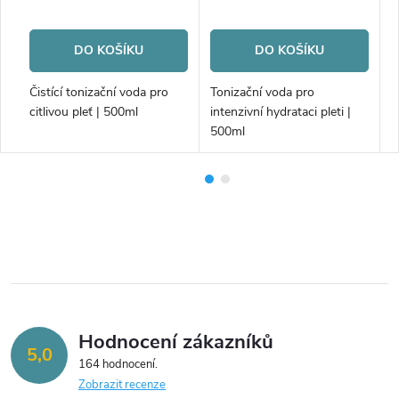
DO KOŠÍKU
DO KOŠÍKU
ml
Čistící tonizační voda pro
Tonizační voda pro
Č
citlivou pleť | 500ml
intenzivní hydrataci pleti |
a
500ml
Hodnocení zákazníků
5,0
164 hodnocení
Zobrazit recenze