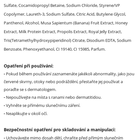
Sulfate, Cocamidopropyl Betaine, Sodium Chloride, Styrene/VP
Copolymer, Laureth-3, Sodium Sulfate, Citric Acid, Butylene Glycol,
Panthenol, Alcohol, Musa Sapientum (Banana) Fruit Extract, Honey
Extract, Milk Protein Extract, Propolis Extract, Royal Jelly Extract,
Tris(Tetramethylhydroxypiperidinol) Citrate, Disodium EDTA, Sodium
Benzoate, Phenoxyethanol, CI 19140, CI 15985, Parfum.
Opatření při používání:
-
Pokud během používání zaznamenáte jakékoli abnormality, jako jsou
červené skvrny, otoky nebo podráždění, přestaňte jej používat a
poraďte se s dermatologem.
-
Nepoužívejte na místa s ranami nebo dermatitidou.
-
Vyhněte se přímému slunečnímu záření.
-
Neaplikujte v okolí očí.
Bezpečnostní opatření pro skladování a manipulaci:
-
Uchovávejte mimo dosah dětí, chraňte před přímým slunečním