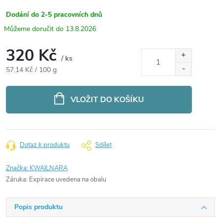
Dodání do 2-5 pracovních dnů
13.8.2026
320 Kč
/ ks
Měrná
57,14 Kč / 100 g
cena:
VLOŽIT DO KOŠÍKU
Dotaz k produktu
Sdílet
Značka:
KWAILNARA
Záruka
:
Expirace uvedena na obalu
Popis produktu