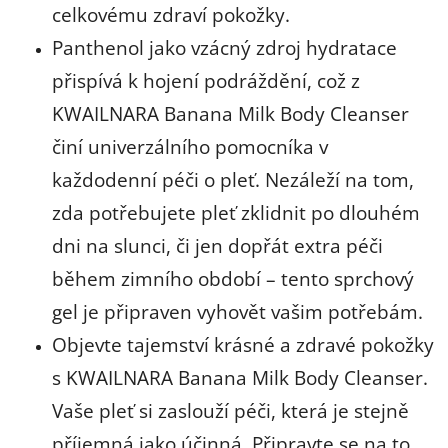
celkovému zdraví pokožky.
Panthenol jako vzácný zdroj hydratace
přispívá k hojení podráždění, což z
KWAILNARA Banana Milk Body Cleanser
činí univerzálního pomocníka v
každodenní péči o pleť. Nezáleží na tom,
zda potřebujete pleť zklidnit po dlouhém
dni na slunci, či jen dopřát extra péči
během zimního období – tento sprchový
gel je připraven vyhovět vašim potřebám.
Objevte tajemství krásné a zdravé pokožky
s KWAILNARA Banana Milk Body Cleanser.
Vaše pleť si zaslouží péči, která je stejně
příjemná jako účinná. Připravte se na to,