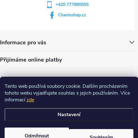
+420 777880555
Charmshop.cz
Informace pro vás
Přijímáme online platby
Tento web používá soubory cookie. Dalším procházením
tohoto webu vyjadřujete souhlas s jejich používáním. Více
informací
zde
Nastavení
Copyright 2026
Charm-shop.cz
. Všechna práva vyhrazena.
Upravit
nastavení cookies
Odmítnout
Souhlasím