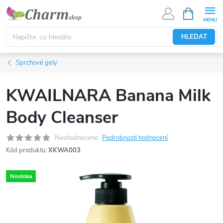
Přejít
NÁKUPNÍ
KOŠÍK
na
obsah
HLEDAT
Sprchové gely
KWAILNARA Banana Milk
Body Cleanser
Neohodnoceno
Podrobnosti hodnocení
Kód produktu:
XKWA003
Novinka