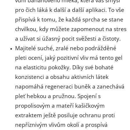
vůni banánového mléka, která váš smysl
pro čich láká k další a další aplikaci. To vše
přispívá k tomu, že každá sprcha se stane
chvilkou, kdy můžete zapomenout na stres
a užívat si úžasný pocit svěžesti a čistoty.
Majitelé suché, zralé nebo podrážděné
pleti ocení, jaký pozitivní vliv má tento gel
na elasticitu pokožky. Díky své bohaté
konzistenci a obsahu aktivních látek
napomáhá regeneraci buněk a zanechává
pleť hebkou a pružnou. Spojení s
propolisovým a mateří kašičkovým
extraktem ještě posiluje ochranu proti
nepříznivým vlivům okolí a prospívá