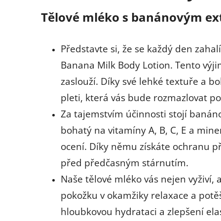
Tělové mléko s banánovým e
Představte si, že se každý den zah
Banana Milk Body Lotion. Tento výjim
zaslouží. Díky své lehké textuře a b
pleti, která vás bude rozmazlovat po
Za tajemstvím účinnosti stojí banáno
bohatý na vitamíny A, B, C, E a mine
ocení. Díky němu získáte ochranu p
před předčasným stárnutím.
Naše tělové mléko vás nejen vyživí,
pokožku v okamžiky relaxace a potěš
hloubkovou hydrataci a zlepšení elas