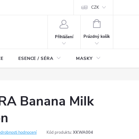
ch údajů
Odstoupení od smlouvy
CZK
NÁKUPNÍ
KOŠÍK
Prázdný košík
Přihlášení
ZE
ESENCE / SÉRA
MASKY
KOSMETI
A Banana Milk
on
drobnosti hodnocení
Kód produktu:
XKWA004