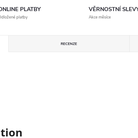
ONLINE PLATBY
VĚRNOSTNÍ SLEV
dložené platby
Akce měsíce
RECENZE
otion