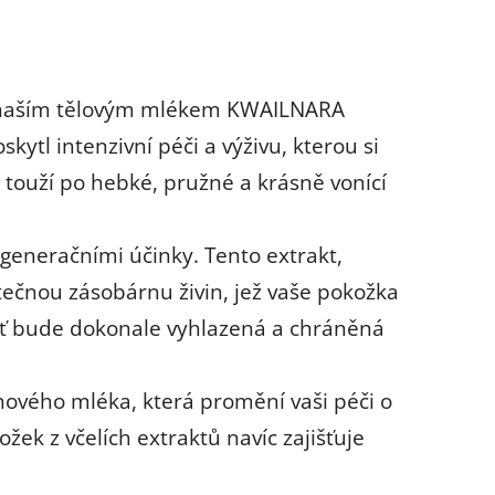
 s naším tělovým mlékem KWAILNARA
ytl intenzivní péči a výživu, kterou si
 touží po hebké, pružné a krásně vonící
egeneračními účinky. Tento extrakt,
utečnou zásobárnu živin, jež vaše pokožka
leť bude dokonale vyhlazená a chráněná
nového mléka, která promění vaši péči o
ek z včelích extraktů navíc zajišťuje