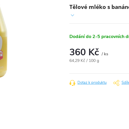
Tělové mléko s baná
Dodání do 2-5 pracovních 
360 Kč
/ ks
Měrná
64,29 Kč / 100 g
cena:
Dotaz k produktu
Sdíl