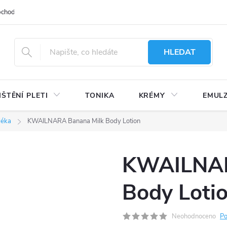
bchodu
Moje objednávka
Obchodní podmínky
Ochrana osobní
HLEDAT
IŠTĚNÍ PLETI
TONIKA
KRÉMY
EMUL
léka
KWAILNARA Banana Milk Body Lotion
KWAILNAR
Body Loti
Neohodnoceno
Po