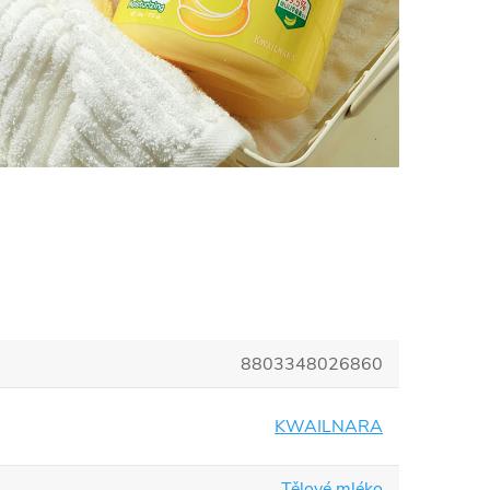
8803348026860
KWAILNARA
Tělové mléko