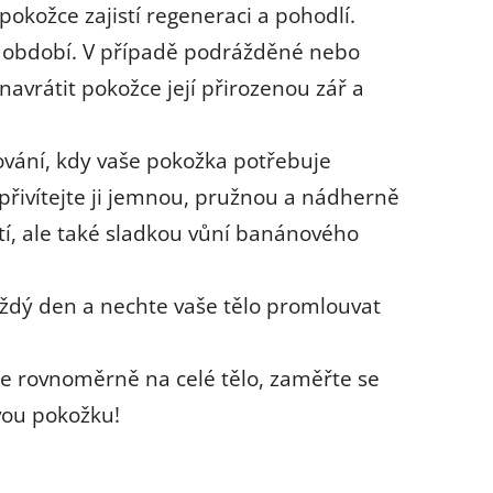
kožce zajistí regeneraci a pohodlí.
ní období. V případě podrážděné nebo
navrátit pokožce její přirozenou zář a
ování, kdy vaše pokožka potřebuje
řivítejte ji jemnou, pružnou a nádherně
í, ale také sladkou vůní banánového
aždý den a nechte vaše tělo promlouvat
e rovnoměrně na celé tělo, zaměřte se
avou pokožku!