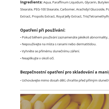
Ingredients:
Aqua, Paraffinum Liquidum, Glycerin, Butylene 
Stearate, PEG-100 Stearate, Carbomer, Arachidyl Glucoside, 
Extract, Propolis Extract, Royal Jelly Extract, Tris(Tetramet
Opatření při používání:
-
Pokud během používání zaznamenáte jakékoli abnormality, j
-
Nepoužívejte na místa s ranami nebo dermatitidou.
-
Vyhněte se přímému slunečnímu záření.
-
Neaplikujte v okolí očí.
Bezpečnostní opatření pro skladování a mani
-
Uchovávejte mimo dosah dětí, chraňte před přímým sluneč