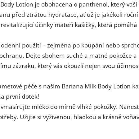
dy Lotion je obohacena o panthenol, který vaší po
anu před ztrátou hydratace, ať už je jakékoli roč
revitalizující účinky mateří kašičky, která pomáhá 
ždodenní použití – zejména po koupání nebo sprch
a ochranu. Dejte sbohem suché a matné pokožce a p
u zázraku, který vás okouzlí nejen svou účinnost
 sametové péče s naším Banana Milk Body Lotion k
na první dotek!
vmasírujte mléko do mírně vlhké pokožky. Nanest
potřeby. Užijte si vyživenou, hladkou a krásně voň