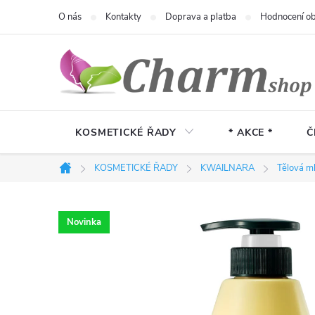
Přejít
O nás
Kontakty
Doprava a platba
Hodnocení o
na
obsah
KOSMETICKÉ ŘADY
* AKCE *
Č
KOSMETICKÉ ŘADY
KWAILNARA
Tělová m
Domů
Novinka