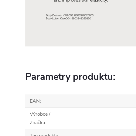
Parametry produktu:
EAN
:
Výrobce /
Značka
:
Typ produktu
: