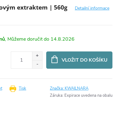
novým extraktem | 560g
Detailní informace
dnů
14.8.2026
VLOŽIT DO KOŠÍKU
et
Tisk
Značka:
KWAILNARA
Záruka
:
Expirace uvedena na obalu