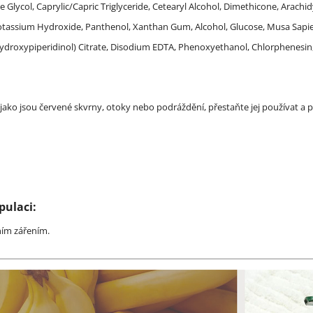
Glycol, Caprylic/Capric Triglyceride, Cetearyl Alcohol, Dimethicone, Arachid
Potassium Hydroxide, Panthenol, Xanthan Gum, Alcohol, Glucose, Musa Sapien
hylhydroxypiperidinol) Citrate, Disodium EDTA, Phenoxyethanol, Chlorphenesin
ako jsou červené skvrny, otoky nebo podráždění, přestaňte jej používat a
pulaci:
ním zářením.