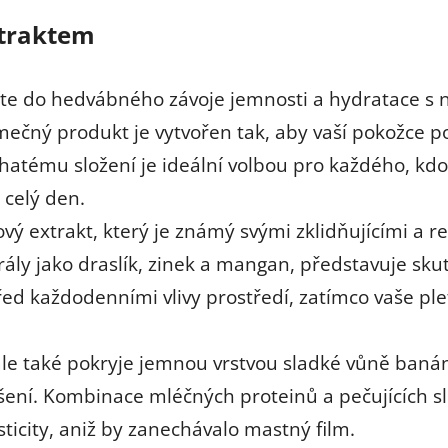
xtraktem
alíte do hedvábného závoje jemnosti a hydratace
ečný produkt je vytvořen tak, aby vaší pokožce posk
ohatému složení je ideální volbou pro každého, kdo
 celý den.
vý extrakt, který je známý svými zklidňujícími a r
rály jako draslík, zinek a mangan, představuje sk
řed každodenními vlivy prostředí, zatímco vaše p
 ale také pokryje jemnou vrstvou sladké vůně baná
ení. Kombinace mléčných proteinů a pečujících slož
ticity, aniž by zanechávalo mastný film.