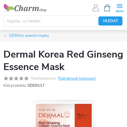
Přejít
NÁKUPNÍ
KOŠÍK
na
obsah
HLEDAT
DERMAL esenční masky
Dermal Korea Red Ginseng
Essence Mask
Neohodnoceno
Podrobnosti hodnocení
Kód produktu:
XDER117