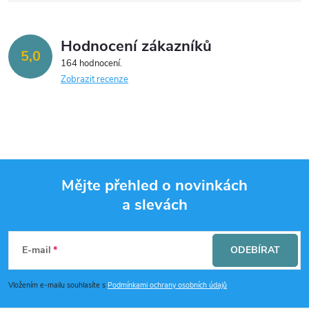
Hodnocení zákazníků
5,0
164 hodnocení
Zobrazit recenze
Mějte přehled o novinkách
a slevách
Z
á
E-mail
ODEBÍRAT
p
Vložením e-mailu souhlasíte s
Podmínkami ochrany osobních údajů