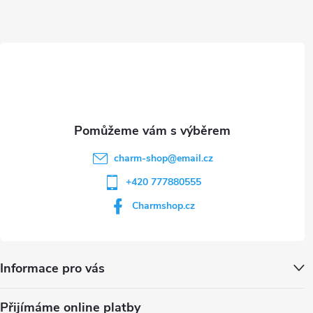
a
t
í
charm-shop
@
email.cz
+420 777880555
Charmshop.cz
Informace pro vás
Přijímáme online platby