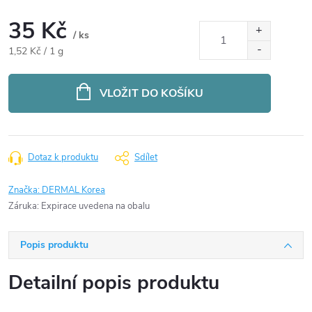
35 Kč
/ ks
Měrná
1,52 Kč / 1 g
cena:
VLOŽIT DO KOŠÍKU
Dotaz k produktu
Sdílet
Značka:
DERMAL Korea
Záruka
:
Expirace uvedena na obalu
Popis produktu
Detailní popis produktu