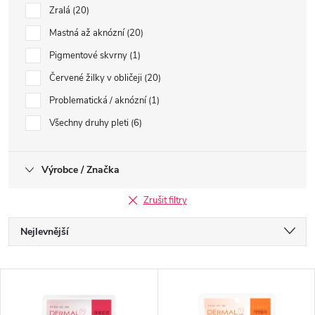
Zralá
20
Mastná až aknózní
20
Pigmentové skvrny
1
Červené žilky v obličeji
20
Problematická / aknózní
1
Všechny druhy pleti
6
Výrobce / Značka
Zrušit filtry
Ř
Nejlevnější
a
Nejdražší
V
Nejprodávanější
z