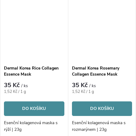
Dermal Korea Rice Collagen
Dermal Korea Rosemary
Essence Mask
Collagen Essence Mask
35 Kč
35 Kč
/ ks
/ ks
Měrná
Měrná
1,52 Kč / 1 g
1,52 Kč / 1 g
cena:
cena:
DO KOŠÍKU
DO KOŠÍKU
Esenční kolagenová maska s
Esenční kolagenová maska s
rýží | 23g
rozmarýnem | 23g