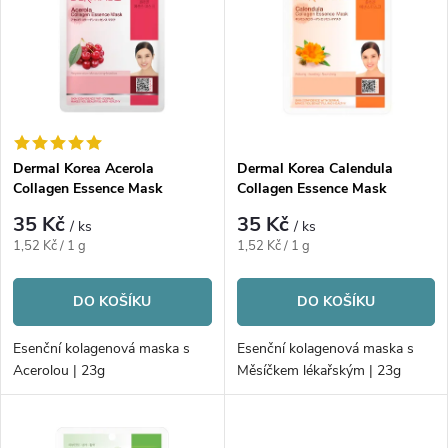
ý
Abecedně
e
p
n
i
í
s
p
Dermal Korea Acerola
Dermal Korea Calendula
Collagen Essence Mask
Collagen Essence Mask
p
r
35 Kč
35 Kč
/ ks
/ ks
r
Měrná
Měrná
1,52 Kč / 1 g
1,52 Kč / 1 g
o
cena:
cena:
o
DO KOŠÍKU
DO KOŠÍKU
d
d
Esenční kolagenová maska s
Esenční kolagenová maska s
u
Acerolou | 23g
Měsíčkem lékařským | 23g
u
k