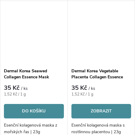
Dermal Korea Seawed
Dermal Korea Vegetable
Collagen Essence Mask
Placenta Collagen Essence
Mask
35 Kč
35 Kč
/ ks
/ ks
Měrná
Měrná
1,52 Kč / 1 g
1,52 Kč / 1 g
cena:
cena:
DO KOŠÍKU
ZOBRAZIT
Esenční kolagenová maska z
Esenční kolagenová maska s
mořských řas | 23g
rostlinnou placentou | 23g