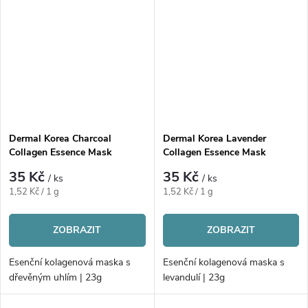
Dermal Korea Charcoal
Dermal Korea Lavender
Collagen Essence Mask
Collagen Essence Mask
35 Kč
35 Kč
/ ks
/ ks
Měrná
Měrná
1,52 Kč / 1 g
1,52 Kč / 1 g
cena:
cena:
ZOBRAZIT
ZOBRAZIT
Esenční kolagenová maska s
Esenční kolagenová maska s
dřevěným uhlím | 23g
levandulí | 23g