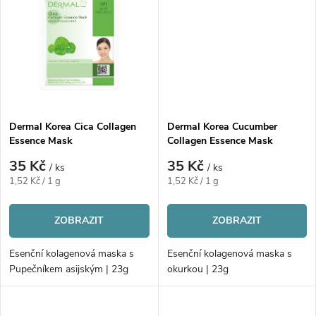
k
t
t
ů
ů
Dermal Korea Cica Collagen
Dermal Korea Cucumber
Essence Mask
Collagen Essence Mask
35 Kč
35 Kč
/ ks
/ ks
Měrná
Měrná
1,52 Kč / 1 g
1,52 Kč / 1 g
cena:
cena:
ZOBRAZIT
ZOBRAZIT
Esenční kolagenová maska s
Esenční kolagenová maska s
Pupečníkem asijským | 23g
okurkou | 23g