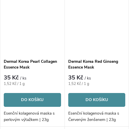
Dermal Korea Pearl Collagen
Dermal Korea Red Ginseng
Essence Mask
Essence Mask
35 Kč
35 Kč
/ ks
/ ks
Měrná
Měrná
1,52 Kč / 1 g
1,52 Kč / 1 g
cena:
cena:
DO KOŠÍKU
DO KOŠÍKU
Esenční kolagenová maska s
Esenční kolagenová maska s
perlovým výtažkem | 23g
Červeným ženšenem | 23g