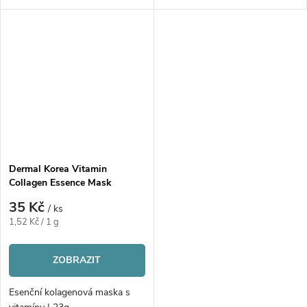
Dermal Korea Vitamin
Collagen Essence Mask
35 Kč
/ ks
Měrná
1,52 Kč / 1 g
cena:
ZOBRAZIT
Esenční kolagenová maska s