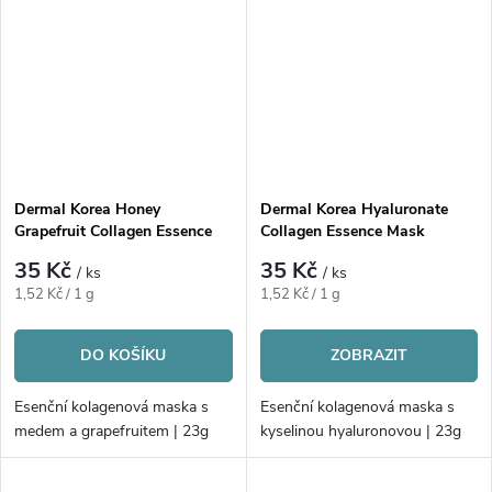
Dermal Korea Honey
Dermal Korea Hyaluronate
Grapefruit Collagen Essence
Collagen Essence Mask
Mask
35 Kč
35 Kč
/ ks
/ ks
Měrná
Měrná
1,52 Kč / 1 g
1,52 Kč / 1 g
cena:
cena:
DO KOŠÍKU
ZOBRAZIT
Esenční kolagenová maska s
Esenční kolagenová maska s
medem a grapefruitem | 23g
kyselinou hyaluronovou | 23g