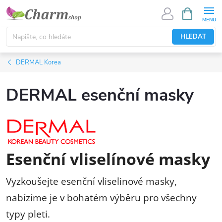
Přejít
NÁKUPNÍ
KOŠÍK
na
obsah
HLEDAT
DERMAL Korea
DERMAL esenční masky
Esenční vliselínové masky
Vyzkoušejte esenční vliselinové masky,
nabízíme je v bohatém výběru pro všechny
typy pleti.