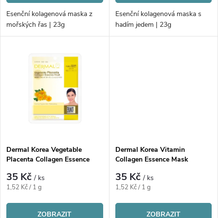
d
d
Esenční kolagenová maska z
Esenční kolagenová maska s
u
mořských řas | 23g
hadím jedem | 23g
u
k
k
t
t
ů
ů
Dermal Korea Vegetable
Dermal Korea Vitamin
Placenta Collagen Essence
Collagen Essence Mask
Mask
35 Kč
35 Kč
/ ks
/ ks
Měrná
Měrná
1,52 Kč / 1 g
1,52 Kč / 1 g
cena:
cena:
ZOBRAZIT
ZOBRAZIT