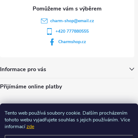
charm-shop
@
email.cz
+420 777880555
Charmshop.cz
Informace pro vás
Přijímáme online platby
Tento web používá soubory cookie. Dalším procházením
tohoto webu vyjadřujete souhlas s jejich používáním. Více
informací
zde