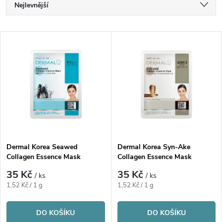
Ř
Nejlevnější
a
Nejdražší
V
Nejprodávanější
z
ý
Abecedně
e
p
n
i
í
s
p
Dermal Korea Seawed
Dermal Korea Syn-Ake
Collagen Essence Mask
Collagen Essence Mask
p
r
35 Kč
35 Kč
/ ks
/ ks
r
Měrná
Měrná
1,52 Kč / 1 g
1,52 Kč / 1 g
o
cena:
cena:
o
DO KOŠÍKU
DO KOŠÍKU