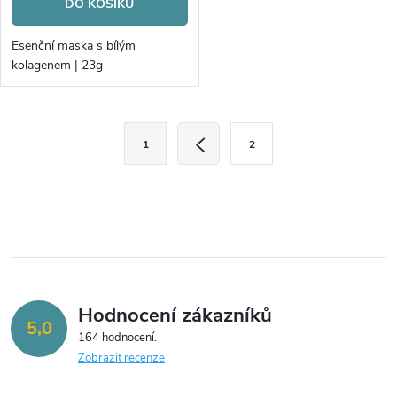
DO KOŠÍKU
Esenční maska s bílým
kolagenem | 23g
O
S
1
2
t
v
r
l
á
n
á
k
d
o
v
a
Hodnocení zákazníků
5,0
á
164 hodnocení
c
n
Zobrazit recenze
í
í