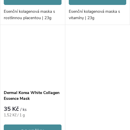
Esenční kolagenová maska s
Esenční kolagenová maska s
rostlinnou placentou | 23g
vitamíny | 23g
Dermal Korea White Collagen
Essence Mask
35 Kč
/ ks
Měrná
1,52 Kč / 1 g
cena: