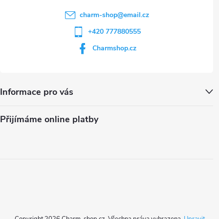
charm-shop
@
email.cz
+420 777880555
Charmshop.cz
Informace pro vás
Přijímáme online platby
Copyright 2026
Charm-shop.cz
. Všechna práva vyhrazena.
Upravit