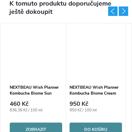
K tomuto produktu doporučujeme
ještě dokoupit
NEXTBEAU Wish Planner
NEXTBEAU Wish Planner
N
Kombucha Biome Sun
Kombucha Biome Cream
K
Cream SPF50+ / PA++++
460 Kč
950 Kč
Měrná
Měrná
M
836,36 Kč / 100 ml
950 Kč / 100 ml
3
cena:
cena:
c
ZOBRAZIT
DO KOŠÍKU