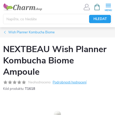
Přejít
NÁKUPNÍ
KOŠÍK
na
obsah
HLEDAT
Wish Planner Kombucha Biome
NEXTBEAU Wish Planner
Kombucha Biome
Ampoule
Neohodnoceno
Podrobnosti hodnocení
Kód produktu:
T1618