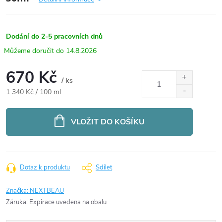
Dodání do 2-5 pracovních dnů
14.8.2026
670 Kč
/ ks
Měrná
1 340 Kč / 100 ml
cena:
VLOŽIT DO KOŠÍKU
Dotaz k produktu
Sdílet
Značka:
NEXTBEAU
Záruka
:
Expirace uvedena na obalu