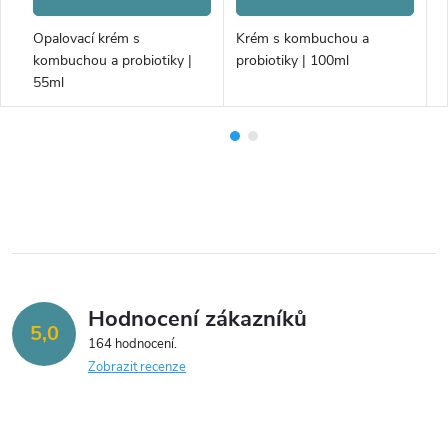
a
Opalovací krém s
Krém s kombuchou a
T
kombuchou a probiotiky |
probiotiky | 100ml
p
55ml
Hodnocení zákazníků
5,0
164 hodnocení
Zobrazit recenze