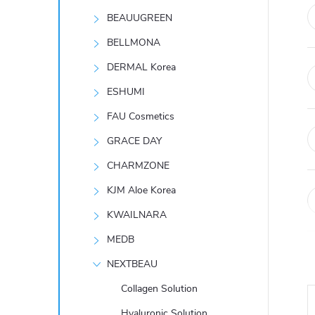
t
BEAUUGREEN
r
BELLMONA
DERMAL Korea
a
ESHUMI
n
FAU Cosmetics
GRACE DAY
n
CHARMZONE
í
KJM Aloe Korea
KWAILNARA
p
MEDB
a
NEXTBEAU
n
Collagen Solution
Hyaluronic Solution