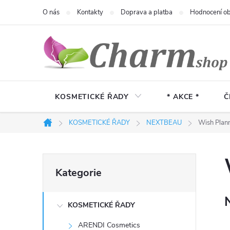
Přejít
O nás
Kontakty
Doprava a platba
Hodnocení o
na
obsah
KOSMETICKÉ ŘADY
* AKCE *
Č
KOSMETICKÉ ŘADY
NEXTBEAU
Wish Plan
Domů
P
Přeskočit
Kategorie
kategorie
o
KOSMETICKÉ ŘADY
s
ARENDI Cosmetics