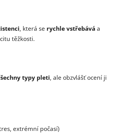
istenci
, která se
rychle vstřebává
a
itu těžkosti.
šechny typy pleti
, ale obzvlášť ocení ji
tres, extrémní počasí)