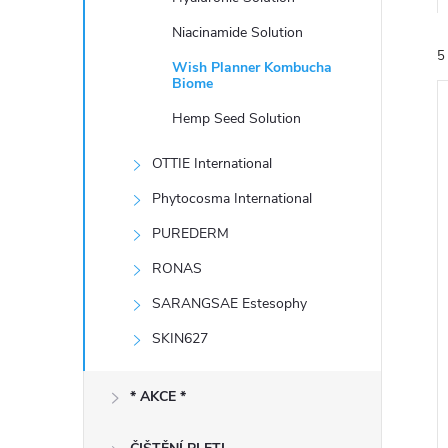
e
Niacinamide Solution
5
l
Wish Planner Kombucha
Biome
Hemp Seed Solution
OTTIE International
Phytocosma International
í
PUREDERM
i
RONAS
SARANGSAE Estesophy
SKIN627
* AKCE *