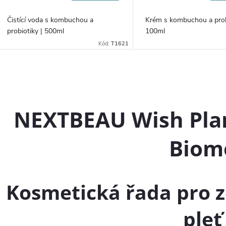
cena:
cena:
Čistící voda s kombuchou a
Krém s kombuchou a prob
probiotiky | 500ml
100ml
Kód:
T1621
O
v
NEXTBEAU Wish Pl
Biom
á
d
a
Kosmetická řada pro 
c
pleť