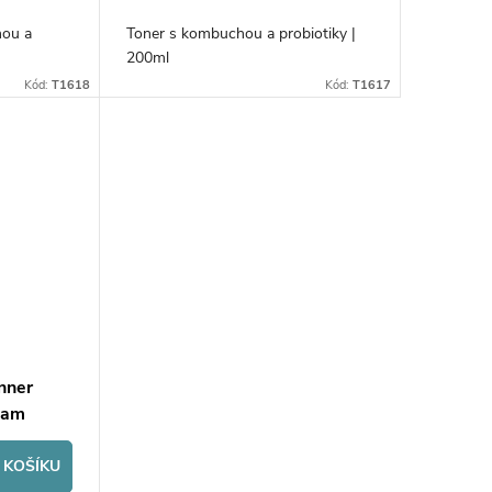
hou a
Toner s kombuchou a probiotiky |
200ml
Kód:
T1618
Kód:
T1617
nner
eam
 KOŠÍKU