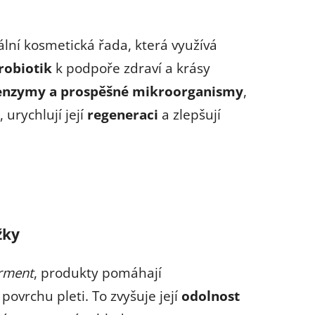
ní kosmetická řada, která využívá
robiotik
k podpoře zdraví a krásy
 enzymy a prospěšné mikroorganismy
,
, urychlují její
regeneraci
a zlepšují
žky
erment
, produkty pomáhají
povrchu pleti. To zvyšuje její
odolnost