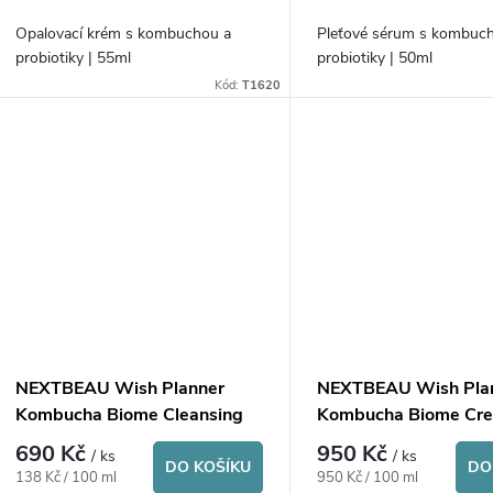
o
u
Opalovací krém s kombuchou a
Pleťové sérum s kombuc
d
probiotiky | 55ml
probiotiky | 50ml
k
Kód:
T1620
u
t
k
ů
t
ů
NEXTBEAU Wish Planner
NEXTBEAU Wish Pla
Kombucha Biome Cleansing
Kombucha Biome Cr
Water
690 Kč
950 Kč
/ ks
/ ks
DO KOŠÍKU
DO
Měrná
Měrná
138 Kč / 100 ml
950 Kč / 100 ml