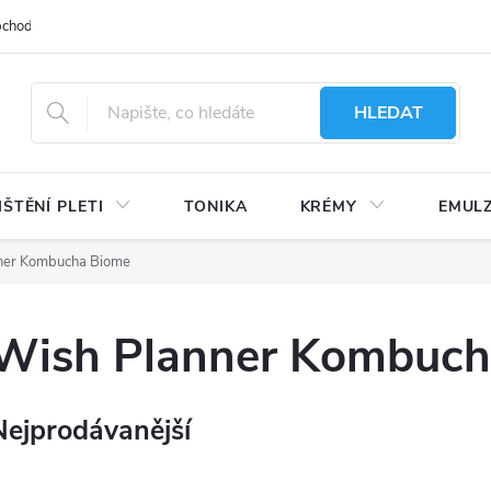
bchodu
Moje objednávka
Obchodní podmínky
Ochrana osobní
HLEDAT
IŠTĚNÍ PLETI
TONIKA
KRÉMY
EMUL
ner Kombucha Biome
Wish Planner Kombuch
Nejprodávanější