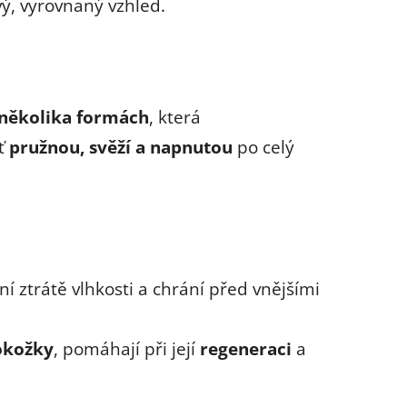
ý, vyrovnaný vzhled.
 několika formách
, která
eť
pružnou, svěží a napnutou
po celý
ní ztrátě vlhkosti a chrání před vnějšími
pokožky
, pomáhají při její
regeneraci
a