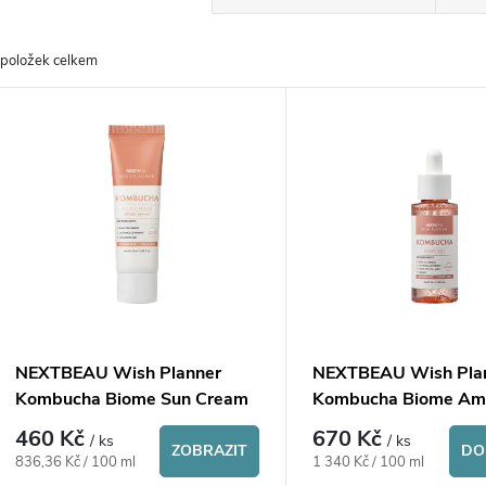
a
položek celkem
z
V
e
ý
n
p
p
s
r
p
NEXTBEAU Wish Planner
NEXTBEAU Wish Pla
o
Kombucha Biome Sun Cream
Kombucha Biome Am
r
SPF50+ / PA++++
460 Kč
670 Kč
/ ks
/ ks
d
ZOBRAZIT
DO
Měrná
Měrná
836,36 Kč / 100 ml
1 340 Kč / 100 ml
cena:
cena: