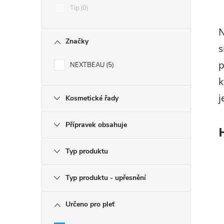
í
Tip
0
N
r
Značky
s
p
NEXTBEAU
5
k
j
Kosmetické řady
Přípravek obsahuje
Typ produktu
i
Typ produktu - upřesnění
Určeno pro pleť