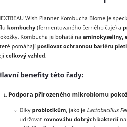
p
EXTBEAU Wish Planner Kombucha Biome je speciál
ílu
kombuchy
(fermentovaného černého čaje) a
p
v
okožky. Kombucha je bohatá na
aminokyseliny,
k
teré pomáhají
posilovat ochrannou bariéru pleti
ejí
celkový vzhled
.
y
v
Hlavní benefity této řady:
ý
p
Podpora přirozeného mikrobiomu poko
Díky
probiotikům
, jako je
Lactobacillus F
s
udržovat
rovnováhu dobrých bakterií
na 
u