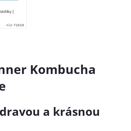
iotiky |
Kód:
T1619
anner Kombucha
e
zdravou a krásnou