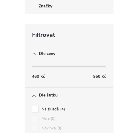
Značky
Dle ceny
l
460
Kč
950
Kč
Dle štítku
Na skladě
4
Akce
0
Novinka
0