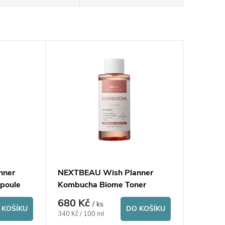
nner
NEXTBEAU Wish Planner
poule
Kombucha Biome Toner
680 Kč
/ ks
 KOŠÍKU
DO KOŠÍKU
Měrná
340 Kč / 100 ml
cena: