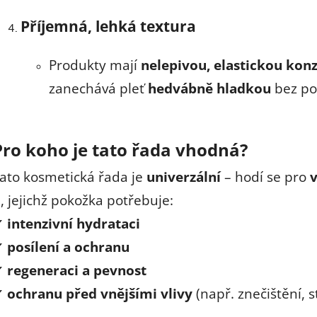
Příjemná, lehká textura
Produkty mají
nelepivou, elastickou konz
zanechává pleť
hedvábně hladkou
bez poc
Pro koho je tato řada vhodná?
ato kosmetická řada je
univerzální
– hodí se pro
v
i, jejichž pokožka potřebuje:
✔
intenzivní hydrataci
✔
posílení a ochranu
✔
regeneraci a pevnost
✔
ochranu před vnějšími vlivy
(např. znečištění, s