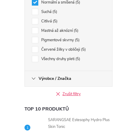
Normální a smíšená
5
Suchá
5
Citlivá
5
Mastná až aknózní
5
Pigmentové skvrny
5
Červené žilky v obličeji
5
Všechny druhy pleti
5
Výrobce / Značka
Zrušit filtry
TOP 10 PRODUKTŮ
SARANGSAE Estesophy Hydro Plus
Skin Tonic