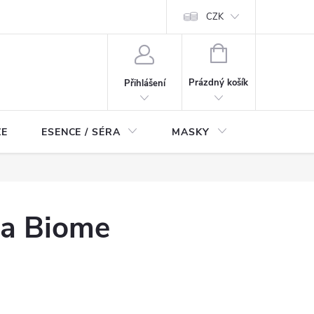
ch údajů
Odstoupení od smlouvy
CZK
NÁKUPNÍ
KOŠÍK
Prázdný košík
Přihlášení
ZE
ESENCE / SÉRA
MASKY
KOSMETI
a Biome