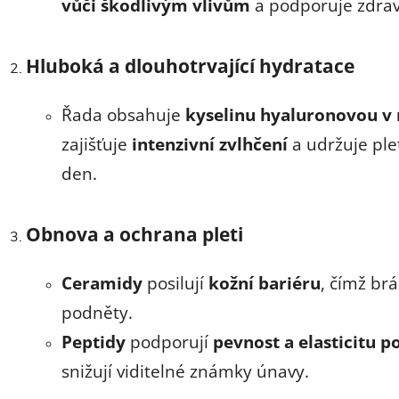
vůči škodlivým vlivům
a podporuje zdrav
Hluboká a dlouhotrvající hydratace
Řada obsahuje
kyselinu hyaluronovou v
zajišťuje
intenzivní zvlhčení
a udržuje pl
den.
Obnova a ochrana pleti
Ceramidy
posilují
kožní bariéru
, čímž brá
podněty.
Peptidy
podporují
pevnost a elasticitu 
snižují viditelné známky únavy.