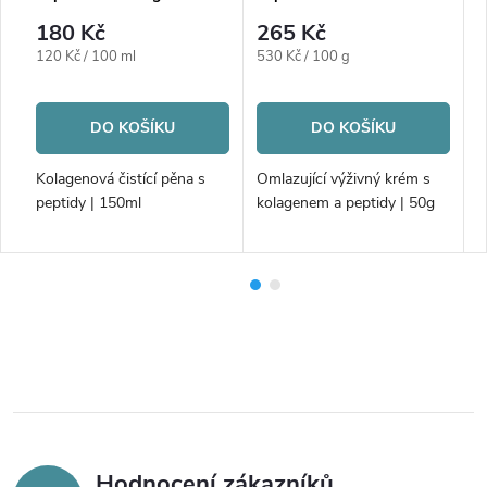
180 Kč
265 Kč
Měrná
Měrná
M
120 Kč / 100 ml
530 Kč / 100 g
2
cena:
cena:
c
DO KOŠÍKU
DO KOŠÍKU
Kolagenová čistící pěna s
Omlazující výživný krém s
O
peptidy | 150ml
kolagenem a peptidy | 50g
k
k
m
Hodnocení zákazníků