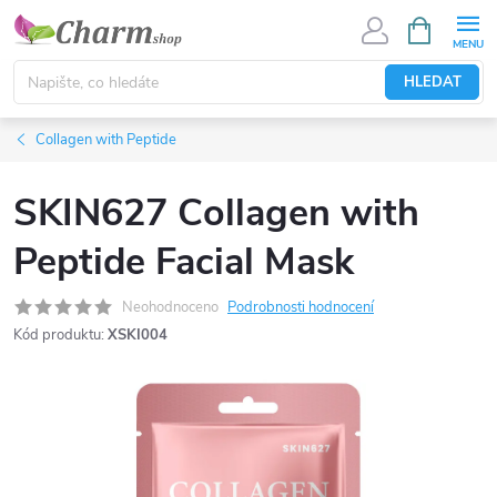
Přejít
NÁKUPNÍ
KOŠÍK
na
obsah
HLEDAT
Collagen with Peptide
SKIN627 Collagen with
Peptide Facial Mask
Neohodnoceno
Podrobnosti hodnocení
Kód produktu:
XSKI004