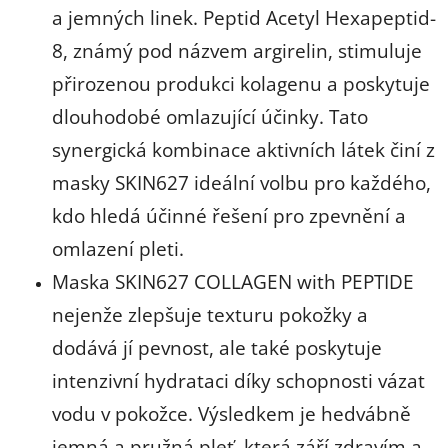
a jemných linek. Peptid Acetyl Hexapeptid-
8, známý pod názvem argirelin, stimuluje
přirozenou produkci kolagenu a poskytuje
dlouhodobé omlazující účinky. Tato
synergická kombinace aktivních látek činí z
masky SKIN627 ideální volbu pro každého,
kdo hledá účinné řešení pro zpevnění a
omlazení pleti.
Maska SKIN627 COLLAGEN with PEPTIDE
nejenže zlepšuje texturu pokožky a
dodává jí pevnost, ale také poskytuje
intenzivní hydrataci díky schopnosti vázat
vodu v pokožce. Výsledkem je hedvábně
jemná a pružná pleť, která září zdravím a