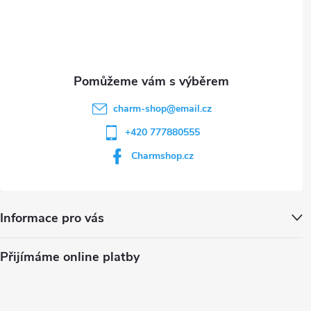
í
charm-shop
@
email.cz
+420 777880555
Charmshop.cz
Informace pro vás
Přijímáme online platby