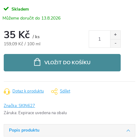
Skladem
13.8.2026
35 Kč
/ ks
Měrná
159,09 Kč / 100 ml
cena:
VLOŽIT DO KOŠÍKU
Dotaz k produktu
Sdílet
Značka:
SKIN627
Záruka
:
Expirace uvedena na obalu
Popis produktu