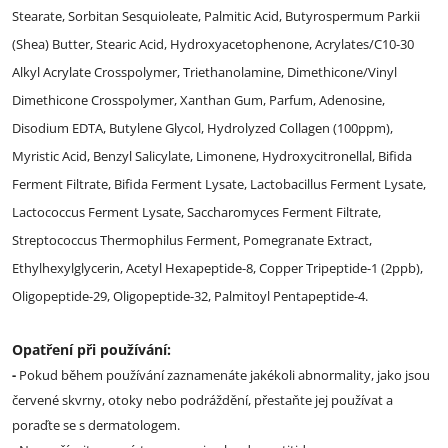
Stearate, Sorbitan Sesquioleate, Palmitic Acid, Butyrospermum Parkii
(Shea) Butter, Stearic Acid, Hydroxyacetophenone, Acrylates/C10-30
Alkyl Acrylate Crosspolymer, Triethanolamine, Dimethicone/Vinyl
Dimethicone Crosspolymer, Xanthan Gum, Parfum, Adenosine,
Disodium EDTA, Butylene Glycol, Hydrolyzed Collagen (100ppm),
Myristic Acid, Benzyl Salicylate, Limonene, Hydroxycitronellal, Bifida
Ferment Filtrate, Bifida Ferment Lysate, Lactobacillus Ferment Lysate,
Lactococcus Ferment Lysate, Saccharomyces Ferment Filtrate,
Streptococcus Thermophilus Ferment, Pomegranate Extract,
Ethylhexylglycerin, Acetyl Hexapeptide-8, Copper Tripeptide-1 (2ppb),
Oligopeptide-29, Oligopeptide-32, Palmitoyl Pentapeptide-4.
Opatření při používání:
-
Pokud během používání zaznamenáte jakékoli abnormality, jako jsou
červené skvrny, otoky nebo podráždění, přestaňte jej používat a
poraďte se s dermatologem.