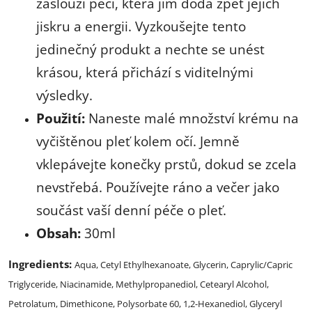
zaslouží péči, která jim dodá zpět jejich
jiskru a energii. Vyzkoušejte tento
jedinečný produkt a nechte se unést
krásou, která přichází s viditelnými
výsledky.
Použití:
Naneste malé množství krému na
vyčištěnou pleť kolem očí. Jemně
vklepávejte konečky prstů, dokud se zcela
nevstřebá. Používejte ráno a večer jako
součást vaší denní péče o pleť.
Obsah:
30ml
Ingredients:
Aqua, Cetyl Ethylhexanoate, Glycerin, Caprylic/Capric
Triglyceride, Niacinamide, Methylpropanediol, Cetearyl Alcohol,
Petrolatum, Dimethicone, Polysorbate 60, 1,2-Hexanediol, Glyceryl