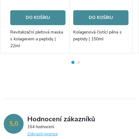
cena:
cena:
c
DO KOŠÍKU
DO KOŠÍKU
Revitalizační pleťová maska
Kolagenová čistící pěna s
O
g
s kolagenem a peptidy |
peptidy | 150ml
k
22ml
k
m
Hodnocení zákazníků
5,0
164 hodnocení
Zobrazit recenze