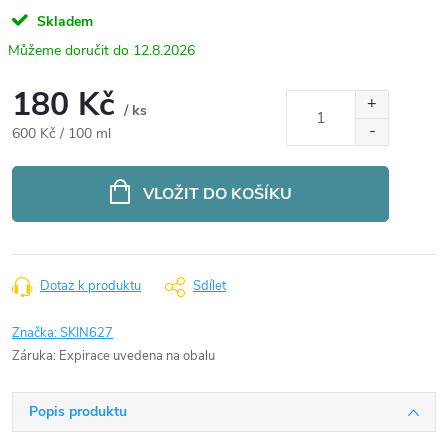
Skladem
12.8.2026
180 Kč
/ ks
Měrná
600 Kč / 100 ml
cena:
VLOŽIT DO KOŠÍKU
Dotaz k produktu
Sdílet
Značka:
SKIN627
Záruka
:
Expirace uvedena na obalu
Popis produktu