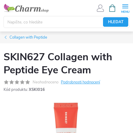
Přejít
NÁKUPNÍ
KOŠÍK
na
obsah
HLEDAT
Collagen with Peptide
SKIN627 Collagen with
Peptide Eye Cream
Neohodnoceno
Podrobnosti hodnocení
Kód produktu:
XSKI016