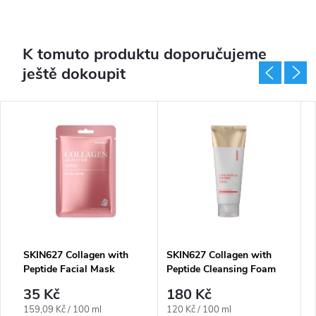
K tomuto produktu doporučujeme
ještě dokoupit
SKIN627 Collagen with
SKIN627 Collagen with
S
Peptide Facial Mask
Peptide Cleansing Foam
P
35 Kč
180 Kč
Měrná
Měrná
M
159,09 Kč / 100 ml
120 Kč / 100 ml
2