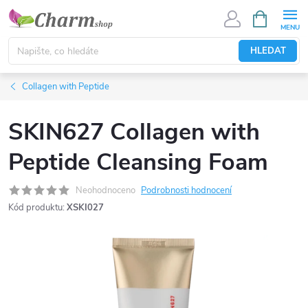
Přejít
NÁKUPNÍ
KOŠÍK
na
obsah
HLEDAT
Collagen with Peptide
SKIN627 Collagen with
Peptide Cleansing Foam
Neohodnoceno
Podrobnosti hodnocení
Kód produktu:
XSKI027