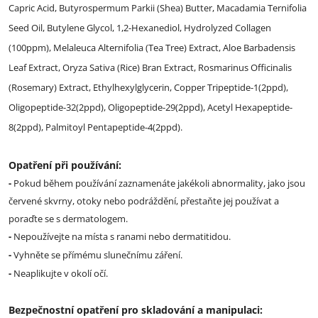
Capric Acid, Butyrospermum Parkii (Shea) Butter, Macadamia Ternifolia
Seed Oil, Butylene Glycol, 1,2-Hexanediol, Hydrolyzed Collagen
(100ppm), Melaleuca Alternifolia (Tea Tree) Extract, Aloe Barbadensis
Leaf Extract, Oryza Sativa (Rice) Bran Extract, Rosmarinus Officinalis
(Rosemary) Extract, Ethylhexylglycerin, Copper Tripeptide-1(2ppd),
Oligopeptide-32(2ppd), Oligopeptide-29(2ppd), Acetyl Hexapeptide-
8(2ppd), Palmitoyl Pentapeptide-4(2ppd).
Opatření při používání:
-
Pokud během používání zaznamenáte jakékoli abnormality, jako jsou
červené skvrny, otoky nebo podráždění, přestaňte jej používat a
poraďte se s dermatologem.
-
Nepoužívejte na místa s ranami nebo dermatitidou.
-
Vyhněte se přímému slunečnímu záření.
-
Neaplikujte v okolí očí.
Bezpečnostní opatření pro skladování a manipulaci: