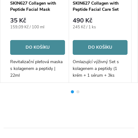
SKIN627 Collagen with
SKIN627 Collagen with
S
Peptide Facial Mask
Peptide Facial Care Set
P
35 Kč
490 Kč
Měrná
Měrná
M
159,09 Kč / 100 ml
245 Kč / 1 ks
5
cena:
cena:
c
DO KOŠÍKU
DO KOŠÍKU
Revitalizační pleťová maska
Omlazující výživný Set s
O
s kolagenem a peptidy |
kolagenem a peptidy (1
k
22ml
krém + 1 sérum + 3ks
masek zdarma)