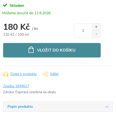
Skladem
12.8.2026
180 Kč
/ ks
Měrná
120 Kč / 100 ml
cena:
VLOŽIT DO KOŠÍKU
Dotaz k produktu
Sdílet
Značka:
SKIN627
Záruka
:
Expirace uvedena na obalu
Popis produktu