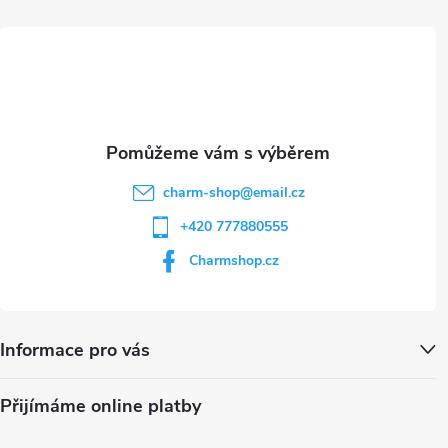
t
í
charm-shop
@
email.cz
+420 777880555
Charmshop.cz
Informace pro vás
Přijímáme online platby