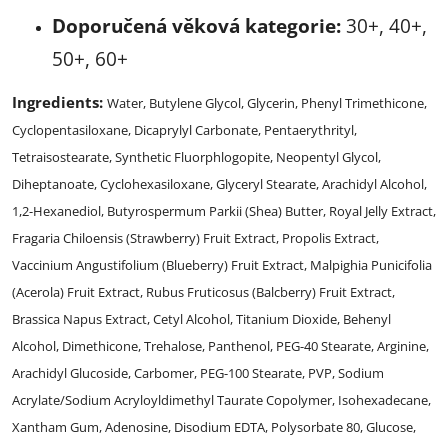
Doporučená věková kategorie:
30+, 40+,
50+, 60+
Ingredients:
Water, Butylene Glycol, Glycerin, Phenyl Trimethicone,
Cyclopentasiloxane, Dicaprylyl Carbonate, Pentaerythrityl,
Tetraisostearate, Synthetic Fluorphlogopite, Neopentyl Glycol,
Diheptanoate, Cyclohexasiloxane, Glyceryl Stearate, Arachidyl Alcohol,
1,2-Hexanediol, Butyrospermum Parkii (Shea) Butter, Royal Jelly Extract,
Fragaria Chiloensis (Strawberry) Fruit Extract, Propolis Extract,
Vaccinium Angustifolium (Blueberry) Fruit Extract, Malpighia Punicifolia
(Acerola) Fruit Extract, Rubus Fruticosus (Balcberry) Fruit Extract,
Brassica Napus Extract, Cetyl Alcohol, Titanium Dioxide, Behenyl
Alcohol, Dimethicone, Trehalose, Panthenol, PEG-40 Stearate, Arginine,
Arachidyl Glucoside, Carbomer, PEG-100 Stearate, PVP, Sodium
Acrylate/Sodium Acryloyldimethyl Taurate Copolymer, Isohexadecane,
Xantham Gum, Adenosine, Disodium EDTA, Polysorbate 80, Glucose,