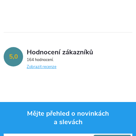
Hodnocení zákazníků
5,0
164 hodnocení
Zobrazit recenze
Mějte přehled o novinkách
a slevách
Z