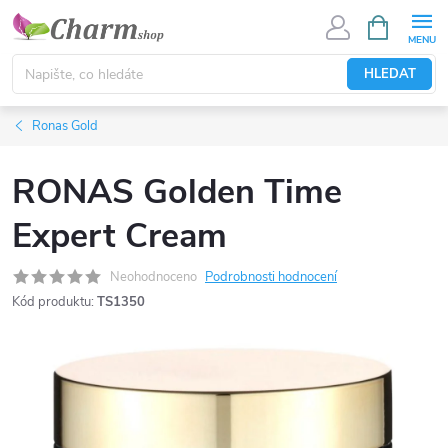
Přejít
NÁKUPNÍ
KOŠÍK
na
obsah
HLEDAT
Ronas Gold
RONAS Golden Time
Expert Cream
Neohodnoceno
Podrobnosti hodnocení
Kód produktu:
TS1350