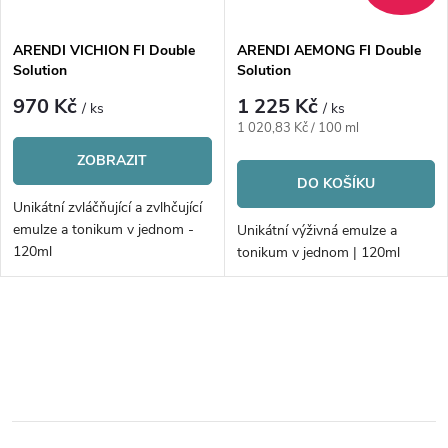
í
s
p
ARENDI VICHION FI Double
ARENDI AEMONG FI Double
Solution
Solution
p
r
970 Kč
1 225 Kč
/ ks
/ ks
r
Měrná
1 020,83 Kč / 100 ml
o
cena:
ZOBRAZIT
o
DO KOŠÍKU
d
Unikátní zvláčňující a zvlhčující
d
emulze a tonikum v jednom -
Unikátní výživná emulze a
u
120ml
tonikum v jednom | 120ml
u
k
k
O
t
v
t
ů
l
ů