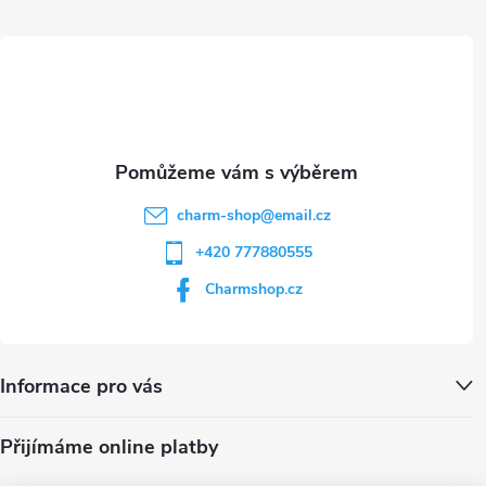
ý
t
p
i
í
s
u
charm-shop
@
email.cz
+420 777880555
Charmshop.cz
Informace pro vás
Přijímáme online platby