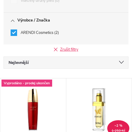
Všechny druhy pleti
0
Výrobce / Značka
ARENDI Cosmetics
2
Zrušit filtry
Ř
Nejlevnější
a
Nejdražší
V
Vyprodáno - prodej ukončen
Nejprodávanější
z
ý
Abecedně
e
p
n
i
–2 %
1 250 Kč