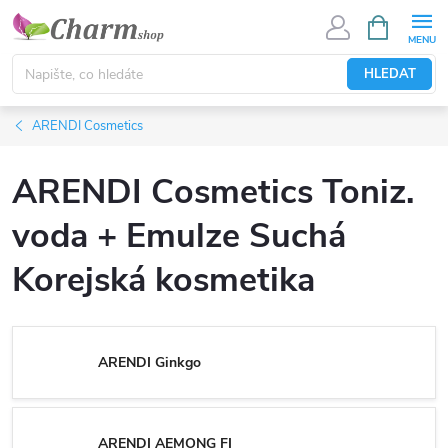
Přejít
NÁKUPNÍ
KOŠÍK
na
obsah
HLEDAT
ARENDI Cosmetics
ARENDI Cosmetics Toniz.
voda + Emulze Suchá
Korejská kosmetika
ARENDI Ginkgo
ARENDI AEMONG FI