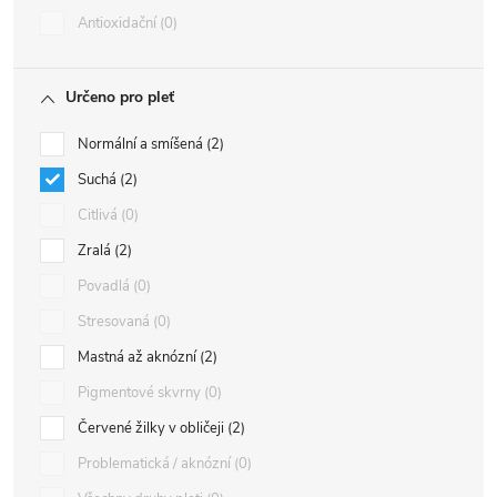
Antioxidační
0
Určeno pro pleť
Normální a smíšená
2
Suchá
2
Citlivá
0
Zralá
2
Povadlá
0
Stresovaná
0
Mastná až aknózní
2
Pigmentové skvrny
0
Červené žilky v obličeji
2
Problematická / aknózní
0