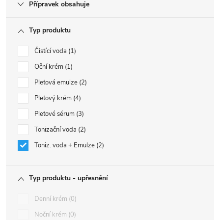
Přípravek obsahuje
Typ produktu
Čistící voda
1
Oční krém
1
Pleťová emulze
2
Pleťový krém
4
Pleťové sérum
3
Tonizační voda
2
Toniz. voda + Emulze
2
Typ produktu - upřesnění
Denní krém
0
Noční krém
0