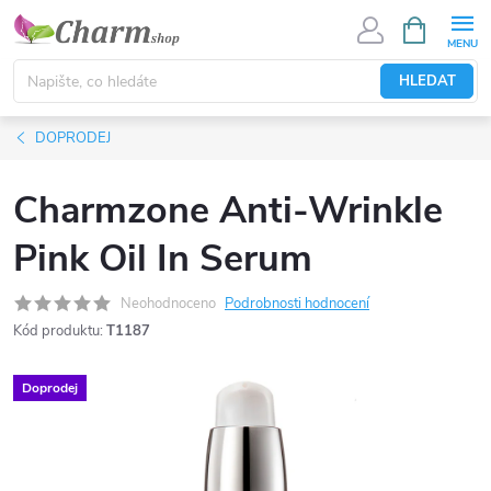
Přejít
NÁKUPNÍ
KOŠÍK
na
obsah
HLEDAT
DOPRODEJ
Charmzone Anti-Wrinkle
Pink Oil In Serum
Neohodnoceno
Podrobnosti hodnocení
Kód produktu:
T1187
Doprodej