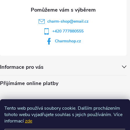
charm-shop
@
email.cz
+420 777880555
Charmshop.cz
Informace pro vás
Přijímáme online platby
Tento web používá soubory cookie. Dalším procházením
tohoto webu vyjadřujete souhlas s jejich používáním. Více
informací
zde