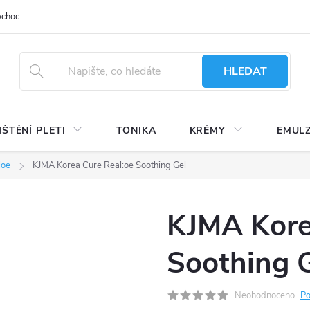
bchodu
Moje objednávka
Obchodní podmínky
Ochrana osobní
HLEDAT
IŠTĚNÍ PLETI
TONIKA
KRÉMY
EMUL
loe
KJMA Korea Cure Real:oe Soothing Gel
KJMA Kore
Soothing 
Neohodnoceno
Po