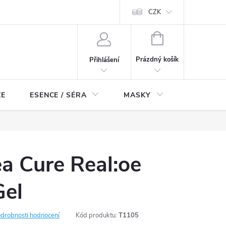
ch údajů
Odstoupení od smlouvy
CZK
NÁKUPNÍ
KOŠÍK
Prázdný košík
Přihlášení
ZE
ESENCE / SÉRA
MASKY
KOSMETI
a Cure Real:oe
Gel
drobnosti hodnocení
Kód produktu:
T1105