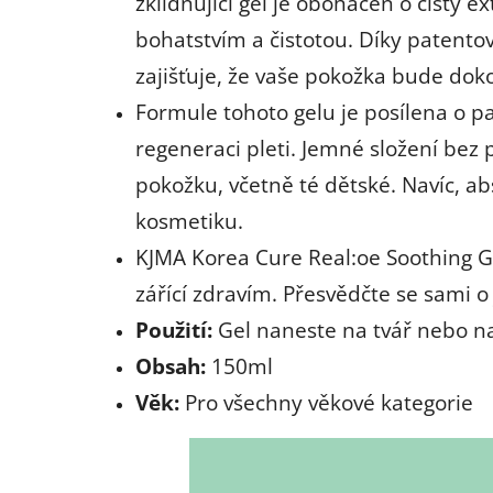
zklidňující gel je obohacen o čistý e
bohatstvím a čistotou. Díky patento
zajišťuje, že vaše pokožka bude dok
Formule tohoto gelu je posílena o pa
regeneraci pleti. Jemné složení bez p
pokožku, včetně té dětské. Navíc, ab
kosmetiku.
KJMA Korea Cure Real:oe Soothing Gel
zářící zdravím. Přesvědčte se sami o
Použití:
Gel naneste na tvář nebo na
Obsah:
150ml
Věk:
Pro všechny věkové kategorie