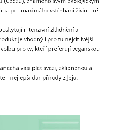
 Jeju (Čedžu), známého svým ekologickým
na pro maximální vstřebání živin, což
oskytují intenzivní zklidnění a
odukt je vhodný i pro tu nejcitlivější
 volbu pro ty, kteří preferují veganskou
anechá vaši pleť svěží, zklidněnou a
en nejlepší dar přírody z Jeju.