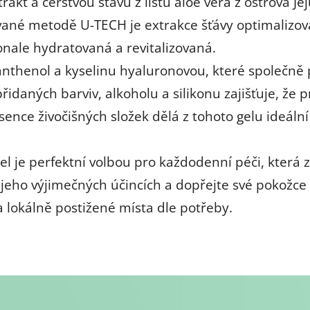
xtrakt a čerstvou šťávu z listů aloe vera z ostrova
vané metodě U-TECH je extrakce šťávy optimalizová
onale hydratovaná a revitalizovaná.
nthenol a kyselinu hyaluronovou, které společně p
řidaných barviv, alkoholu a silikonu zajišťuje, že pr
sence živočišných složek dělá z tohoto gelu ideální
 je perfektní volbou pro každodenní péči, která z
 jeho výjimečných účincích a dopřejte své pokožce t
 lokálně postižené místa dle potřeby.