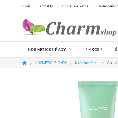
Přejít
O nás
Kontakty
Doprava a platba
Hodnocení o
na
obsah
KOSMETICKÉ ŘADY
* AKCE *
Č
KOSMETICKÉ ŘADY
KJM Aloe Korea
Cure A
Domů