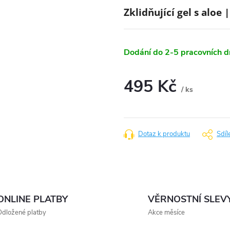
Zklidňující gel s alo
Dodání do 2-5 pracovních 
495 Kč
/ ks
Měrná
cena:
Dotaz k produktu
Sdíl
ONLINE PLATBY
VĚRNOSTNÍ SLEV
dložené platby
Akce měsíce