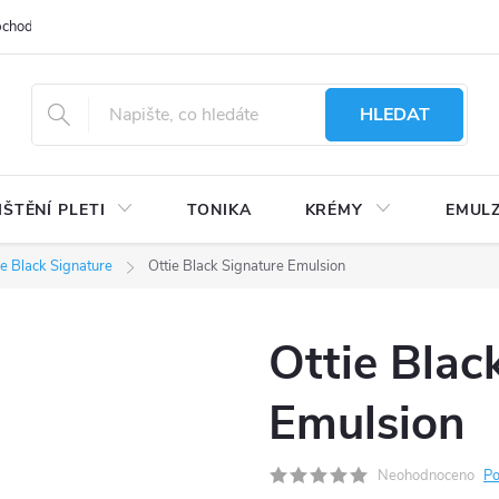
bchodu
Moje objednávka
Obchodní podmínky
Ochrana osobní
HLEDAT
IŠTĚNÍ PLETI
TONIKA
KRÉMY
EMUL
ie Black Signature
Ottie Black Signature Emulsion
Ottie Blac
Emulsion
Neohodnoceno
Po