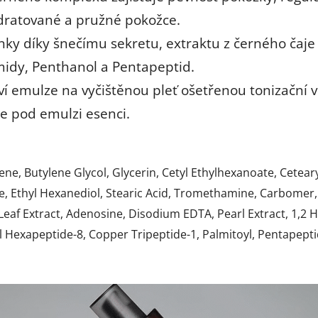
hydratované a pružné pokožce.
ky díky šnečímu sekretu, extraktu z černého čaje 
idy, Penthanol a Pentapeptid.
emulze na vyčištěnou pleť ošetřenou tonizační vo
te pod emulzi esenci.
, Butylene Glycol, Glycerin, Cetyl Ethylhexanoate, Cetearyl
, Ethyl Hexanediol, Stearic Acid, Tromethamine, Carbomer, T
 Leaf Extract, Adenosine, Disodium EDTA, Pearl Extract, 1,2 
yl Hexapeptide-8, Copper Tripeptide-1, Palmitoyl, Pentapept