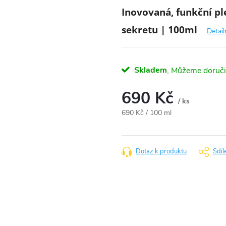
Inovovaná, funkční p
sekretu | 100ml
Detail
Skladem
690 Kč
/ ks
Měrná
690 Kč / 100 ml
cena:
Dotaz k produktu
Sdíl