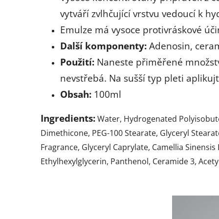
vytváří zvlhčující vrstvu vedoucí k 
Emulze má vysoce protivráskové účin
Další komponenty:
Adenosin, ceram
Použití:
Naneste přiměřené množství 
nevstřebá. Na sušší typ pleti aplikuj
Obsah:
100ml
Ingredients:
Water, Hydrogenated Polyisobutene
Dimethicone, PEG-100 Stearate, Glyceryl Stearate
Fragrance, Glyceryl Caprylate, Camellia Sinensis
Ethylhexylglycerin, Panthenol, Ceramide 3, Acet