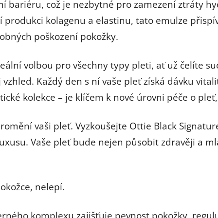
í bariéru, což je nezbytné pro zamezení ztráty hy
jí produkci kolagenu a elastinu, tato emulze přispív
 drobných poškození pokožky.
eální volbou pro všechny typy pleti, ať už čelíte 
j vzhled. Každý den s ní vaše pleť získá dávku vitalit
ické kolekce – je klíčem k nové úrovni péče o pleť,
promění vaši pleť. Vyzkoušejte Ottie Black Signatu
xusu. Vaše pleť bude nejen působit zdravěji a mlad
okožce, nelepí.
erného komplexu zajišťuje pevnost pokožky, regul