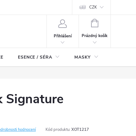
ch údajů
Odstoupení od smlouvy
CZK
NÁKUPNÍ
KOŠÍK
Prázdný košík
Přihlášení
ZE
ESENCE / SÉRA
MASKY
KOSMETI
k Signature
drobnosti hodnocení
Kód produktu:
XOT1217