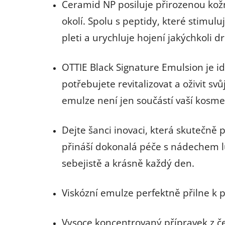
Ceramid NP posiluje přirozenou kožn
okolí. Spolu s peptidy, které stimulu
pleti a urychluje hojení jakýchkoli
OTTIE Black Signature Emulsion je id
potřebujete revitalizovat a oživit svů
emulze není jen součástí vaší kosmet
Dejte šanci inovaci, která skutečně 
přináší dokonalá péče s nádechem lu
sebejistě a krásně každý den.
Viskózní emulze perfektně přilne k p
Vysoce koncentrovaný přípravek z č