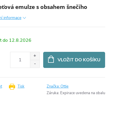
leťová emulze s obsahem šnečího
ní informace
12.8.2026
VLOŽIT DO KOŠÍKU
et
Tisk
Značka:
Ottie
Záruka
:
Expirace uvedena na obalu