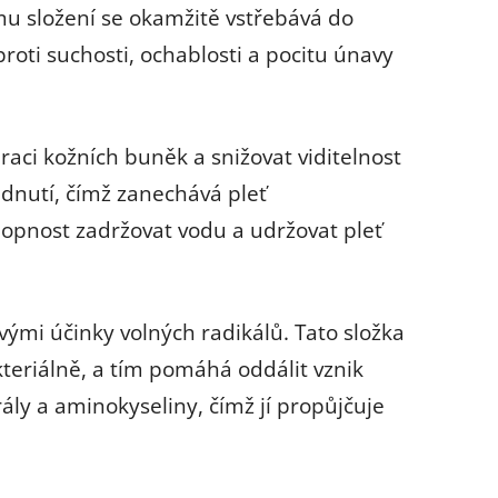
ému složení se okamžitě vstřebává do
proti suchosti, ochablosti a pocitu únavy
aci kožních buněk a snižovat viditelnost
udnutí, čímž zanechává pleť
pnost zadržovat vodu a udržovat pleť
vými účinky volných radikálů. Tato složka
kteriálně, a tím pomáhá oddálit vznik
ály a aminokyseliny, čímž jí propůjčuje