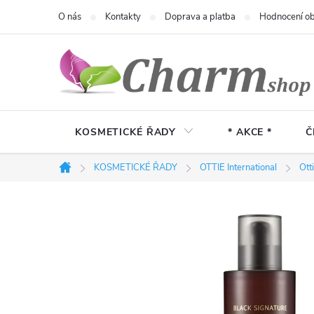
Přejít
O nás
Kontakty
Doprava a platba
Hodnocení o
na
obsah
KOSMETICKÉ ŘADY
* AKCE *
Č
KOSMETICKÉ ŘADY
OTTIE International
Ott
Domů