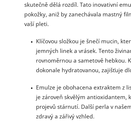
skutečně dělá rozdíl. Tato inovativní em
pokožky, aniž by zanechávala mastný film 
vaší pleti.
Klíčovou složkou je šnečí mucin, kt
jemných linek a vrásek. Tento živin
rovnoměrnou a sametově hebkou. Ko
dokonale hydratovanou, zajišťuje dl
Emulze je obohacena extraktem z list
je zároveň skvělým antioxidantem, kt
projevů stárnutí. Další perla v naše
zdravý a zářivý vzhled.