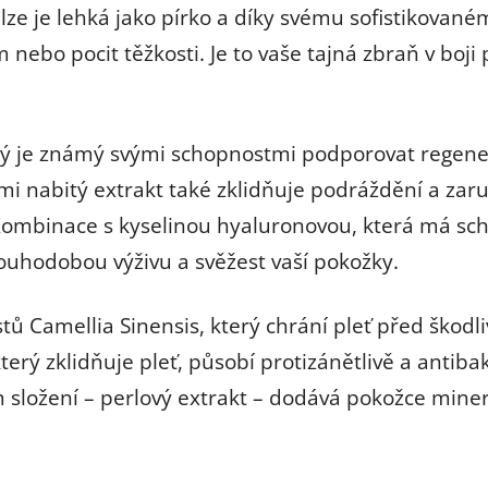
ulze je lehká jako pírko a díky svému sofistikovan
nebo pocit těžkosti. Je to vaše tajná zbraň v boji 
erý je známý svými schopnostmi podporovat regener
ami nabitý extrakt také zklidňuje podráždění a zar
mbinace s kyselinou hyaluronovou, která má scho
ouhodobou výživu a svěžest vaší pokožky.
ů Camellia Sinensis, který chrání pleť před škodli
erý zklidňuje pleť, působí protizánětlivě a antiba
m složení – perlový extrakt – dodává pokožce miner