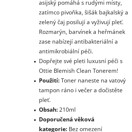
asijský pomáhá s rudými místy,
zatímco pivoňka, šišák bajkalský a
zelený čaj posilují a vyživují pleť.
Rozmarýn, barvínek a heřmánek
zase nabízejí antibakteriální a
antimikrobiální péči.
Dopřejte své pleti luxusní péči s
Ottie Blemish Clean Tonerem!
Použití:
Toner naneste na vatový
tampon ráno i večer a dočistěte
pleť.
Obsah:
210ml
Doporučená věková
kategorie:
Bez omezení