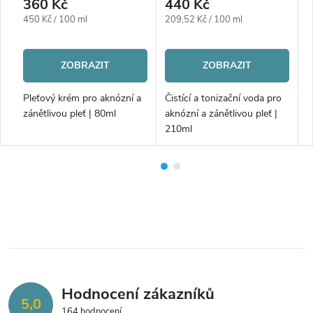
360 Kč
440 Kč
Měrná
Měrná
M
450 Kč / 100 ml
209,52 Kč / 100 ml
2
cena:
cena:
c
ZOBRAZIT
ZOBRAZIT
né
Pleťový krém pro aknózní a
Čistící a tonizační voda pro
Č
zánětlivou pleť | 80ml
aknózní a zánětlivou pleť |
a
210ml
Hodnocení zákazníků
5,0
164 hodnocení