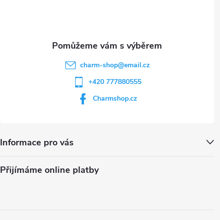
í
charm-shop
@
email.cz
+420 777880555
Charmshop.cz
Informace pro vás
Přijímáme online platby