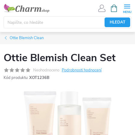
Přejít
NÁKUPNÍ
KOŠÍK
na
obsah
HLEDAT
Ottie Blemish Clean
Ottie Blemish Clean Set
Neohodnoceno
Podrobnosti hodnocení
Kód produktu:
XOT1236B