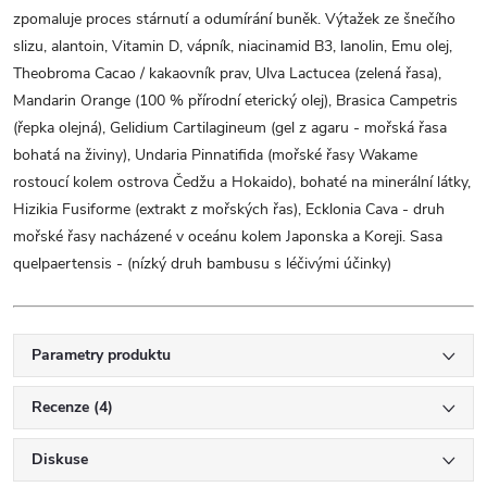
zpomaluje proces stárnutí a odumírání buněk. Výtažek ze šnečího
slizu, alantoin, Vitamin D, vápník, niacinamid B3, lanolin, Emu olej,
Theobroma Cacao / kakaovník prav, Ulva Lactucea (zelená řasa),
Mandarin Orange (100 % přírodní eterický olej), Brasica Campetris
(řepka olejná), Gelidium Cartilagineum (gel z agaru - mořská řasa
bohatá na živiny), Undaria Pinnatifida (mořské řasy Wakame
rostoucí kolem ostrova Čedžu a Hokaido), bohaté na minerální látky,
Hizikia Fusiforme (extrakt z mořských řas), Ecklonia Cava - druh
mořské řasy nacházené v oceánu kolem Japonska a Koreji. Sasa
quelpaertensis - (nízký druh bambusu s léčivými účinky)
Parametry produktu
Recenze (4)
Diskuse