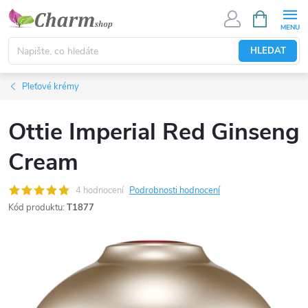
Přejít
NÁKUPNÍ
KOŠÍK
na
obsah
HLEDAT
Pleťové krémy
Ottie Imperial Red Ginseng
Cream
4 hodnocení
Podrobnosti hodnocení
Kód produktu:
T1877