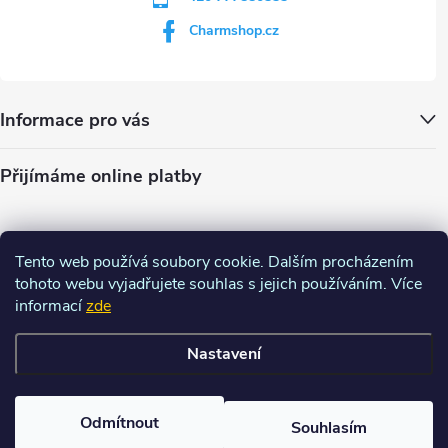
Charmshop.cz
Informace pro vás
Přijímáme online platby
Tento web používá soubory cookie. Dalším procházením
tohoto webu vyjadřujete souhlas s jejich používáním. Více
informací
zde
Nastavení
Copyright 2026
Charm-shop.cz
. Všechna práva vyhrazena.
Upravit
nastavení cookies
Odmítnout
Souhlasím
Vytvořil Shoptet