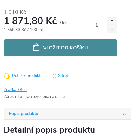
1 910 Kč
1 871,80 Kč
/ ks
Měrná
1 559,83 Kč / 100 ml
cena:
VLOŽIT DO KOŠÍKU
Dotaz k produktu
Sdílet
Značka:
Ottie
Záruka
:
Expirace uvedena na obalu
Popis produktu
Detailní popis produktu