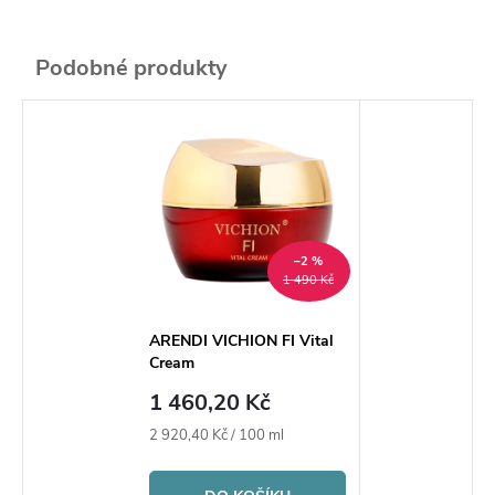
–2 %
1 490 Kč
ARENDI VICHION FI Vital
Cream
1 460,20 Kč
Měrná
2 920,40 Kč / 100 ml
cena: