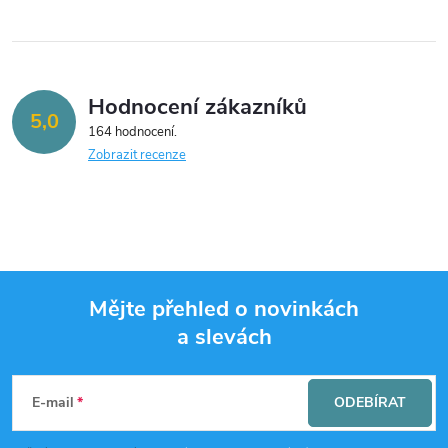
Hodnocení zákazníků
5,0
164 hodnocení
Zobrazit recenze
Mějte přehled o novinkách
a slevách
Z
á
E-mail
ODEBÍRAT