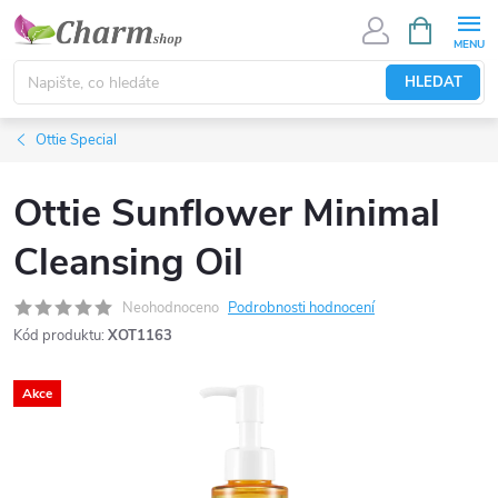
Přejít
NÁKUPNÍ
KOŠÍK
na
obsah
HLEDAT
Ottie Special
Ottie Sunflower Minimal
Cleansing Oil
Neohodnoceno
Podrobnosti hodnocení
Kód produktu:
XOT1163
Akce