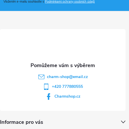
p
Vložením e-mailu souhlasíte s
Podmínkami ochrany osobních údajů
a
t
í
charm-shop
@
email.cz
+420 777880555
Charmshop.cz
Informace pro vás