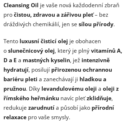
Cleansing Oil
je vaše nová každodenní zbraň
pro
čistou, zdravou a zářivou pleť
– bez
dráždivých chemikálií, jen se
sílou přírody
.
Tento
luxusní čisticí olej
je obohacen
o
slunečnicový olej
, který je plný
vitamínů A,
D a E
a
mastných kyselin
, jež
intenzivně
hydratují
, posilují
přirozenou ochrannou
bariéru pleti
a zanechávají ji
hladkou a
pružnou
. Díky
levandulovému oleji
a
oleji z
římského heřmánku
navíc pleť
zklidňuje
,
redukuje
zarudnutí
a působí jako
přírodní
relaxace
pro vaše smysly.