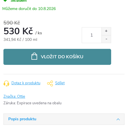
Skladem
10.8.2026
590 Kč
530 Kč
/ ks
Měrná
341,94 Kč / 100 ml
cena:
VLOŽIT DO KOŠÍKU
Dotaz k produktu
Sdílet
Značka:
Ottie
Záruka
:
Expirace uvedena na obalu
Popis produktu