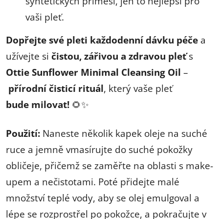
syntetických příměsí, jen to nejlepší pro
vaši pleť.
Dopřejte své pleti každodenní dávku péče
a
užívejte si
čistou, zářivou a zdravou pleť
s
Ottie Sunflower Minimal Cleansing Oil
–
přírodní čisticí rituál
, který vaše pleť
bude milovat!
🌻✨
Použití:
Naneste několik kapek oleje na suché
ruce a jemně vmasírujte do suché pokožky
obličeje, přičemž se zaměřte na oblasti s make-
upem a nečistotami. Poté přidejte malé
množství teplé vody, aby se olej emulgoval a
lépe se rozprostřel po pokožce, a pokračujte v