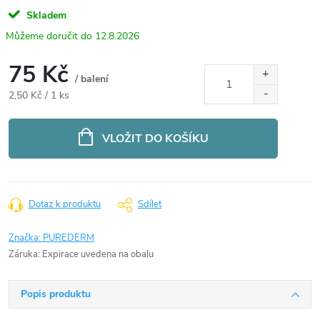
Skladem
12.8.2026
75 Kč
/ balení
Měrná
2,50 Kč / 1 ks
cena:
VLOŽIT DO KOŠÍKU
Dotaz k produktu
Sdílet
Značka:
PUREDERM
Záruka
:
Expirace uvedena na obalu
Popis produktu