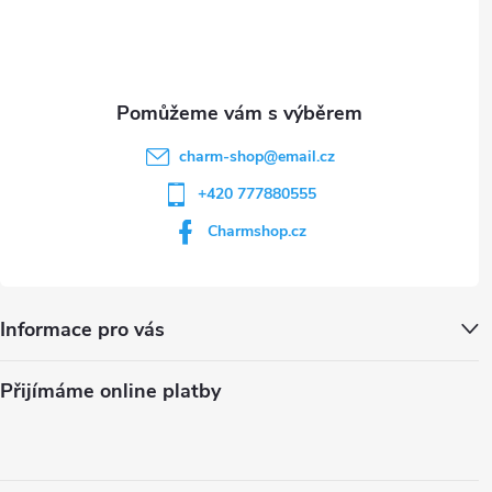
í
charm-shop
@
email.cz
+420 777880555
Charmshop.cz
Informace pro vás
Přijímáme online platby