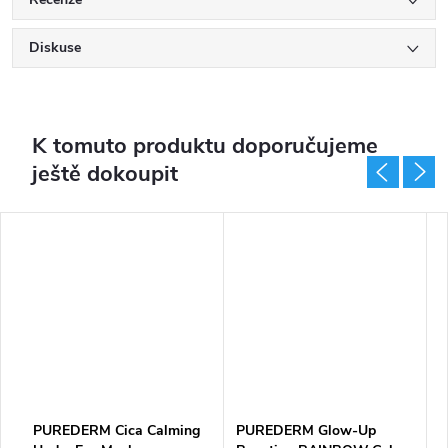
Diskuse
K tomuto produktu doporučujeme
ještě dokoupit
PUREDERM Cica Calming
PUREDERM Glow-Up
P