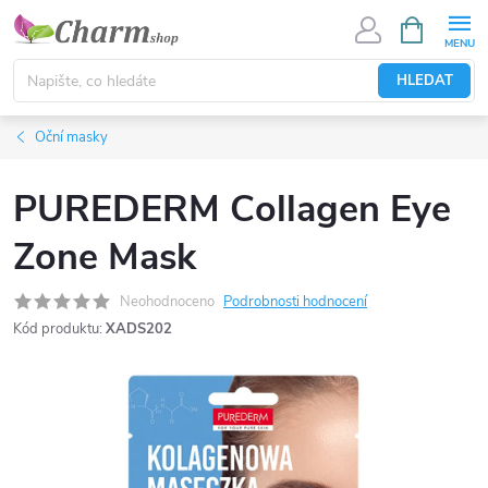
Přejít
NÁKUPNÍ
KOŠÍK
na
obsah
HLEDAT
Oční masky
PUREDERM Collagen Eye
Zone Mask
Neohodnoceno
Podrobnosti hodnocení
Kód produktu:
XADS202