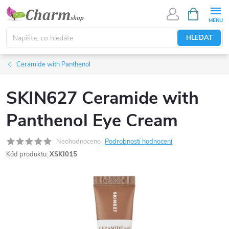
Přejít
NÁKUPNÍ
KOŠÍK
na
obsah
HLEDAT
Ceramide with Panthenol
SKIN627 Ceramide with
Panthenol Eye Cream
Neohodnoceno
Podrobnosti hodnocení
Kód produktu:
XSKI015