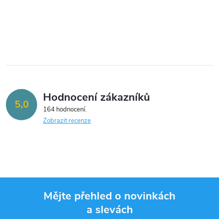
Hodnocení zákazníků
5,0
164 hodnocení
Zobrazit recenze
Mějte přehled o novinkách
a slevách
Z