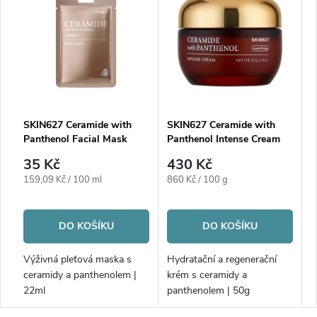
SKIN627 Ceramide with
SKIN627 Ceramide with
Panthenol Facial Mask
Panthenol Intense Cream
35 Kč
430 Kč
Měrná
Měrná
159,09 Kč / 100 ml
860 Kč / 100 g
cena:
cena:
DO KOŠÍKU
DO KOŠÍKU
Výživná pleťová maska s
Hydratační a regenerační
ceramidy a panthenolem |
krém s ceramidy a
22ml
panthenolem | 50g