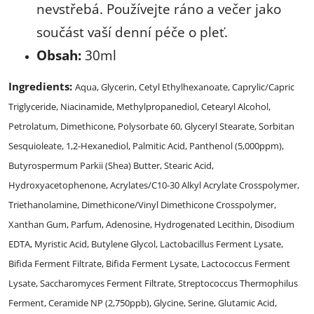
nevstřebá. Používejte ráno a večer jako
součást vaší denní péče o pleť.
Obsah:
30ml
Ingredients:
Aqua, Glycerin, Cetyl Ethylhexanoate, Caprylic/Capric
Triglyceride, Niacinamide, Methylpropanediol, Cetearyl Alcohol,
Petrolatum, Dimethicone, Polysorbate 60, Glyceryl Stearate, Sorbitan
Sesquioleate, 1,2-Hexanediol, Palmitic Acid, Panthenol (5,000ppm),
Butyrospermum Parkii (Shea) Butter, Stearic Acid,
Hydroxyacetophenone, Acrylates/C10-30 Alkyl Acrylate Crosspolymer,
Triethanolamine, Dimethicone/Vinyl Dimethicone Crosspolymer,
Xanthan Gum, Parfum, Adenosine, Hydrogenated Lecithin, Disodium
EDTA, Myristic Acid, Butylene Glycol, Lactobacillus Ferment Lysate,
Bifida Ferment Filtrate, Bifida Ferment Lysate, Lactococcus Ferment
Lysate, Saccharomyces Ferment Filtrate, Streptococcus Thermophilus
Ferment, Ceramide NP (2,750ppb), Glycine, Serine, Glutamic Acid,