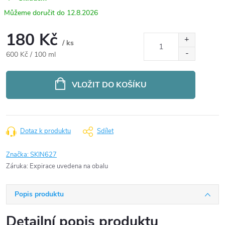
12.8.2026
180 Kč
/ ks
Měrná
600 Kč / 100 ml
cena:
VLOŽIT DO KOŠÍKU
Dotaz k produktu
Sdílet
Značka:
SKIN627
Záruka
:
Expirace uvedena na obalu
Popis produktu
Detailní popis produktu