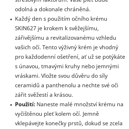
odolná a dokonale chráněná.
Každý den s použitím očního krému
SKIN627 je krokem k svěžejšímu,
zářivějšímu a revitalizovanému vzhledu
vašich očí. Tento výživný krém je vhodný
pro každodenní ošetření, ať už se potýkáte
s únavou, tmavými kruhy nebo jemnými
vráskami. Vložte svou důvěru do síly
ceramidů a panthenolu a nechte své oči
zářit svěžestí a krásou.
Použití:
Naneste malé množství krému na
vyčištěnou pleť kolem očí. Jemně
vklepávejte konečky prstů, dokud se zcela