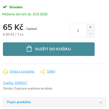
Skladem
10.8.2026
65 Kč
/ balení
Měrná
6,50 Kč / 1 ks
cena:
VLOŽIT DO KOŠÍKU
Dotaz k produktu
Sdílet
Značka:
SKIN627
Záruka
:
Expirace uvedena na obalu
Popis produktu