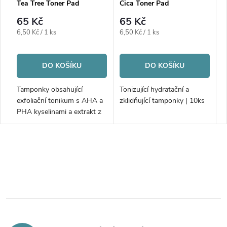
Tea Tree Toner Pad
Cica Toner Pad
65 Kč
65 Kč
Měrná
Měrná
6,50 Kč / 1 ks
6,50 Kč / 1 ks
cena:
cena:
DO KOŠÍKU
DO KOŠÍKU
Tamponky obsahující
Tonizující hydratační a
exfoliační tonikum s AHA a
zklidňující tamponky | 10ks
PHA kyselinami a extrakt z
čajovníku | 10ks