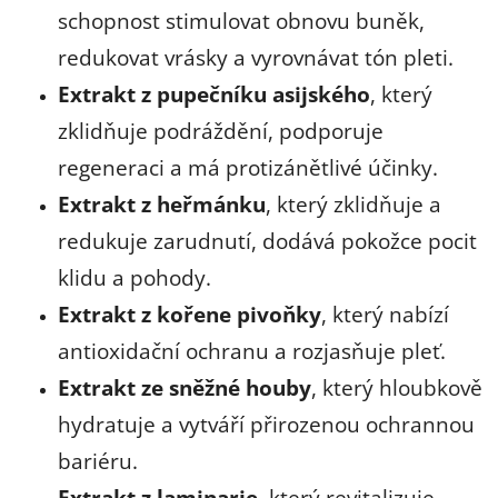
schopnost stimulovat obnovu buněk,
redukovat vrásky a vyrovnávat tón pleti.
Extrakt z pupečníku asijského
, který
zklidňuje podráždění, podporuje
regeneraci a má protizánětlivé účinky.
Extrakt z heřmánku
, který zklidňuje a
redukuje zarudnutí, dodává pokožce pocit
klidu a pohody.
Extrakt z kořene pivoňky
, který nabízí
antioxidační ochranu a rozjasňuje pleť.
Extrakt ze sněžné houby
, který hloubkově
hydratuje a vytváří přirozenou ochrannou
bariéru.
Extrakt z laminarie
, který revitalizuje