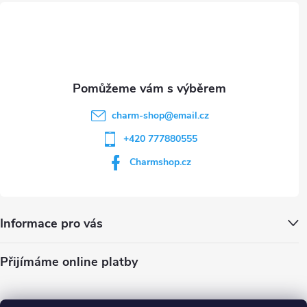
t
í
charm-shop
@
email.cz
+420 777880555
Charmshop.cz
Informace pro vás
Přijímáme online platby