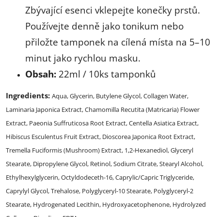
Zbývající esenci vklepejte konečky prstů.
Používejte denně jako tonikum nebo
přiložte tamponek na cílená místa na 5–10
minut jako rychlou masku.
Obsah:
22ml / 10ks tamponků
Ingredients:
Aqua, Glycerin, Butylene Glycol, Collagen Water,
Laminaria Japonica Extract, Chamomilla Recutita (Matricaria) Flower
Extract, Paeonia Suffruticosa Root Extract, Centella Asiatica Extract,
Hibiscus Esculentus Fruit Extract, Dioscorea Japonica Root Extract,
Tremella Fuciformis (Mushroom) Extract, 1,2-Hexanediol, Glyceryl
Stearate, Dipropylene Glycol, Retinol, Sodium Citrate, Stearyl Alcohol,
Ethylhexylglycerin, Octyldodeceth-16, Caprylic/Capric Triglyceride,
Caprylyl Glycol, Trehalose, Polyglyceryl-10 Stearate, Polyglyceryl-2
Stearate, Hydrogenated Lecithin, Hydroxyacetophenone, Hydrolyzed