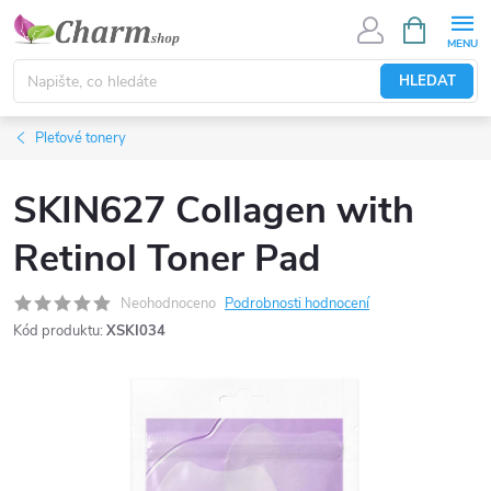
Přejít
NÁKUPNÍ
KOŠÍK
na
obsah
HLEDAT
Pleťové tonery
SKIN627 Collagen with
Retinol Toner Pad
Neohodnoceno
Podrobnosti hodnocení
Kód produktu:
XSKI034