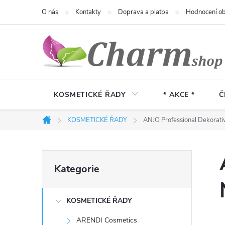
Přejít
O nás
Kontakty
Doprava a platba
Hodnocení o
na
obsah
KOSMETICKÉ ŘADY
* AKCE *
Č
KOSMETICKÉ ŘADY
ANJO Professional Dekorativ
Domů
P
Přeskočit
Kategorie
kategorie
o
KOSMETICKÉ ŘADY
s
ARENDI Cosmetics