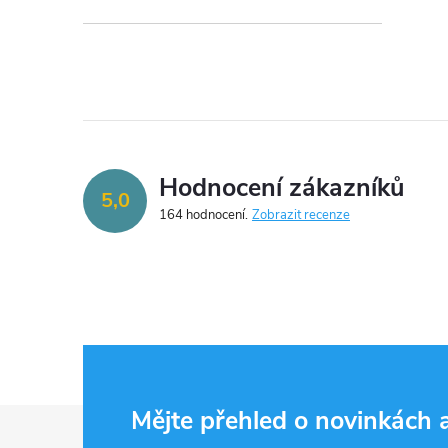
Hodnocení zákazníků
5,0
164 hodnocení
Zobrazit recenze
Z
Mějte přehled o novinkách