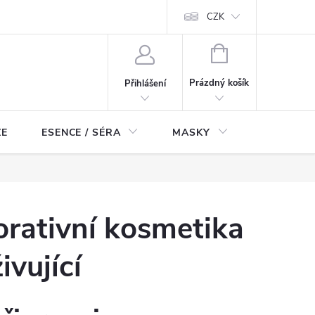
ch údajů
Odstoupení od smlouvy
CZK
NÁKUPNÍ
KOŠÍK
Prázdný košík
Přihlášení
ZE
ESENCE / SÉRA
MASKY
KOSMETI
rativní kosmetika
vující