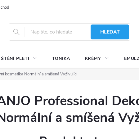
bchodu
Moje objednávka
Obchodní podmínky
Ochrana osobní
HLEDAT
IŠTĚNÍ PLETI
TONIKA
KRÉMY
EMUL
ní kosmetika Normální a smíšená Vyživující
ANJO Professional Deko
Normální a smíšená Vyži