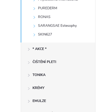
e
PUREDERM
l
RONAS
SARANGSAE Estesophy
SKIN627
* AKCE *
ČIŠTĚNÍ PLETI
TONIKA
KRÉMY
EMULZE