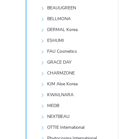
t
BEAUUGREEN
r
BELLMONA
DERMAL Korea
a
ESHUMI
n
FAU Cosmetics
GRACE DAY
n
CHARMZONE
í
KJM Aloe Korea
KWAILNARA
p
MEDB
a
NEXTBEAU
n
OTTIE International
Phytocosma International