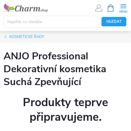
Přejít
NÁKUPNÍ
KOŠÍK
na
obsah
HLEDAT
KOSMETICKÉ ŘADY
ANJO Professional
Dekorativní kosmetika
Suchá Zpevňující
Produkty teprve
připravujeme.