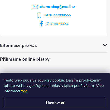
charm-shop
@
email.cz
+420 777880555
Charmshop.cz
Informace pro vás
Přijímáme online platby
Tento web používá soubory cookie. Dalším procházením
tohoto webu vyjadřujete souhlas s jejich používáním. Více
informací
zde
Nastavení
Copyright 2026
Charm-shop.cz
. Všechna práva vyhrazena.
Upravit