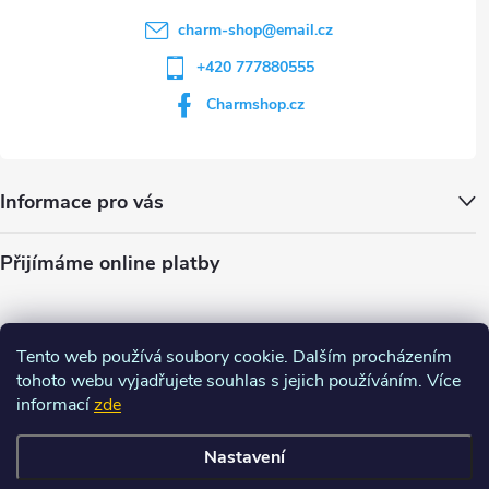
charm-shop
@
email.cz
+420 777880555
Charmshop.cz
Informace pro vás
Přijímáme online platby
Tento web používá soubory cookie. Dalším procházením
tohoto webu vyjadřujete souhlas s jejich používáním. Více
informací
zde
Nastavení
Copyright 2026
Charm-shop.cz
. Všechna práva vyhrazena.
Upravit