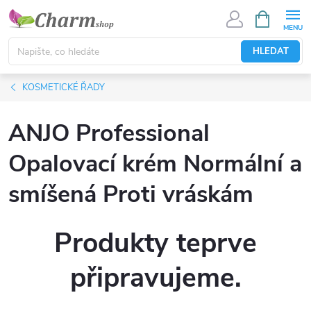
Přejít
NÁKUPNÍ
KOŠÍK
na
obsah
HLEDAT
KOSMETICKÉ ŘADY
ANJO Professional
Opalovací krém Normální a
smíšená Proti vráskám
Produkty teprve
připravujeme.