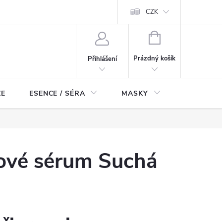
ch údajů
Odstoupení od smlouvy
CZK
NÁKUPNÍ
KOŠÍK
Prázdný košík
Přihlášení
ZE
ESENCE / SÉRA
MASKY
KOSMETI
ťové sérum Suchá