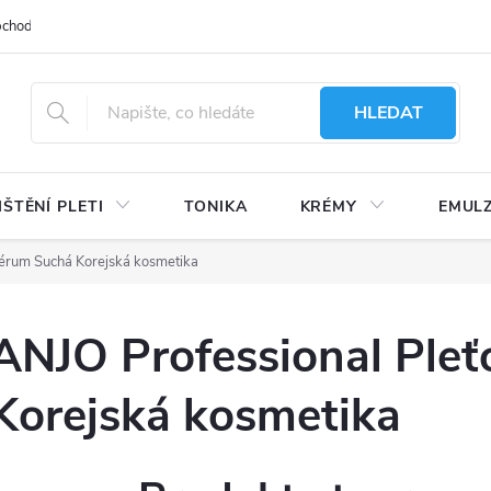
bchodu
Moje objednávka
Obchodní podmínky
Ochrana osobní
HLEDAT
IŠTĚNÍ PLETI
TONIKA
KRÉMY
EMUL
sérum Suchá Korejská kosmetika
ANJO Professional Ple
Korejská kosmetika