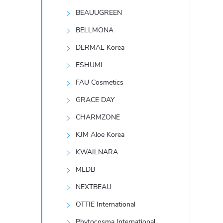
t
BEAUUGREEN
r
BELLMONA
DERMAL Korea
a
ESHUMI
n
FAU Cosmetics
GRACE DAY
n
CHARMZONE
í
KJM Aloe Korea
KWAILNARA
p
MEDB
a
NEXTBEAU
n
OTTIE International
Phytocosma International