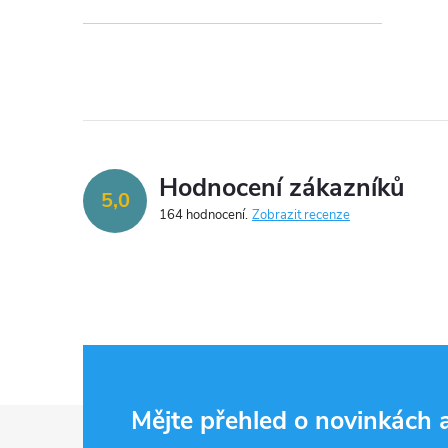
Hodnocení zákazníků
5,0
164 hodnocení
Zobrazit recenze
Z
Mějte přehled o novinkách