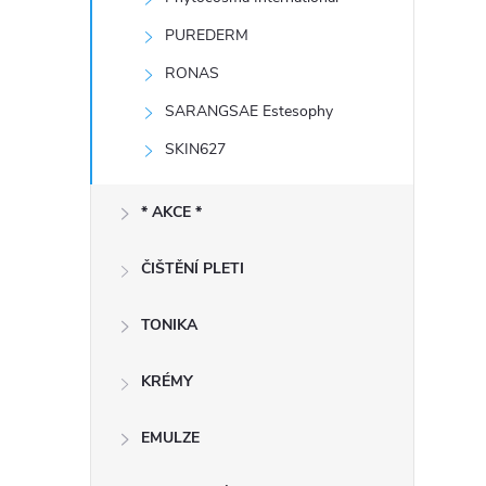
e
PUREDERM
l
RONAS
SARANGSAE Estesophy
SKIN627
* AKCE *
ČIŠTĚNÍ PLETI
TONIKA
KRÉMY
EMULZE