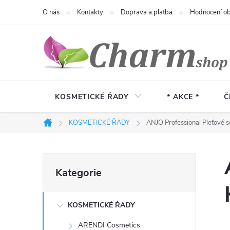
Přejít
O nás
Kontakty
Doprava a platba
Hodnocení o
na
obsah
KOSMETICKÉ ŘADY
* AKCE *
Č
KOSMETICKÉ ŘADY
ANJO Professional Pleťové 
Domů
P
Přeskočit
Kategorie
kategorie
o
KOSMETICKÉ ŘADY
s
ARENDI Cosmetics