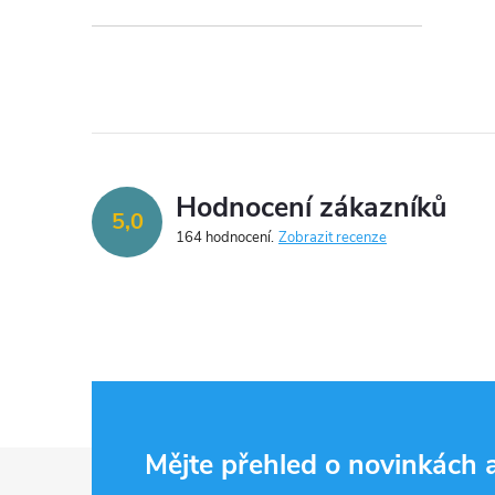
Hodnocení zákazníků
5,0
164 hodnocení
Zobrazit recenze
Z
Mějte přehled o novinkách