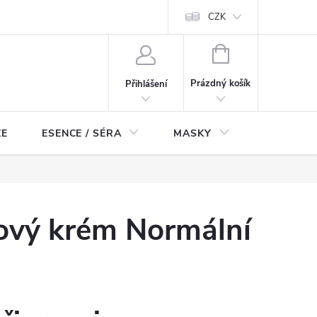
ch údajů
Odstoupení od smlouvy
CZK
NÁKUPNÍ
KOŠÍK
Prázdný košík
Přihlášení
ZE
ESENCE / SÉRA
MASKY
KOSMETI
ťový krém Normální