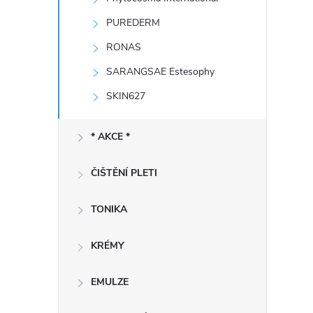
e
PUREDERM
l
RONAS
SARANGSAE Estesophy
SKIN627
* AKCE *
ČIŠTĚNÍ PLETI
TONIKA
KRÉMY
EMULZE