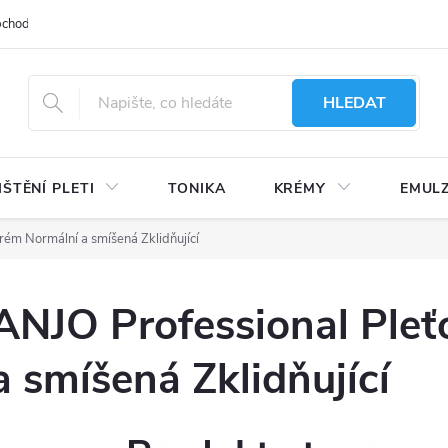
bchodu
Moje objednávka
Obchodní podmínky
Ochrana osobní
HLEDAT
IŠTĚNÍ PLETI
TONIKA
KRÉMY
EMUL
rém Normální a smíšená Zklidňující
ANJO Professional Ple
a smíšená Zklidňující