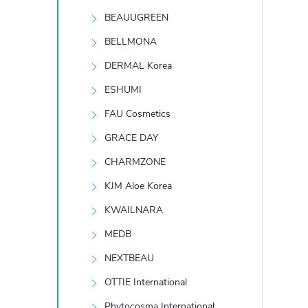
t
BEAUUGREEN
r
BELLMONA
DERMAL Korea
a
ESHUMI
n
FAU Cosmetics
GRACE DAY
n
CHARMZONE
í
KJM Aloe Korea
KWAILNARA
p
MEDB
a
NEXTBEAU
n
OTTIE International
Phytocosma International