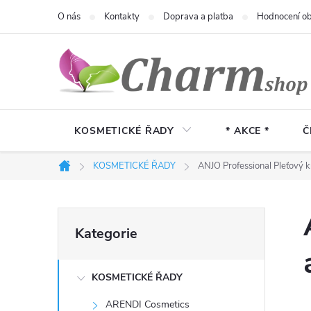
Přejít
O nás
Kontakty
Doprava a platba
Hodnocení o
na
obsah
KOSMETICKÉ ŘADY
* AKCE *
Č
KOSMETICKÉ ŘADY
ANJO Professional Pleťový k
Domů
P
Přeskočit
Kategorie
kategorie
o
KOSMETICKÉ ŘADY
s
ARENDI Cosmetics