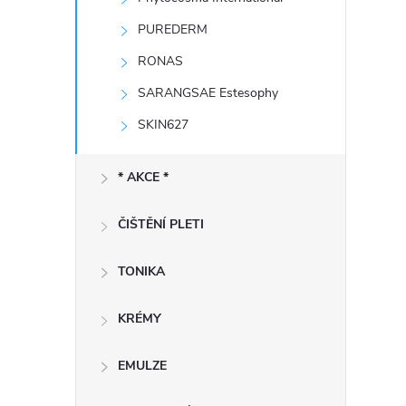
e
PUREDERM
l
RONAS
SARANGSAE Estesophy
SKIN627
* AKCE *
ČIŠTĚNÍ PLETI
TONIKA
KRÉMY
EMULZE