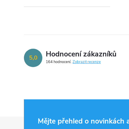
Hodnocení zákazníků
5,0
164 hodnocení
Zobrazit recenze
Z
Mějte přehled o novinkách