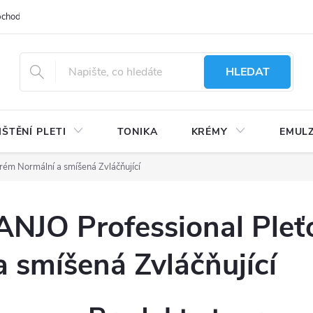
bchodu
Moje objednávka
Obchodní podmínky
Ochrana osobní
HLEDAT
IŠTĚNÍ PLETI
TONIKA
KRÉMY
EMUL
rém Normální a smíšená Zvláčňující
ANJO Professional Ple
a smíšená Zvláčňující