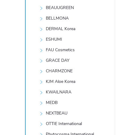
t
BEAUUGREEN
r
BELLMONA
DERMAL Korea
a
ESHUMI
n
FAU Cosmetics
GRACE DAY
n
CHARMZONE
í
KJM Aloe Korea
KWAILNARA
p
MEDB
a
NEXTBEAU
n
OTTIE International
Phytocosma International