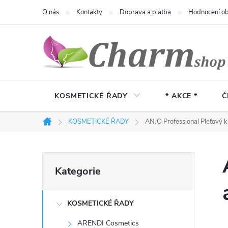
Přejít
O nás
Kontakty
Doprava a platba
Hodnocení o
na
obsah
KOSMETICKÉ ŘADY
* AKCE *
Č
KOSMETICKÉ ŘADY
ANJO Professional Pleťový k
Domů
P
Přeskočit
Kategorie
kategorie
o
KOSMETICKÉ ŘADY
s
ARENDI Cosmetics