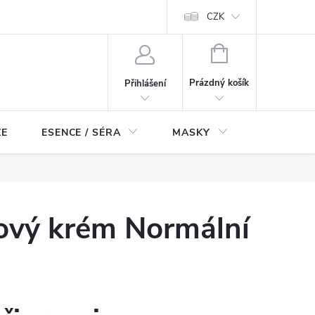
ch údajů
Odstoupení od smlouvy
CZK
NÁKUPNÍ
KOŠÍK
Prázdný košík
Přihlášení
ZE
ESENCE / SÉRA
MASKY
KOSMETI
ťový krém Normální