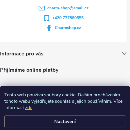
charm-shop
@
email.cz
+420 777880555
Charmshop.cz
Informace pro vás
Přijímáme online platby
Tento web používá soubory cookie. Dalším procházením
tohoto webu vyjadřujete souhlas s jejich používáním. Více
informací
zde
Nastavení
Copyright 2026
Charm-shop.cz
. Všechna práva vyhrazena.
Upravit