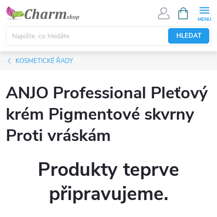
Přejít
NÁKUPNÍ
KOŠÍK
na
obsah
HLEDAT
KOSMETICKÉ ŘADY
ANJO Professional Pleťový
krém Pigmentové skvrny
Proti vráskám
Produkty teprve
připravujeme.