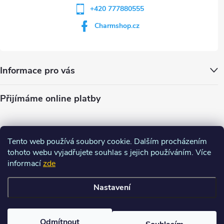
+420 777880555
Charmshop.cz
Informace pro vás
Přijímáme online platby
Tento web používá soubory cookie. Dalším procházením
tohoto webu vyjadřujete souhlas s jejich používáním. Více
informací
zde
Nastavení
Copyright 2026
Charm-shop.cz
. Všechna práva vyhrazena.
Upravit
nastavení cookies
Odmítnout