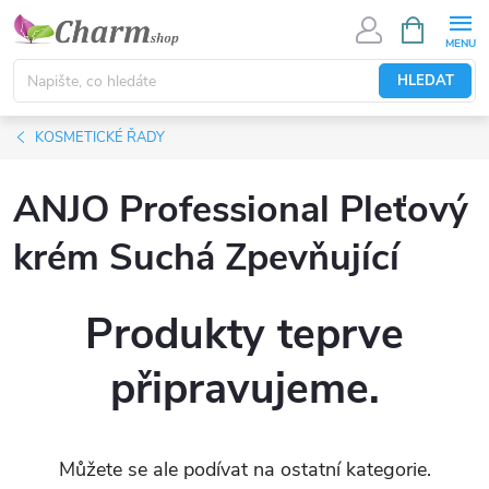
Přejít
NÁKUPNÍ
KOŠÍK
na
obsah
HLEDAT
KOSMETICKÉ ŘADY
ANJO Professional Pleťový
krém Suchá Zpevňující
Produkty teprve
připravujeme.
Můžete se ale podívat na ostatní kategorie.