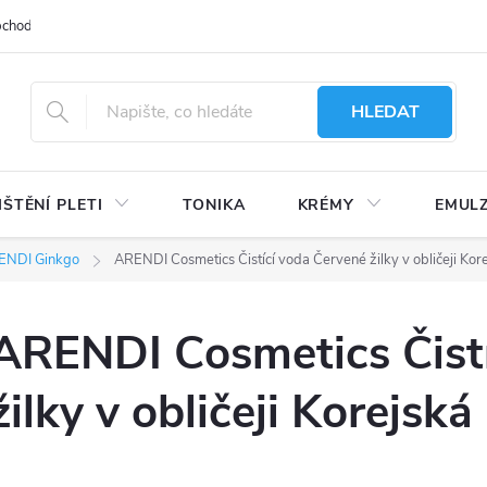
bchodu
Moje objednávka
Obchodní podmínky
Ochrana osobní
HLEDAT
IŠTĚNÍ PLETI
TONIKA
KRÉMY
EMUL
ENDI Ginkgo
ARENDI Cosmetics Čistící voda Červené žilky v obličeji Kor
ARENDI Cosmetics Čist
žilky v obličeji Korejsk