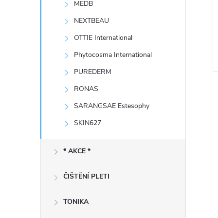
MEDB
e
NEXTBEAU
l
OTTIE International
Phytocosma International
PUREDERM
RONAS
SARANGSAE Estesophy
SKIN627
l
* AKCE *
ČIŠTĚNÍ PLETI
TONIKA