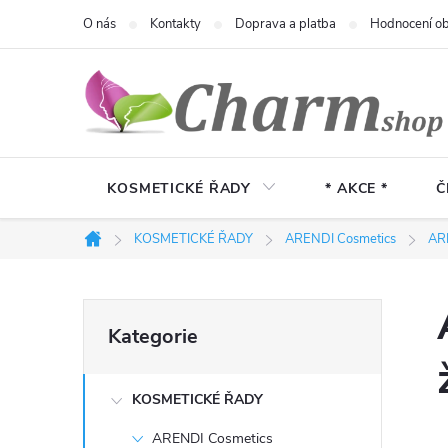
Přejít
O nás
Kontakty
Doprava a platba
Hodnocení o
na
obsah
KOSMETICKÉ ŘADY
* AKCE *
Č
KOSMETICKÉ ŘADY
ARENDI Cosmetics
AR
Domů
P
Přeskočit
Kategorie
kategorie
o
KOSMETICKÉ ŘADY
s
ARENDI Cosmetics