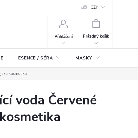
ch údajů
Odstoupení od smlouvy
CZK
NÁKUPNÍ
KOŠÍK
Prázdný košík
Přihlášení
ZE
ESENCE / SÉRA
MASKY
KOSMETI
ejská kosmetika
ící voda Červené
á kosmetika