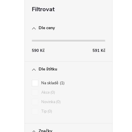
Dle ceny
590
Kč
591
Kč
Dle štítku
Na skladě
1
Akce
0
Novinka
0
Tip
0
Značky