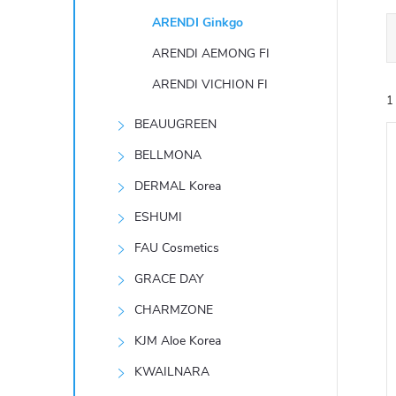
t
ARENDI Ginkgo
r
ARENDI AEMONG FI
ARENDI VICHION FI
a
1
BEAUUGREEN
n
BELLMONA
n
DERMAL Korea
ESHUMI
í
í
FAU Cosmetics
i
p
GRACE DAY
CHARMZONE
a
KJM Aloe Korea
n
KWAILNARA