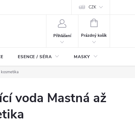
ch údajů
Odstoupení od smlouvy
CZK
NÁKUPNÍ
KOŠÍK
Prázdný košík
Přihlášení
ZE
ESENCE / SÉRA
MASKY
KOSMETI
á kosmetika
cí voda Mastná až
tika