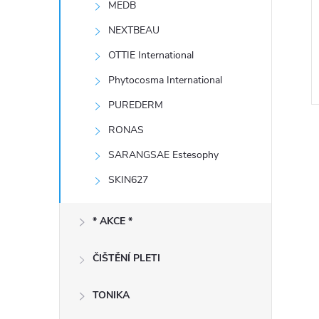
MEDB
e
NEXTBEAU
l
OTTIE International
Phytocosma International
PUREDERM
RONAS
SARANGSAE Estesophy
SKIN627
l
* AKCE *
ČIŠTĚNÍ PLETI
TONIKA