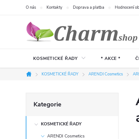
Přejít
O nás
Kontakty
Doprava a platba
Hodnocení o
na
obsah
KOSMETICKÉ ŘADY
* AKCE *
Č
KOSMETICKÉ ŘADY
ARENDI Cosmetics
AR
Domů
P
Přeskočit
Kategorie
kategorie
o
KOSMETICKÉ ŘADY
s
ARENDI Cosmetics