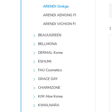
t
ARENDI Ginkgo
r
ARENDI AEMONG FI
ARENDI VICHION FI
a
1
BEAUUGREEN
n
BELLMONA
n
DERMAL Korea
ESHUMI
í
í
FAU Cosmetics
i
p
GRACE DAY
CHARMZONE
a
KJM Aloe Korea
n
KWAILNARA