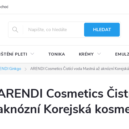
bchodu
Moje objednávka
Obchodní podmínky
Ochrana osobní
HLEDAT
IŠTĚNÍ PLETI
TONIKA
KRÉMY
EMUL
ENDI Ginkgo
ARENDI Cosmetics Čistící voda Mastná až aknózní Korejsk
ARENDI Cosmetics Čistí
aknózní Korejská kosme