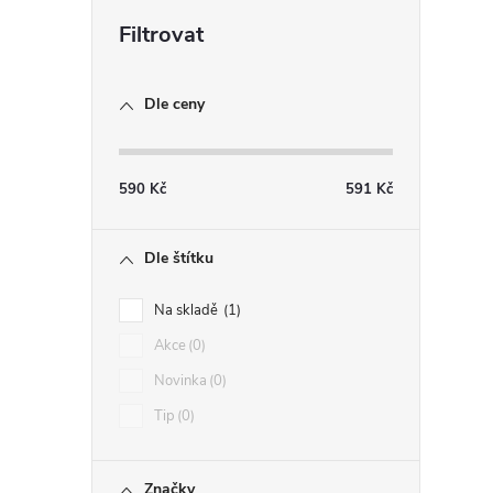
Dle ceny
590
Kč
591
Kč
Dle štítku
Na skladě
1
Akce
0
Novinka
0
Tip
0
Značky